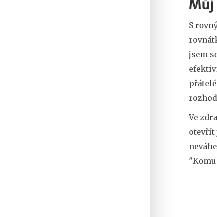
Můj 
S rovn
rovnátk
jsem se
efektiv
přátelé
rozhodl
Ve zdra
otevřít
neváhej
"Komu s