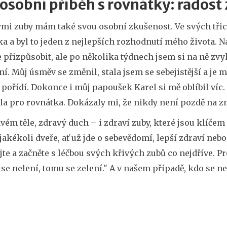
osobní příběh s rovnátky: rados
ými zuby mám také svou osobní zkušenost. Ve svých třic
a a byl to jeden z nejlepších rozhodnutí mého života. 
 přizpůsobit, ale po několika týdnech jsem si na ně zvyk
ní. Můj úsměv se změnil, stala jsem se sebejistější a je 
 pořídí. Dokonce i můj papoušek Karel si mě oblíbil víc.
a pro rovnátka. Dokázaly mi, že nikdy není pozdě na zm
vém těle, zdravý duch – i zdraví zuby, které jsou klíč
 jakékoli dveře, ať už jde o sebevědomí, lepší zdraví neb
te a začněte s léčbou svých křivých zubů co nejdříve. Pro
e nelení, tomu se zelení." A v našem případě, kdo se nel