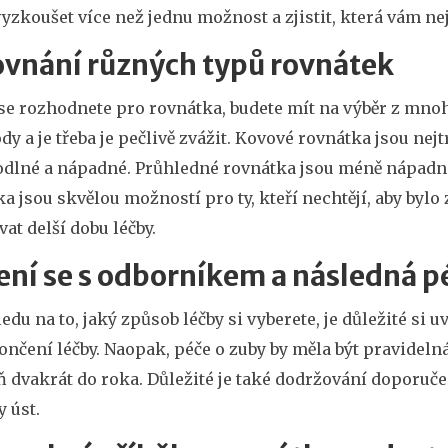
yzkoušet více než jednu možnost a zjistit, která vám ne
ovnání různých typů rovnátek
se rozhodnete pro rovnátka, budete mít na výběr z mno
y a je třeba je pečlivě zvážit. Kovové rovnátka jsou nejt
dlné a nápadné. Průhledné rovnátka jsou méně nápadné,
a jsou skvělou možností pro ty, kteří nechtějí, aby bylo
at delší dobu léčby.
ní se s odborníkem a následná p
edu na to, jaký způsob léčby si vyberete, je důležité si 
nčení léčby. Naopak, péče o zuby by měla být pravidelná
 dvakrát do roka. Důležité je také dodržování doporuče
 úst.