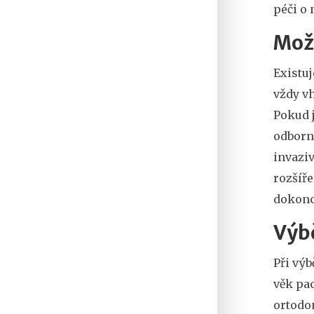
péči o 
Možn
Existuj
vždy vh
Pokud j
odborní
invaziv
rozšíř
dokonce
Výb
Při výb
věk pac
ortodon