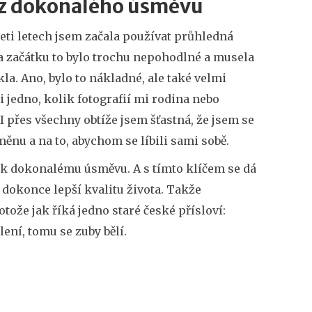
t z dokonalého úsměvu
eti letech jsem začala používat průhledná
Na začátku to bylo trochu nepohodlné a musela
la. Ano, bylo to nákladné, ale také velmi
mi jedno, kolik fotografií mi rodina nebo
 I přes všechny obtíže jsem šťastná, že jsem se
ěnu a na to, abychom se líbili sami sobě.
em k dokonalému úsměvu. A s tímto klíčem se dá
o dokonce lepší kvalitu života. Takže
tože jak říká jedno staré české přísloví:
ení, tomu se zuby bělí.