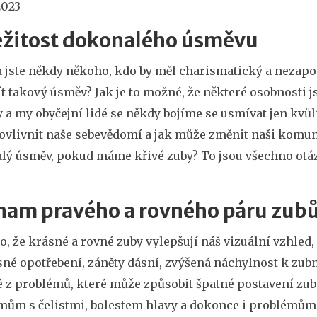
2023
ežitost dokonalého úsměvu
 jste někdy někoho, kdo by měl charismatický a nezapom
ít takový úsměv? Jak je to možné, že některé osobnost
 a my obyčejní lidé se někdy bojíme se usmívat jen kv
ovlivnit naše sebevědomí a jak může změnit naši komuni
lý úsměv, pokud máme křivé zuby? To jsou všechno otáz
.
nam pravého a rovného páru zub
, že krásné a rovné zuby vylepšují náš vizuální vzhled,
né opotřebení, záněty dásní, zvýšená náchylnost k zubn
 z problémů, které může způsobit špatné postavení zubů. 
mům s čelistmi, bolestem hlavy a dokonce i problémům s