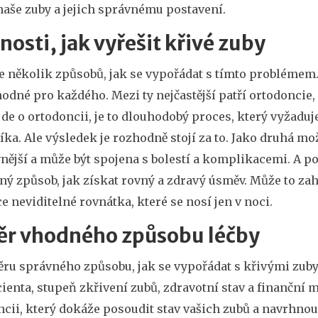
naše zuby a jejich správnému postavení.
osti, jak vyřešit křivé zuby
e několik způsobů, jak se vypořádat s tímto problémem. 
odné pro každého. Mezi ty nejčastější patří ortodoncie
de o ortodoncii, je to dlouhodobý proces, který vyžaduje
ka. Ale výsledek je rozhodně stojí za to. Jako druhá mo
nější a může být spojena s bolestí a komplikacemi. A po
ený způsob, jak získat rovný a zdravý úsměv. Může to z
 neviditelné rovnátka, které se nosí jen v noci.
ěr vhodného způsobu léčby
ěru správného způsobu, jak se vypořádat s křivými zuby, 
ienta, stupeň zkřivení zubů, zdravotní stav a finanční 
cii, který dokáže posoudit stav vašich zubů a navrhnou