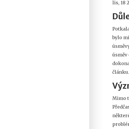
lis, 18 
Důl
Potkala
bylo m
úsměvy
úsměv 
dokona
článku
Výz
Mimo to
Předčas
některé
problé