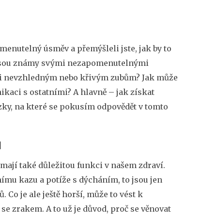
enutelný úsměv a přemýšleli jste, jak by to
i jsou známy svými nezapomenutelnými
ůli nevzhledným nebo křivým zubům? Jak může
kaci s ostatními? A hlavně – jak získat
ky, na které se pokusím odpovědět v tomto
ů
 mají také důležitou funkci v našem zdraví.
ímu kazu a potíže s dýcháním, to jsou jen
Co je ale ještě horší, může to vést k
e zrakem. A to už je důvod, proč se věnovat