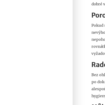
dobré v
Por
Pokud 
nevýhod
nepoho
rovnátk
vyžadov
Rade
Bez ohl
po doko
alespoň
hygieny