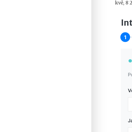
kvě, 8 
In
1
P
V
J