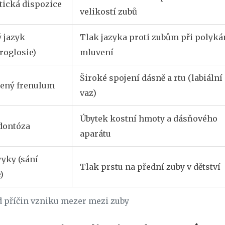
tická dispozice
velikostí zubů
 jazyk
Tlak jazyka proti zubům při polyká
roglosie)
mluvení
Široké spojení dásně a rtu (labiální
ený frenulum
vaz)
Úbytek kostní hmoty a dásňového
dontóza
aparátu
vyky (sání
Tlak prstu na přední zuby v dětství
)
d příčin vzniku mezer mezi zuby