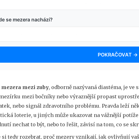
de se mezera nachází?
POKRAČOVAT →
e
mezera mezi zuby
, odborně nazývaná diastéma, je ve s
mezírku mezi bočníky nebo výraznější propast uprostřed
tek, nebo signál zdravotního problému. Pravda leží něk
etická loterie, u jiných může ukazovat na vážnější pot
utí nechat to být, nebo to řešit, závisí na tom, co se sk
si tedy rozebrat, proč mezery vznikají, jak ovlivňují v