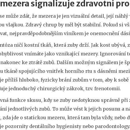
mezera signalizuje zdravotní pr
se může zdát, že mezera je jen vizuální detail, její náhl
u vlajkou. Zdravý chrup by měl být stabilní. Pokud si v
ovat, nejpravděpodobnějším viníkem je onemocnění dásň
tóza ničí kostní tkáň, která zuby drží. Jak kost ubývá, z
ohyblivost vnímáte jako vznikající mezery. Ignorování 
a nakonec ke ztrátě zubů. Dalším možným signálem je šp
 tkáně spojujícího vnitřek horního rtu s dásněmi mezi ř
e příliš hluboko, fyzicky brání zubům v tom, aby k sobě př
uje jednoduchý chirurgický zákrok, tzv. frenotomii.
vná funkce skusu, kdy se zuby nedotyknou správně při 
ní jednotlivých zubů. To může vést k jejich posunu a n
t, zda jde o statickou mezeru, která tam byla vždy, neb
je pozornity dentálního hygienisty nebo parodontology