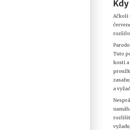
Kdy 
Ačkoli 
červeno
rozšiř
Parodon
Tuto p
kosti 
proužku
zasahuj
a vyžad
Nesprá
namáhá
rozliši
vyžadu