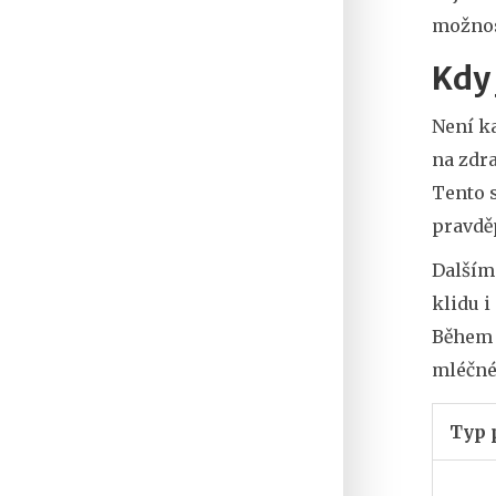
možnost
Kdy
Není k
na zdra
Tento s
pravděp
Dalším 
klidu i
Během s
mléčné.
Typ 