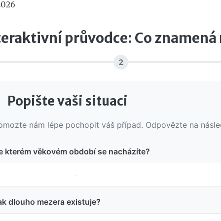
2026
teraktivní průvodce: Co znamená
2
●
Popište vaši situaci
omozte nám lépe pochopit váš případ. Odpovězte na násled
e kterém věkovém období se nacházíte?
ak dlouho mezera existuje?