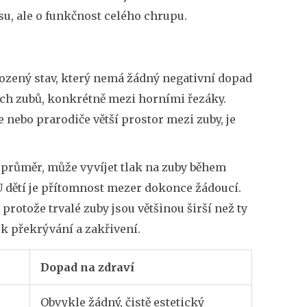
su, ale o funkčnost celého chrupu.
ozený stav, který nemá žádný negativní dopad
ních zubů, konkrétně mezi horními řezáky.
 nebo prarodiče větší prostor mezi zuby, je
 průměr, může vyvíjet tlak na zuby během
 U dětí je přítomnost mezer dokonce žádoucí.
otože trvalé zuby jsou většinou širší než ty
 k překrývání a zakřivení.
Dopad na zdraví
Obvykle žádný, čistě estetický