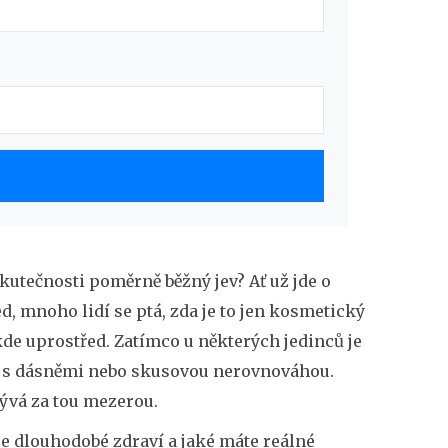
kutečnosti poměrně běžný jev? Ať už jde o
, mnoho lidí se ptá, zda je to jen kosmetický
de uprostřed. Zatímco u některých jedinců je
íže s dásněmi nebo skusovou nerovnováhou.
rývá za tou mezerou.
aše dlouhodobé zdraví a jaké máte reálné