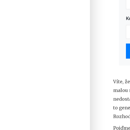
K
Víte, ž
malou 
nedosta
to gen
Rozhodn
Pojďme 