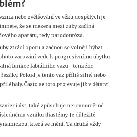
oblém?
ý vznik nebo zvětšování ve věku dospělých je
šimnete, že se mezera mezi zuby začíná
ového aparátu, tedy parodontóza.
uby ztrácí oporu a začnou se volněji hýbat.
tohoto varování vede k progresivnímu úbytku
atná funkce labiálního vazu - tenkého
ezáky. Pokud je tento vaz příliš silný nebo
iléhaly. Často se toto projevuje již v dětství
zavření úst, také způsobuje nerovnoměrné
áslednému vzniku diastémy. Je důležité
o dynamickou, která se mění. Ta druhá vždy
.