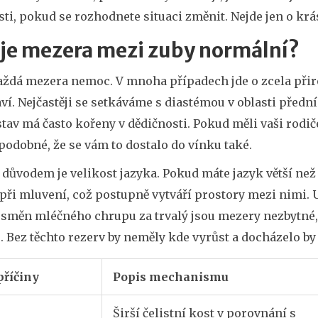
i, pokud se rozhodnete situaci změnit. Nejde jen o krá
 je mezera mezi zuby normální?
aždá mezera nemoc. V mnoha případech jde o zcela přir
ví. Nejčastěji se setkáváme s diastémou v oblasti před
tav má často kořeny v dědičnosti. Pokud měli vaši rodiče
odobné, že se vám to dostalo do vínku také.
důvodem je velikost jazyka. Pokud máte jazyk větší než
 při mluvení, což postupně vytváří prostory mezi nimi.
měn mléčného chrupu za trvalý jsou mezery nezbytné, pr
 Bez těchto rezerv by neměly kde vyrůst a docházelo by
příčiny
Popis mechanismu
Širší čelistní kost v porovnání s