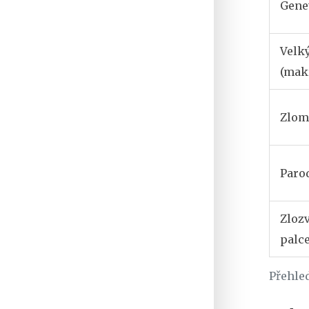
Gene
Velký
(mak
Zlom
Paro
Zloz
palce
Přehle