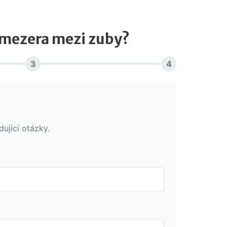
 mezera mezi zuby?
3
4
ující otázky.