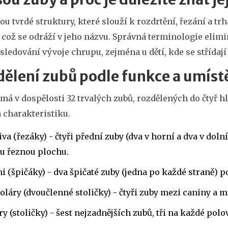
ou tvrdé struktury, které slouží k rozdrtění, řezání a tr
 což se odráží v jeho názvu. Správná terminologie elim
 sledování vývoje chrupu, zejména u dětí, kde se střídají
ělení zubů podle funkce a umíst
 má v dospělosti 32 trvalých zubů, rozdělených do čtyř 
 charakteristiku.
iva
(řezáky)
- čtyři přední zuby (dva v horní a dva v dolní
u řeznou plochu.
ni
(špičáky)
- dva špičaté zuby (jedna po každé straně) p
oláry
(dvoučlenné stoličky)
- čtyři zuby mezi caniny a m
ry
(stoličky)
- šest nejzadnějších zubů, tři na každé polov