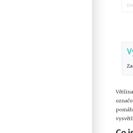
V
Za
Většina
označo
pomáhá
vysvětl
Co j