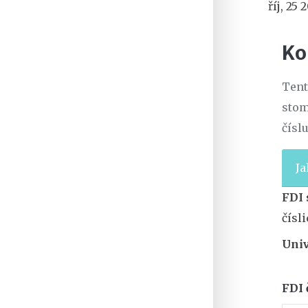
říj, 25 
Ko
Tent
stom
čísl
Ja
FDI 
čísl
Univ
FDI 