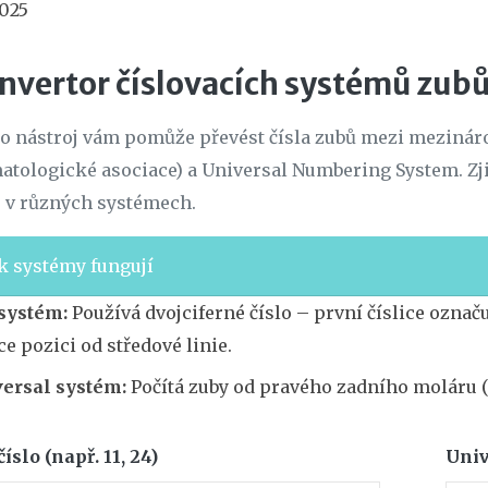
2025
nvertor číslovacích systémů zub
o nástroj vám pomůže převést čísla zubů mezi mezinár
atologické asociace) a Universal Numbering System. Zj
u v různých systémech.
k systémy fungují
systém:
Používá dvojciferné číslo – první číslice označu
ice pozici od středové linie.
ersal systém:
Počítá zuby od pravého zadního moláru (čí
číslo (např. 11, 24)
Univ