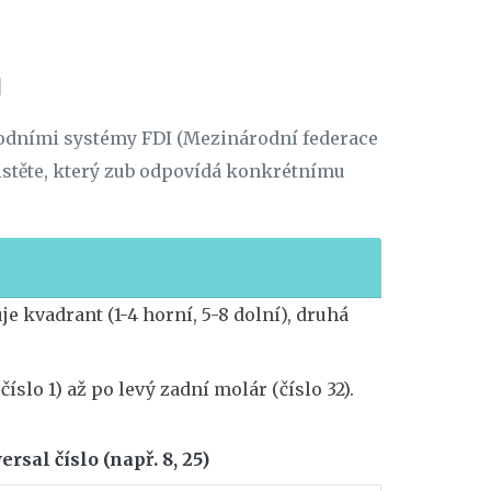
ů
odními systémy FDI (Mezinárodní federace
istěte, který zub odpovídá konkrétnímu
je kvadrant (1-4 horní, 5-8 dolní), druhá
slo 1) až po levý zadní molár (číslo 32).
ersal číslo (např. 8, 25)