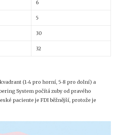
6
5
30
32
vadrant (1‑4 pro horní, 5‑8 pro dolní) a
mbering System počítá zuby od pravého
eské paciente je FDI běžnější, protože je