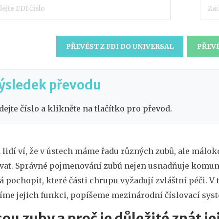
PŘEVÉST Z FDI DO UNIVERSAL
PŘEVÉ
ýsledek převodu
dejte číslo a klikněte na tlačítko pro převod.
 lidí ví, že v ústech máme řadu různých zubů, ale málok
vat. Správné pojmenování zubů nejen usnadňuje komuni
 pochopit, které části chrupu vyžadují zvláštní péči. 
íme jejich funkci, popíšeme mezinárodní číslovací syst
sou zuby a proč je důležité znát j