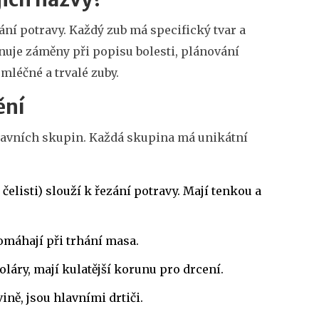
hání potravy. Každý zub má specifický tvar a
inuje záměny při popisu bolesti, plánování
 mléčné a trvalé zuby.
ění
hlavních skupin. Každá skupina má unikátní
 čelisti) slouží k řezání potravy. Mají tenkou a
omáhají při trhání masa.
oláry, mají kulatější korunu pro drcení.
ině, jsou hlavními drtiči.