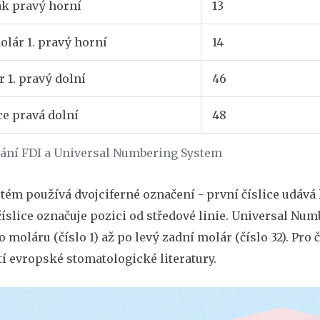
ák pravý horní
13
lár 1. pravý horní
14
 1. pravý dolní
46
ce pravá dolní
48
ání FDI a Universal Numbering System
tém používá dvojciferné označení - první číslice udává k
íslice označuje pozici od středové linie. Universal Nu
 moláru (číslo 1) až po levý zadní molár (číslo 32). Pro č
í evropské stomatologické literatury.