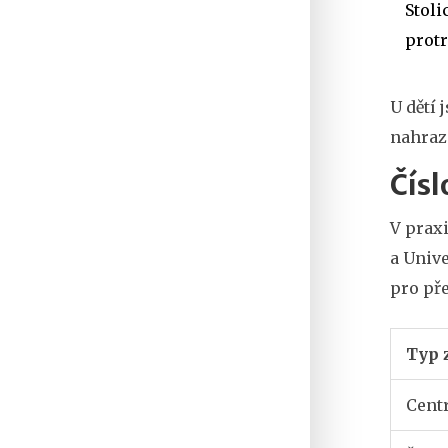
Stoli
prot
U dětí 
nahraz
Čísl
V prax
a Univ
pro př
Typ 
Centr