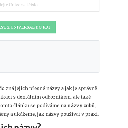
ST Z UNIVERSAL DO FDI
do zná jejich přesné názvy a jak je správně
kaci s dentálním odborníkem, ale také
V tomto článku se podíváme na
názvy zubů
,
émy a ukážeme, jak názvy používat v praxi.
ejich názvy?