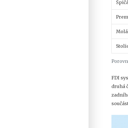
Špič
Premo
Molár
Stoli
Porovn
FDI sys
druhá č
zadního
součást