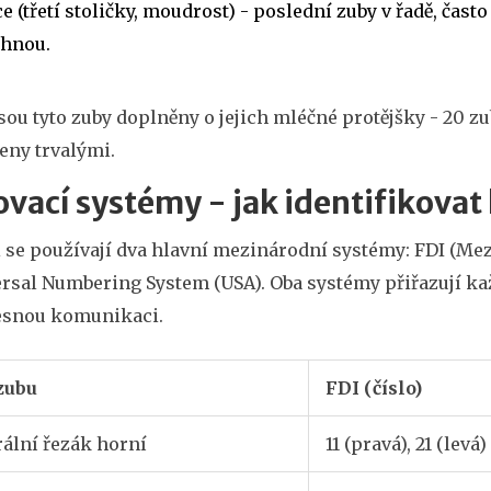
ce
(třetí stoličky, moudrost)
- poslední zuby v řadě, často
rhnou.
jsou tyto zuby doplněny o jejich mléčné protějšky - 20 z
eny trvalými.
ovací systémy - jak identifikovat
i se používají dva hlavní mezinárodní systémy: FDI (Me
ersal Numbering System (USA). Oba systémy přiřazují ka
esnou komunikaci.
zubu
FDI (číslo)
ální řezák horní
11 (pravá), 21 (levá)