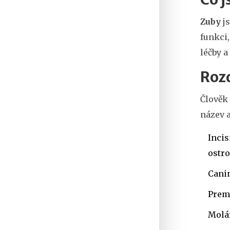
Zuby
js
funkci,
léčby a
Rozd
Člověk
název a
Incis
ostro
Cani
Prem
Molá