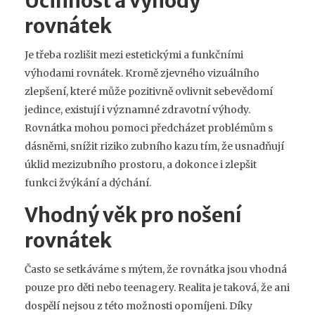
Účinnost a výhody
rovnátek
Je třeba rozlišit mezi estetickými a funkčními
výhodami rovnátek. Kromě zjevného vizuálního
zlepšení, které může pozitivně ovlivnit sebevědomí
jedince, existují i významné zdravotní výhody.
Rovnátka mohou pomoci předcházet problémům s
dásněmi, snížit riziko zubního kazu tím, že usnadňují
úklid mezizubního prostoru, a dokonce i zlepšit
funkci žvýkání a dýchání.
Vhodný věk pro nošení
rovnátek
Často se setkáváme s mýtem, že rovnátka jsou vhodná
pouze pro děti nebo teenagery. Realita je taková, že ani
dospělí nejsou z této možnosti opomíjeni. Díky