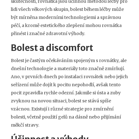
skutečnosti, rovnátka jsou účinnou metodou léčby pro
lidi všech věkových skupin, bolest během léčby může
být mírněna moderními technologiemi a správnou
péčí, a kromě estetického zlepšení mohou rovnátka
přinést i značné zdravotní výhody.
Bolest a discomfort
Bolest je častým očekáváním spojeným s rovnátky, ale
dnešní technologie a materiály toto značně zmírňují.
Ano, v prvních dnech po instalaci rovnátek nebo jejich
seřízení může dojít k pocitu nepohodlí, avšak tento
pocit zpravidla rychle odezní. Jakmile si ústa a zuby
zvyknou na novou situaci, bolest se stává spíše
vzácnou. Existují i různé strategie pro zmírnění
bolesti, včetně použití gelů na dásně nebo přijímání
měkčí stravy.