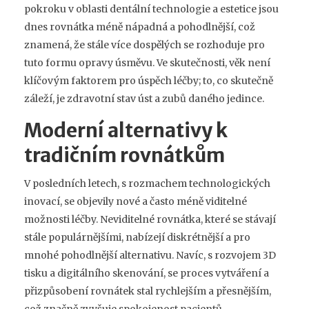
pokroku v oblasti dentální technologie a estetice jsou
dnes rovnátka méně nápadná a pohodlnější, což
znamená, že stále více dospělých se rozhoduje pro
tuto formu opravy úsměvu. Ve skutečnosti, věk není
klíčovým faktorem pro úspěch léčby; to, co skutečně
záleží, je zdravotní stav úst a zubů daného jedince.
Moderní alternativy k
tradičním rovnátkům
V posledních letech, s rozmachem technologických
inovací, se objevily nové a často méně viditelné
možnosti léčby. Neviditelné rovnátka, které se stávají
stále populárnějšími, nabízejí diskrétnější a pro
mnohé pohodlnější alternativu. Navíc, s rozvojem 3D
tisku a digitálního skenování, se proces vytváření a
přizpůsobení rovnátek stal rychlejším a přesnějším,
což značně zvyšuje spokojenost pacientů.