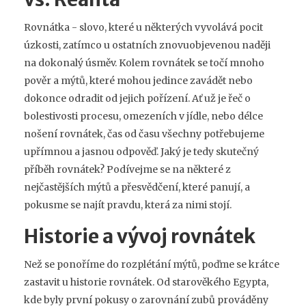
Rovnátka - slovo, které u některých vyvolává pocit
úzkosti, zatímco u ostatních znovuobjevenou naději
na dokonalý úsměv. Kolem rovnátek se točí mnoho
pověr a mýtů, které mohou jedince zavádět nebo
dokonce odradit od jejich pořízení. Ať už je řeč o
bolestivosti procesu, omezeních v jídle, nebo délce
nošení rovnátek, čas od času všechny potřebujeme
upřímnou a jasnou odpověď. Jaký je tedy skutečný
příběh rovnátek? Podívejme se na některé z
nejčastějších mýtů a přesvědčení, které panují, a
pokusme se najít pravdu, která za nimi stojí.
Historie a vývoj rovnátek
Než se ponoříme do rozplétání mýtů, poďme se krátce
zastavit u historie rovnátek. Od starověkého Egypta,
kde byly první pokusy o zarovnání zubů prováděny