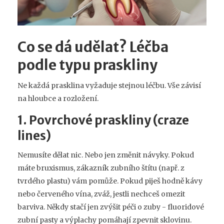
Co se dá udělat? Léčba
podle typu praskliny
Ne každá prasklina vyžaduje stejnou léčbu. Vše závisí
na hloubce a rozložení.
1. Povrchové praskliny (craze
lines)
Nemusíte dělat nic. Nebo jen změnit návyky. Pokud
máte bruxismus, zákazník zubního štítu (např. z
tvrdého plastu) vám pomůže. Pokud piješ hodně kávy
nebo červeného vína, zváž, jestli nechceš omezit
barviva. Někdy stačí jen zvýšit péči o zuby - fluoridové
zubní pasty a výplachy pomáhají zpevnit sklovinu.