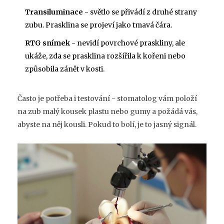
Transiluminace
- světlo se přivádí z druhé strany
zubu. Prasklina se projeví jako tmavá čára.
RTG snímek
- nevidí povrchové praskliny, ale
ukáže, zda se prasklina rozšířila k kořeni nebo
způsobila zánět v kosti.
Často je potřeba i testování - stomatolog vám položí
na zub malý kousek plastu nebo gumy a požádá vás,
abyste na něj kousli. Pokud to bolí, je to jasný signál.