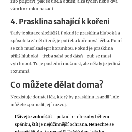
zub připraví, pak se udělá odtisk, a za týden nebo dva
vám korunku nasadí.
4. Prasklina sahající k kořeni
Tady je situace složitější. Pokud je prasklina hluboká a
způsobila zánět dřeně, je potřeba kořenová léčba. Po ní
se zub musí zaslepit korunkou. Pokud je prasklina
příliš hluboká - třeba sahá pod dásň - zub se musí
vytrhnout. To je poslední možnost, ale někdy je jediná
rozumná.
Co můžete dělat doma?
Neexistuje domácí lék, který by prasklinu „zazdil“. Ale
můžete zpomalit její rozvoj:
Užívejte zubní štít
- pokud brníte zuby během
spánku, štít je nejúčinnější ochrana. Nenechte se