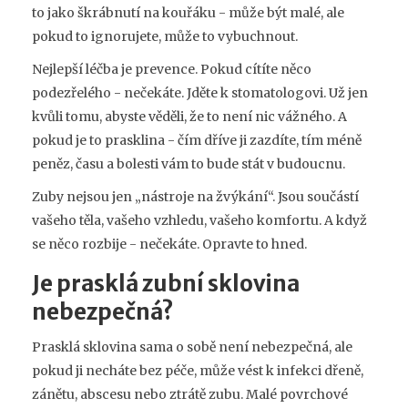
to jako škrábnutí na kouřáku - může být malé, ale
pokud to ignorujete, může to vybuchnout.
Nejlepší léčba je prevence. Pokud cítíte něco
podezřelého - nečekáte. Jděte k stomatologovi. Už jen
kvůli tomu, abyste věděli, že to není nic vážného. A
pokud je to prasklina - čím dříve ji zazdíte, tím méně
peněz, času a bolesti vám to bude stát v budoucnu.
Zuby nejsou jen „nástroje na žvýkání“. Jsou součástí
vašeho těla, vašeho vzhledu, vašeho komfortu. A když
se něco rozbije - nečekáte. Opravte to hned.
Je prasklá zubní sklovina
nebezpečná?
Prasklá sklovina sama o sobě není nebezpečná, ale
pokud ji necháte bez péče, může vést k infekci dřeně,
zánětu, abscesu nebo ztrátě zubu. Malé povrchové