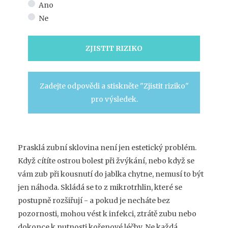
Ano
Ne
ZJISTIT RIZIKO
Zadejte odpovědi a stiskněte "Zjistit riziko"
pro výsledek.
Prasklá zubní sklovina není jen estetický problém.
Když cítíte ostrou bolest při žvýkání, nebo když se
vám zub při kousnutí do jablka chytne, nemusí to být
jen náhoda. Skládá se to z mikrotrhlin, které se
postupně rozšiřují - a pokud je necháte bez
pozornosti, mohou vést k infekci, ztrátě zubu nebo
dokonce k nutnosti kořenové léčby. Ne každá