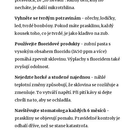
přesvědčit, že „to nevadí“. Každý den, kdy ho
necháte, je další mikrotrhlina.
Vyhněte se tvrdým potravinám
- ořechy, lodičky,
led, tvrdé bonbóny. Pokud máte prasklinu, každý
kousek toho, co je tvrdé, je jako kladivo na zub.
Používejte fluoridové produkty
- zubní pasta s
vysokým obsahem fluoridu (1450 ppm a více)
pomáhá zpevnit sklovinu. Výplachy s fluoridem také
zvyšují odolnost.
Nejedzte horké a studené najednou
- náhlé
teplotní změny způsobují, že sklovina se rozšiřuje a
zmenšuje. To vytváří napětí. Při pití kávy si dejte
chvíli na to, aby se ochladila.
Navštěvujte stomatologa každých 6 měsíců
-
praskliny se objevují pomalu. Pravidelné kontroly je
odhalí dříve, než se stane katastrofa.