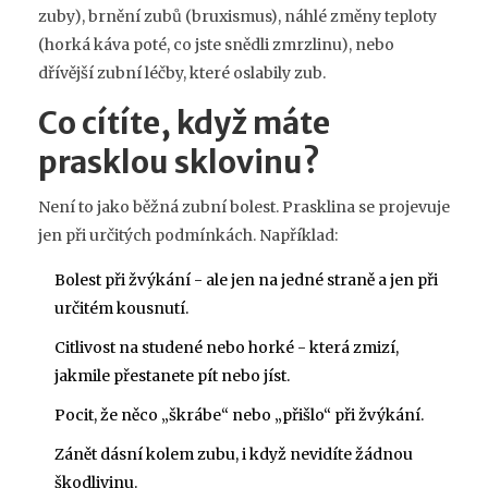
zuby), brnění zubů (bruxismus), náhlé změny teploty
(horká káva poté, co jste snědli zmrzlinu), nebo
dřívější zubní léčby, které oslabily zub.
Co cítíte, když máte
prasklou sklovinu?
Není to jako běžná zubní bolest. Prasklina se projevuje
jen při určitých podmínkách. Například:
Bolest při žvýkání - ale jen na jedné straně a jen při
určitém kousnutí.
Citlivost na studené nebo horké - která zmizí,
jakmile přestanete pít nebo jíst.
Pocit, že něco „škrábe“ nebo „přišlo“ při žvýkání.
Zánět dásní kolem zubu, i když nevidíte žádnou
škodlivinu.