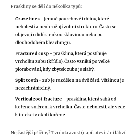
Praskliny se dělí do několika typů:
Craze lines
- jemné povrchové trhliny, které
nebolestí a neohrožují zubní strukturu. Často se
objevují u lidí s tenkou sklovinou nebo po
dlouhodobém bleachingu.
Fractured cusp
- prasklina, která postihuje
vrcholku zubu (křídlo). Často vzniká po velké
plombování, kdy zbytek zubu je slabý.
Split tooth
- zub je rozdělen na dvě části. Většinou je
nezachránitelný.
Vertical root fracture
- prasklina, která sahá od
kořene směrem k vrcholku. Často nebolestí, ale vede
k infekci v okolí kořene.
Nejčastější příčiny? Tvrdožravost (např. otevírání láhví