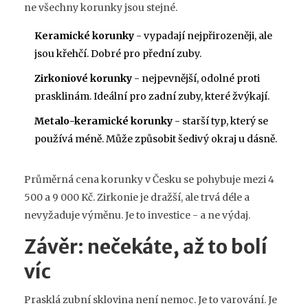
ne všechny korunky jsou stejné.
Keramické korunky
- vypadají nejpřirozeněji, ale
jsou křehčí. Dobré pro přední zuby.
Zirkoniové korunky
- nejpevnější, odolné proti
prasklinám. Ideální pro zadní zuby, které žvýkají.
Metalo-keramické korunky
- starší typ, který se
používá méně. Může způsobit šedivý okraj u dásně.
Průměrná cena korunky v Česku se pohybuje mezi 4
500 a 9 000 Kč. Zirkonie je dražší, ale trvá déle a
nevyžaduje výměnu. Je to investice - a ne výdaj.
Závěr: nečekáte, až to bolí
víc
Prasklá zubní sklovina není nemoc. Je to varování. Je