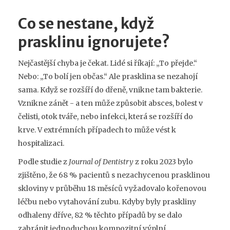
Co se nestane, když
prasklinu ignorujete?
Nejčastější chyba je čekat. Lidé si říkají: „To přejde.“
Nebo: „To bolí jen občas.“ Ale prasklina se nezahojí
sama. Když se rozšíří do dřeně, vnikne tam bakterie.
Vznikne zánět - a ten může způsobit absces, bolest v
čelisti, otok tváře, nebo infekci, která se rozšíří do
krve. V extrémních případech to může vést k
hospitalizaci.
Podle studie z
Journal of Dentistry
z roku 2023 bylo
zjištěno, že 68 % pacientů s nezachycenou prasklinou
skloviny v průběhu 18 měsíců vyžadovalo kořenovou
léčbu nebo vytahování zubu. Kdyby byly praskliny
odhaleny dříve, 82 % těchto případů by se dalo
zabránit jednoduchou kompozitní výplní.