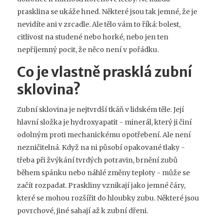
prasklina se ukáže hned. Některé jsou tak jemné, že je
nevidíte ani v zrcadle. Ale tělo vám to říká: bolest,
citlivost na studené nebo horké, nebo jen ten
nepříjemný pocit, že něco není v pořádku.
Co je vlastně prasklá zubní
sklovina?
Zubní sklovina je nejtvrdší tkáň v lidském těle. Její
hlavní složka je hydroxyapatit - minerál, který ji činí
odolným proti mechanickému opotřebení. Ale není
nezničitelná. Když na ni působí opakované tlaky -
třeba při žvýkání tvrdých potravin, brnění zubů
během spánku nebo náhlé změny teploty - může se
začít rozpadat. Praskliny vznikají jako jemné čáry,
které se mohou rozšířit do hloubky zubu. Některé jsou
povrchové, jiné sahají až k zubní dřeni.