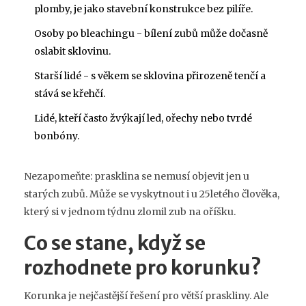
plomby, je jako stavební konstrukce bez pilíře.
Osoby po bleachingu - bílení zubů může dočasně
oslabit sklovinu.
Starší lidé - s věkem se sklovina přirozeně tenčí a
stává se křehčí.
Lidé, kteří často žvýkají led, ořechy nebo tvrdé
bonbóny.
Nezapomeňte: prasklina se nemusí objevit jen u
starých zubů. Může se vyskytnout i u 25letého člověka,
který si v jednom týdnu zlomil zub na oříšku.
Co se stane, když se
rozhodnete pro korunku?
Korunka je nejčastější řešení pro větší praskliny. Ale