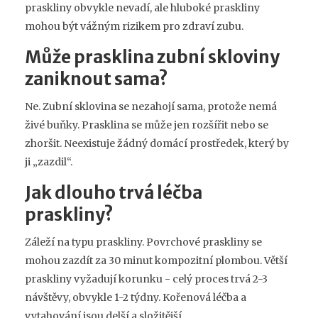
praskliny obvykle nevadí, ale hluboké praskliny
mohou být vážným rizikem pro zdraví zubu.
Může prasklina zubní skloviny
zaniknout sama?
Ne. Zubní sklovina se nezahojí sama, protože nemá
živé buňky. Prasklina se může jen rozšířit nebo se
zhoršit. Neexistuje žádný domácí prostředek, který by
ji „zazdil“.
Jak dlouho trvá léčba
praskliny?
Záleží na typu praskliny. Povrchové praskliny se
mohou zazdít za 30 minut kompozitní plombou. Větší
praskliny vyžadují korunku - celý proces trvá 2-3
návštěvy, obvykle 1-2 týdny. Kořenová léčba a
vytahování jsou delší a složitější.