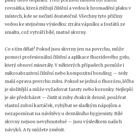
pasty nebo doplňků
.
Třetí příčinou mohou být
zubní
rovnátka
,
která ztěžují čištění a vedou k hromadění plaku v
místech, kde se nečistí dostatečně
.
Všechny tyto příčiny
vedou ke stejnému výsledku: ztráta vápníku a fosfátů ze
smaltu, což vytváří bílé, matné skvrny.
Co s tím dělat? Pokud jsou skvrny jen na povrchu, může
pomoci profesionální čištění a aplikace fluoridového gelu,
který obnoví minerály. V některých případech pomůže i
mikroabrazivní čištění nebo kompozitní bonding — tedy
malá oprava povrchu zubu. Pokud se jedná o fluorózu, léčba
je složitější a může vyžadovat fazety nebo korunky. Nejlepší
je ale předcházet — čistit si zuby dvakrát denně, používat
vlastní zubní kartáček, vyhýbat se sladkým nápojům a
nezapomínat na návštěvy u dentálního hygienisty. Bílé
skvrny nejsou nevyhnutelné — jsou výsledkem našich
návyků. A ty můžete změnit.