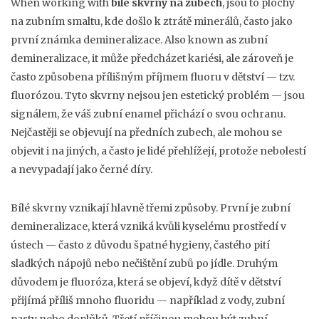
When working with
bílé skvrny na zubech
,
jsou to plochy
na zubním smaltu, kde došlo k ztrátě minerálů, často jako
první známka demineralizace
. Also known as
zubní
demineralizace
, it
může předcházet kariési, ale zároveň je
často způsobena přílišným příjmem fluoru v dětství — tzv.
fluorózou
.
Tyto skvrny nejsou jen estetický problém — jsou
signálem, že váš zubní enamel přichází o svou ochranu.
Nejčastěji se objevují na předních zubech, ale mohou se
objevit i na jiných, a často je lidé přehlížejí, protože nebolestí
a nevypadají jako černé díry.
Bílé skvrny vznikají hlavně třemi způsoby. První je
zubní
demineralizace
,
která vzniká kvůli kyselému prostředí v
ústech — často z důvodu špatné hygieny, častého pití
sladkých nápojů nebo nečištění zubů po jídle
.
Druhým
důvodem je
fluoróza
,
která se objeví, když dítě v dětství
přijímá příliš mnoho fluoridu — například z vody, zubní