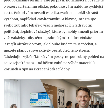
předpokládaný termín ještě při první konzultaci a požádejte
o rezervaci termínu otisku, pokud se vám nabídne rychlejší
cesta. Pokud vám nevadí estetika, zvolte materiál s kratší
výrobou, například kov‑keramiku. A hlavně, informujte
svého zubního lékaře o všech melioracích (zdravotní
pojištění, doplňkové služby), které by mohly změnit prioritu
vaší zakázky. Díky těmto praktickým krokům získáte
jasnější obrázek o tom, jak dlouho budete muset čekat, a
můžete plánovat své aktivity bez zbytečného stresu.
Následující výběr článků vám poskytne podrobný pohled na
související témata – od bělení zubů po výběr materiálů
korunek a tipy na zkrácení čekací doby.