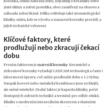
korunka
,
umělá náhrada zubu, nejčastěji z keramiky nebo
zlaté slitiny
a
zubní protetika
,
obor zaměřený na obnovu a
náhradu zubní tkáně
. Délku ovlivňuje také
stomatologické
kliniky
,
místa, kde se výroba a nasazení korunky provádí, a
jejich technické vybavení
.
Klíčové faktory, které
prodlužují nebo zkracují čekací
dobu
Prvním faktorem je
materiál korunky
. Keramické a
zirkoniové korunky vyžadují CAD/CAM technologii a často i
laboratorní úpravy, což může prodloužit dobu o 1‑2 týdny.
Naopak kovové nebo metalické kombinace jsou rychlejší,
ale méně estetické. Druhý faktor je
kapacita kliniky
,
počet
dostupných zubních techniků a termínů pro odběr otisků
.
Kliniky s moderním intraorálním skenerem a vlastními