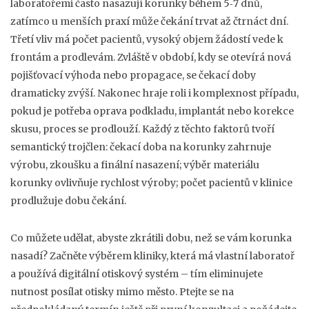
laboratořemi často nasazují korunky během 5‑7 dnů,
zatímco u menších praxí může čekání trvat až čtrnáct dní.
Třetí vliv má
počet pacientů
,
vysoký objem žádostí vede k
frontám a prodlevám
. Zvláště v období, kdy se otevírá nová
pojišťovací výhoda nebo propagace, se čekací doby
dramaticky zvýší. Nakonec hraje roli i
komplexnost případu
,
pokud je potřeba oprava podkladu, implantát nebo korekce
skusu, proces se prodlouží
. Každý z těchto faktorů tvoří
semantický trojčlen: čekací doba na korunky zahrnuje
výrobu, zkoušku a finální nasazení; výběr materiálu
korunky ovlivňuje rychlost výroby; počet pacientů v klinice
prodlužuje dobu čekání.
Co můžete udělat, abyste zkrátili dobu, než se vám korunka
nasadí? Začněte výběrem kliniky, která má vlastní laboratoř
a používá digitální otiskový systém – tím eliminujete
nutnost posílat otisky mimo město. Ptejte se na