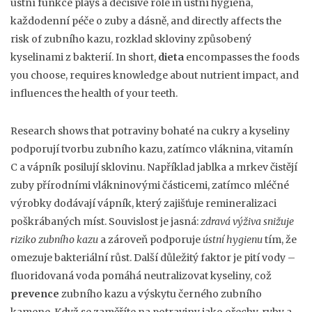
ústní funkce
plays a decisive role in
ústní hygiena
,
každodenní péče o zuby a dásně
, and directly affects the
risk of
zubního kazu
,
rozklad skloviny způsobený
kyselinami z bakterií
. In short,
dieta
encompasses the foods
you choose, requires knowledge about nutrient impact, and
influences the health of your teeth.
Research shows that potraviny bohaté na cukry a kyseliny
podporují tvorbu zubního kazu, zatímco vláknina, vitamín
C a vápník posilují sklovinu. Například jablka a mrkev čistějí
zuby přírodními vlákninovými částicemi, zatímco mléčné
výrobky dodávají vápník, který zajišťuje remineralizaci
poškrábaných míst. Souvislost je jasná:
zdravá výživa snižuje
riziko zubního kazu
a zároveň podporuje
ústní hygienu
tím, že
omezuje bakteriální růst. Další důležitý faktor je pití vody –
fluoridovaná voda pomáhá neutralizovat kyseliny, což
prevence
zubního kazu a výskytu černého zubního