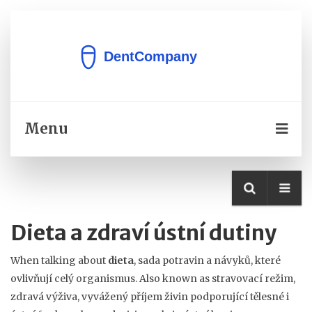
Menu
Dieta a zdraví ústní dutiny
When talking about
dieta
,
sada potravin a návyků, které
ovlivňují celý organismus
. Also known as
stravovací režim
,
zdravá výživa
,
vyvážený příjem živin podporující tělesné i