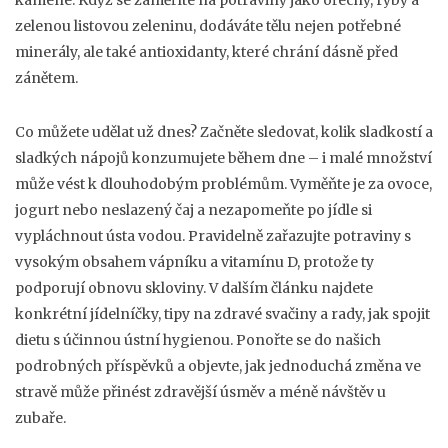
kamene. Když se zaměříte na potraviny jako ořechy, ryby a
zelenou listovou zeleninu, dodáváte tělu nejen potřebné
minerály, ale také antioxidanty, které chrání dásně před
zánětem.
Co můžete udělat už dnes? Začněte sledovat, kolik sladkostí a
sladkých nápojů konzumujete během dne – i malé množství
může vést k dlouhodobým problémům. Vyměňte je za ovoce,
jogurt nebo neslazený čaj a nezapomeňte po jídle si
vypláchnout ústa vodou. Pravidelně zařazujte potraviny s
vysokým obsahem vápníku a vitamínu D, protože ty
podporují obnovu skloviny. V dalším článku najdete
konkrétní jídelníčky, tipy na zdravé svačiny a rady, jak spojit
dietu s účinnou ústní hygienou. Ponořte se do našich
podrobných příspěvků a objevte, jak jednoduchá změna ve
stravě může přinést zdravější úsměv a méně návštěv u
zubaře.