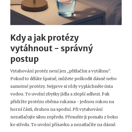
Kdy a jak protézy
vytáhnout - správný
postup
Vytahování protéz není jen „přitlačím a vytáhnu“.
Pokud to děláte špatně, můžete poškodit dásně nebo
samotné protézy. Nejprve si vždy vypláchněte ústa
vodou. To uvolní zbytky jídla a zlepší adhezi. Pak
přidržte protézu oběma rukama - jednou rukou na
horní části, druhou na spodní. Při vytahování
nezatlačujte silou zepředu. Přesuňte ji pomalu z boku
ke středu. To uvolní přísavku a nezatlačíte na dásně.