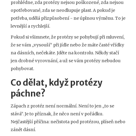
prohlédne, zda protézy nejsou poškozené, zda nejsou
opotřebované, zda se neodlupuje plast. A pokud je
potřeba, udělá přizpůsobení - ne úplnou výměnu. To je
levnější a rychlejší.
Pokud si všimnete, že protézy se pohybují při mluvení,
že se vám „vysouší“ při jídle nebo že máte časté vřídky
na dásních, nečekáte. Jděte na kontrolu. Někdy stačí
jen drobné vyrovnání, a už se vám protézy nebudou
pohybovat.
Co dělat, když protézy
páchne?
Zápach z protéz není normální. Není to jen „to se
stává“. Je to příznak, že něco není v pořádku.
Nejčastější příčina: nečistota pod protézou, plíseň nebo
zánět dásní.