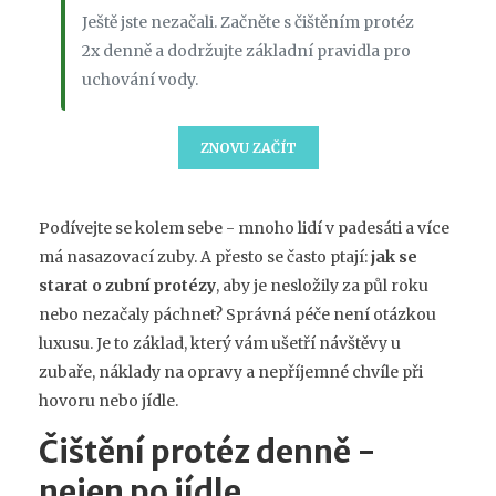
Ještě jste nezačali. Začněte s čištěním protéz
2x denně a dodržujte základní pravidla pro
uchování vody.
ZNOVU ZAČÍT
Podívejte se kolem sebe - mnoho lidí v padesáti a více
má nasazovací zuby. A přesto se často ptají:
jak se
starat o zubní protézy
, aby je nesložily za půl roku
nebo nezačaly páchnet? Správná péče není otázkou
luxusu. Je to základ, který vám ušetří návštěvy u
zubaře, náklady na opravy a nepříjemné chvíle při
hovoru nebo jídle.
Čištění protéz denně -
nejen po jídle