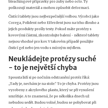
bleachingové přípravky pro zuby nebo octo. Ty
poškozují materiál a mohou způsobit deformaci.
Čistící tablety jsou nejbezpečnější volbou. Výrobci jako
Corega, Polident nebo Efferdent jsou na trhu dlouho a
jejich produkty prošly testy. Pokud máte protézy s
kovovými částmi, zkontrolujte balení - některé tablety
nejsou vhodné pro kov. V takovém případě použijte
čisticí gel nebo jen vodu s mírným mýdlem.
Neukládejte protézy suché
- to je největší chyba
Spousta lidí si po nočním odstranění protéz říká:
„Tady je, nechám je na stole.“ To je chyba. Protézy jsou
vyrobeny z akrylového plastu, který se při vysušení
smršťuje. A to znamená, že po několika dnech už
nebudou sedět. Budou volné, budou se pohybovat při