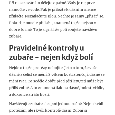
Při nasazování to dělejte opačně. Vždy je nejprve
namočte ve vodě. Pak je přiložte k dásním a lehce
přitlačte. Nezatlačujte silou. Nechte je samy „přisát“ se.
Pokud je musíte přitlačit, znamená to, že nejsou v
dobré formě. To je signál, že potřebujete návštěvu
zubaře.
Pravidelné kontroly u
zubaře - nejen když bolí
Nejde o to, že protézy nebojíte. Je to o tom, že vaše
dásně a čelist se mění. S věkem kosti ztenčují, dásně se
mění tvar. Co sedělo dobře před pěti lety, teď může být
příliš volné. A to znamená tlak na dásně, bolest, vřídky
a dokonce ztrátu kosti.
Navštěvujte zubaře alespoň jednou ročně. Nejen kvůli
protézám, ale i kvůli kontrolě dásní. Zubař si