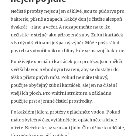
Nečisté protézy nejsou jen ošklivé. Jsou to půdorys pro
bakterie, plísně a zápach. Každý den je čistěte alespoň
dvakrát - ráno a večer. A nezapomeňte na to, že
nečistíte je stejně jako přirozené zuby. Zubní kartáček
s tvrdými štětinami je špatný výběr. Může poškrábat
povrch a vytvořit mikrotrhliny, kde se usazují bakterie.
Používejte speciální kartáček pro protézy. Jsou měkčí,
s větší hlavou a vhodným tvarem, aby se dostaly i do
těžko přístupných míst. Pokud nemáte takový,
použijte obyčejný zubní kartáček, ale jen na čištění
vnějších ploch. Pro vnitřní strukturu a základnu
použijte prst a jemné čisticí prostředky.
Po každém jídle si protézy opláchněte vodou. Pokud
máte zbytečný čas, vytáhněte je, opláchněte a lehce
otřete. Nečekejte, až se usadí jídlo. Čím dříve to uděláte,
tím méně se vysuší a přilepí.