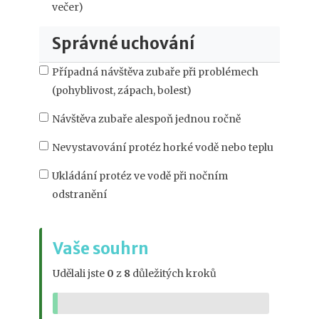
večer)
Správné uchování
Případná návštěva zubaře při problémech
(pohyblivost, zápach, bolest)
Návštěva zubaře alespoň jednou ročně
Nevystavování protéz horké vodě nebo teplu
Ukládání protéz ve vodě při nočním
odstranění
Vaše souhrn
Udělali jste
0
z
8
důležitých kroků