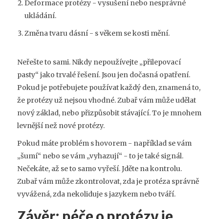
Deformace protézy - vysušení nebo nesprávné
ukládání.
Změna tvaru dásní - s věkem se kosti mění.
Neřešte to sami. Nikdy nepoužívejte „přilepovací
pasty“ jako trvalé řešení. Jsou jen dočasná opatření.
Pokud je potřebujete používat každý den, znamená to,
že protézy už nejsou vhodné. Zubař vám může udělat
nový základ, nebo přizpůsobit stávající. To je mnohem
levnější než nové protézy.
Pokud máte problém s hovorem - například se vám
„šumí“ nebo se vám „vyhazují“ - to je také signál.
Nečekáte, až se to samo vyřeší. Jděte na kontrolu.
Zubař vám může zkontrolovat, zda je protéza správně
vyvážená, zda nekoliduje s jazykem nebo tváří.
Závěr: péče o protézy je