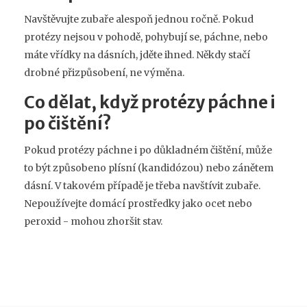
Navštěvujte zubaře alespoň jednou ročně. Pokud
protézy nejsou v pohodě, pohybují se, páchne, nebo
máte vřídky na dásních, jděte ihned. Někdy stačí
drobné přizpůsobení, ne výměna.
Co dělat, když protézy páchne i
po čištění?
Pokud protézy páchne i po důkladném čištění, může
to být způsobeno plísní (kandidózou) nebo zánětem
dásní. V takovém případě je třeba navštívit zubaře.
Nepoužívejte domácí prostředky jako ocet nebo
peroxid - mohou zhoršit stav.