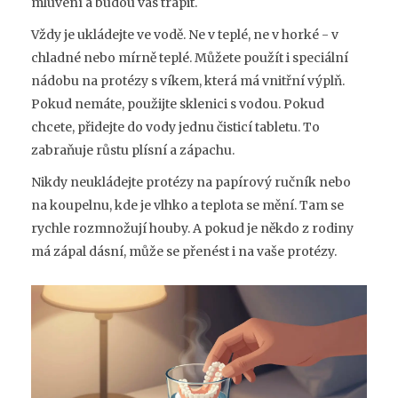
mluvení a budou vás trápit.
Vždy je ukládejte ve vodě. Ne v teplé, ne v horké - v
chladné nebo mírně teplé. Můžete použít i speciální
nádobu na protézy s víkem, která má vnitřní výplň.
Pokud nemáte, použijte sklenici s vodou. Pokud
chcete, přidejte do vody jednu čisticí tabletu. To
zabraňuje růstu plísní a zápachu.
Nikdy neukládejte protézy na papírový ručník nebo
na koupelnu, kde je vlhko a teplota se mění. Tam se
rychle rozmnožují houby. A pokud je někdo z rodiny
má zápal dásní, může se přenést i na vaše protézy.