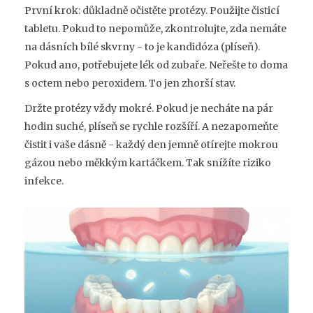
První krok: důkladně očistěte protézy. Použijte čisticí
tabletu. Pokud to nepomůže, zkontrolujte, zda nemáte
na dásních bílé skvrny - to je kandidóza (plíseň).
Pokud ano, potřebujete lék od zubaře. Neřešte to doma
s octem nebo peroxidem. To jen zhorší stav.
Držte protézy vždy mokré. Pokud je necháte na pár
hodin suché, plíseň se rychle rozšíří. A nezapomeňte
čistit i vaše dásně - každý den jemně otírejte mokrou
gázou nebo měkkým kartáčkem. Tak snížíte riziko
infekce.