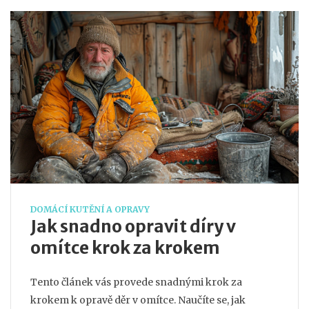
DOMÁCÍ KUTĚNÍ A OPRAVY
Jak snadno opravit díry v
omítce krok za krokem
Tento článek vás provede snadnými krok za
krokem k opravě děr v omítce. Naučíte se, jak