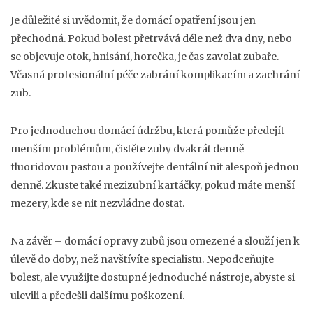
Je důležité si uvědomit, že domácí opatření jsou jen
přechodná. Pokud bolest přetrvává déle než dva dny, nebo
se objevuje otok, hnisání, horečka, je čas zavolat zubaře.
Včasná profesionální péče zabrání komplikacím a zachrání
zub.
Pro jednoduchou domácí údržbu, která pomůže předejít
menším problémům, čistěte zuby dvakrát denně
fluoridovou pastou a používejte dentální nit alespoň jednou
denně. Zkuste také mezizubní kartáčky, pokud máte menší
mezery, kde se nit nezvládne dostat.
Na závěr – domácí opravy zubů jsou omezené a slouží jen k
úlevě do doby, než navštívíte specialistu. Nepodceňujte
bolest, ale využijte dostupné jednoduché nástroje, abyste si
ulevili a předešli dalšímu poškození.