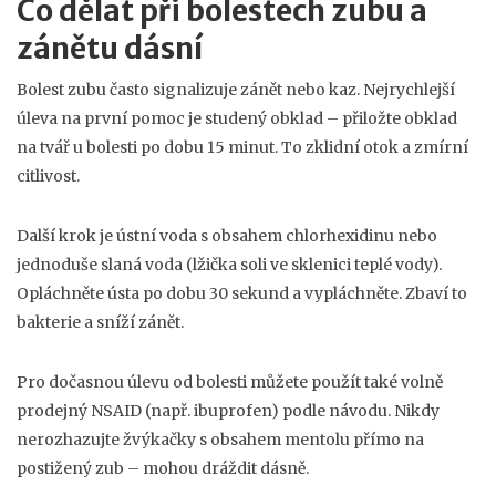
Co dělat při bolestech zubu a
zánětu dásní
Bolest zubu často signalizuje zánět nebo kaz. Nejrychlejší
úleva na první pomoc je studený obklad – přiložte obklad
na tvář u bolesti po dobu 15 minut. To zklidní otok a zmírní
citlivost.
Další krok je ústní voda s obsahem chlorhexidinu nebo
jednoduše slaná voda (lžička soli ve sklenici teplé vody).
Opláchněte ústa po dobu 30 sekund a vypláchněte. Zbaví to
bakterie a sníží zánět.
Pro dočasnou úlevu od bolesti můžete použít také volně
prodejný NSAID (např. ibuprofen) podle návodu. Nikdy
nerozhazujte žvýkačky s obsahem mentolu přímo na
postižený zub – mohou dráždit dásně.