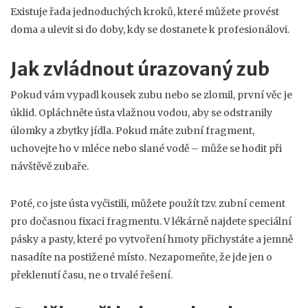
Existuje řada jednoduchých kroků, které můžete provést
doma a ulevit si do doby, kdy se dostanete k profesionálovi.
Jak zvládnout úrazovaný zub
Pokud vám vypadl kousek zubu nebo se zlomil, první věc je
úklid. Opláchněte ústa vlažnou vodou, aby se odstranily
úlomky a zbytky jídla. Pokud máte zubní fragment,
uchovejte ho v mléce nebo slané vodě – může se hodit při
návštěvě zubaře.
Poté, co jste ústa vyčistili, můžete použít tzv. zubní cement
pro dočasnou fixaci fragmentu. V lékárně najdete speciální
pásky a pasty, které po vytvoření hmoty přichystáte a jemně
nasadíte na postižené místo. Nezapomeňte, že jde jen o
překlenutí času, ne o trvalé řešení.