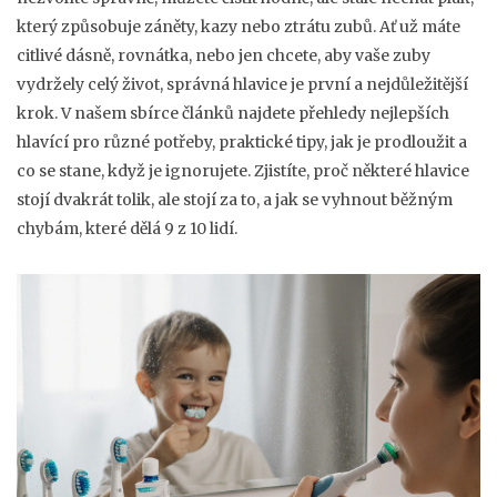
který způsobuje záněty, kazy nebo ztrátu zubů. Ať už máte
citlivé dásně, rovnátka, nebo jen chcete, aby vaše zuby
vydržely celý život, správná hlavice je první a nejdůležitější
krok. V našem sbírce článků najdete přehledy nejlepších
hlavící pro různé potřeby, praktické tipy, jak je prodloužit a
co se stane, když je ignorujete. Zjistíte, proč některé hlavice
stojí dvakrát tolik, ale stojí za to, a jak se vyhnout běžným
chybám, které dělá 9 z 10 lidí.