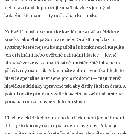
ale stále efektivně odstraňují plak. Pro zuby s korunkami
nebo fazetami doporučují zubaři hlavice s jemnými,
kulatými štětinami — ty neškrábají keramiku.
Ne každá hlavice se hodí ke každému kartáčku. Některé
značky jako Philips Sonicare nebo Oral-B mají vlastní
systémy, které nejsou kompatibilní s konkurencí. Kupujte
jen originální nebo ověřené náhradní hlavice — levné
klonové verze často mají špatně umístěné štětinky nebo
příliš tvrdý materiál. Pokud máte zubní rovnátka, hledejte
hlavice speciálně navržené pro ortodoncii — mají menší
hlavičku a štětinky upravené tak, aby čistily i kolem drátů. A
pokud nosíte protézu, zvolte hlavici s masážními prstenci —
pomáhají udržet dásně v dobrém stavu.
Hlavice elektrického zubního kartáčku není jen náhradní
díl — je to klíčový nástroj vaší denní hygieny. Pokud ji
nezvolíte správně, můžete čistit hodně, ale stále nechat plak,