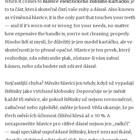
When it comes to
hlavice elektrického zubního kartáčku
,
je
to ta část, která skutečně čistí vaše zuby a dásně
. Also known
as
výměnná hlavice
, it is the only part that touches your teeth
— and if it's worn out or wrong for your needs, no matter
how expensive the handle is, you're not cleaning properly.
Mnoho lidí si myslí, že důležitý je jen model kartáčku, ale ve
skutečnosti je to přesně opačné. Hlavice je ten prvek, který
rozhoduje, zda odstraníte plak, zůstane-li vám zubní
kámen, nebo zda budete mít zdravé dásně.
Nejčastější chyba? Měníte hlavici jen tehdy, když už vypadají
štětinky jako vytrhané klobouky. Doporučuje se je měnit
každé tři měsíce, ale pokud štětinky už nejsou rovnoměrné,
zatlučené nebo zploštělé, měňte je hned. Věda ukazuje, že po
třech měsících účinnost čištění klesá až o 30 %. A
nezapomeňte: hlavice pro citlivé dásně nejsou jen „měkčí“
— mají speciálně uspořádané štětinky, které nezraní tkáně,