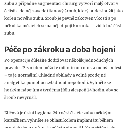
zubu a případné augmentaci chirurg vytvoří malý otvor v
čelisti a do něj zavede titanový šroub, který bude sloužit jako
kořen nového zubu. Šroub je pevně zakotven v kosti a po
několika měsících se na něj připojí korunka – viditelná část
zubu.
Péče po zákroku a doba hojení
Po operaci je důležité dodržovat několik jednoduchých
pravidel. První den můžete mít mírnou otok a menší bolest
– to je normální. Chladné obklady a volně prodejné
analgetika pomohou zvládnout nepohodlí. Vyhněte se
horkým nápojům a tvrdému jídlu alespoň 24 hodin, aby se
šroub nevyrušil.
Klíčová je ústní hygiena. Mírně si čistěte zuby měkkým
kartáčkem, vyhněte se oblasti kolem implantátu během
prvních dvou dnů, pak můžete obnovit běžné čištění, ale