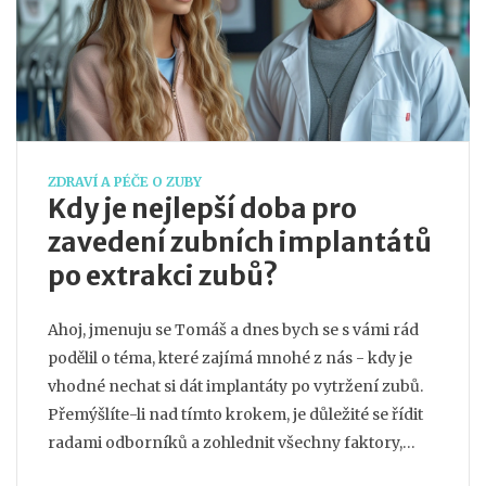
ZDRAVÍ A PÉČE O ZUBY
Kdy je nejlepší doba pro
zavedení zubních implantátů
po extrakci zubů?
Ahoj, jmenuju se Tomáš a dnes bych se s vámi rád
podělil o téma, které zajímá mnohé z nás - kdy je
vhodné nechat si dát implantáty po vytržení zubů.
Přemýšlíte-li nad tímto krokem, je důležité se řídit
radami odborníků a zohlednit všechny faktory,
které ovlivňují úspěšné zhojení a integraci