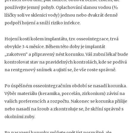
používejte jemný pohyb. Oplachování slanou vodou (½
lžičky soli ve sklenici vody) jednou nebo dvakrát denně
podpoří hojení a sníží riziko infekce.
Hojení kosti kolem implantátu, tzv. osseointegrace, trvá
obvykle 3‑4 měsíce. Během této doby je implantát
„zakotven“ a připravený nést korunku. Váš zubní lékař bude
kontrolovat stav na pravidelných kontrolách, kde se podívá
na rentgenový snímek a ujistí se, že vše roste správně.
Po úspěšném osseointegračním období se nasadí korunka.
Výběr materiálu (keramika, porcelán, zirkonium) závisí na
vašich preferencích a rozpočtu. Nakonec se korunka přišije
nebo nasadí na šroub a zkontroluje se, že skříní správně s
okolními zuby.
Po nasazení korunky můžete opět jíst normálně, ale