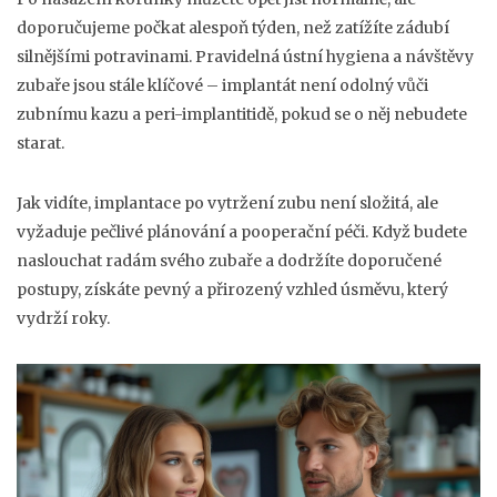
doporučujeme počkat alespoň týden, než zatížíte zádubí
silnějšími potravinami. Pravidelná ústní hygiena a návštěvy
zubaře jsou stále klíčové – implantát není odolný vůči
zubnímu kazu a peri-implantitidě, pokud se o něj nebudete
starat.
Jak vidíte, implantace po vytržení zubu není složitá, ale
vyžaduje pečlivé plánování a pooperační péči. Když budete
naslouchat radám svého zubaře a dodržíte doporučené
postupy, získáte pevný a přirozený vzhled úsměvu, který
vydrží roky.