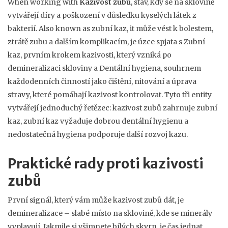
When working with
Kazivost zubů
,
stav, kdy se na sklovině
vytvářejí díry a poškození v důsledku kyselých látek z
bakterií
. Also known as
zubní kaz
, it
může vést k bolestem,
ztrátě zubu a dalším komplikacím
, je úzce spjata s
Zubní
kaz
,
prvním krokem kazivosti, který vzniká po
demineralizaci skloviny
a
Dentální hygiena
,
souhrnem
každodenních činností jako čištění, nitování a úprava
stravy, které pomáhají kazivost kontrolovat
. Tyto tři entity
vytvářejí jednoduchý řetězec: kazivost zubů zahrnuje zubní
kaz, zubní kaz vyžaduje dobrou dentální hygienu a
nedostatečná hygiena podporuje další rozvoj kazu.
Praktické rady proti kazivosti
zubů
První signál, který vám může kazivost zubů dát, je
demineralizace – slabé místo na sklovině, kde se minerály
vyplavují. Jakmile si všimnete bílých skvrn, je čas jednat.