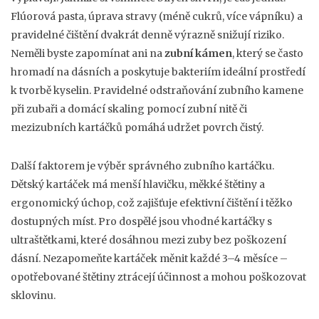
Flúorová pasta, úprava stravy (méně cukrů, více vápníku) a
pravidelné čištění dvakrát denně výrazně snižují riziko.
Neměli byste zapomínat ani na
zubní kámen
, který se často
hromadí na dásních a poskytuje bakteriím ideální prostředí
k tvorbě kyselin. Pravidelné odstraňování zubního kamene
při zubaři a domácí skaling pomocí zubní nitě či
mezizubních kartáčků pomáhá udržet povrch čistý.
Další faktorem je výběr správného zubního kartáčku.
Dětský kartáček má menší hlavičku, měkké štětiny a
ergonomický úchop, což zajišťuje efektivní čištění i těžko
dostupných míst. Pro dospělé jsou vhodné kartáčky s
ultraštětkami, které dosáhnou mezi zuby bez poškození
dásní. Nezapomeňte kartáček měnit každé 3–4 měsíce –
opotřebované štětiny ztrácejí účinnost a mohou poškozovat
sklovinu.