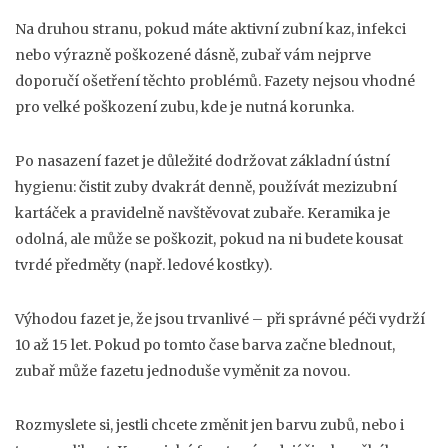
Na druhou stranu, pokud máte aktivní zubní kaz, infekci
nebo výrazně poškozené dásně, zubař vám nejprve
doporučí ošetření těchto problémů. Fazety nejsou vhodné
pro velké poškození zubu, kde je nutná korunka.
Po nasazení fazet je důležité dodržovat základní ústní
hygienu: čistit zuby dvakrát denně, používát mezizubní
kartáček a pravidelně navštěvovat zubaře. Keramika je
odolná, ale může se poškozit, pokud na ni budete kousat
tvrdé předměty (např. ledové kostky).
Výhodou fazet je, že jsou trvanlivé – při správné péči vydrží
10 až 15 let. Pokud po tomto čase barva začne blednout,
zubař může fazetu jednoduše vyměnit za novou.
Rozmyslete si, jestli chcete změnit jen barvu zubů, nebo i