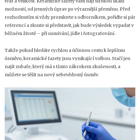
tvar a velikost. Keramické fazety vám dají širokou škálu
možností, od jemných úprav po výraznější přeměnu. Před
rozhodnutím si vždy promluvte s odborníkem, pořiďte si pár
referencí a zkuste si představit, jak bude výsledek vypadat v
běžném životě – při usmívání, jídle i fotografování.
Takže pokud hledáte rychlou a účinnou cestu k lepšímu
úsměvu, keramické fazety jsou vynikající volbou. Stačí jen
najít zubaře, který má s tímto zákrokem zkušenosti, a
můžete se těšit na nový sebevědomý úsměv.