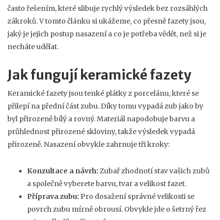
často řešením, které slibuje rychlý výsledek bez rozsáhlých
zákroků. V tomto článku si ukážeme, co přesně fazety jsou,
jaký je jejich postup nasazení a co je potřeba vědět, než si je
necháte udělat.
Jak fungují keramické fazety
Keramické fazety jsou tenké plátky z porcelánu, které se
přilepí na přední část zubu. Díky tomu vypadá zub jako by
byl přirozeně bílý a rovný. Materiál napodobuje barvu a
průhlednost přirozené skloviny, takže výsledek vypadá
přirozeně. Nasazení obvykle zahrnuje tři kroky:
Konzultace a návrh:
Zubař zhodnotí stav vašich zubů
a společně vyberete barvu, tvar a velikost fazet.
Příprava zubu:
Pro dosažení správné velikosti se
povrch zubu mírně obrousí. Obvykle jde o šetrný řez