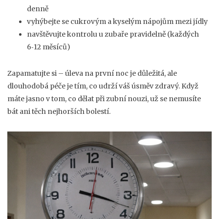
denně
vyhýbejte se cukrovým a kyselým nápojům mezi jídly
navštěvujte kontrolu u zubaře pravidelně (každých
6‑12 měsíců)
Zapamatujte si – úleva na první noc je důležitá, ale
dlouhodobá péče je tím, co udrží váš úsměv zdravý. Když
máte jasno v tom, co dělat při zubní nouzi, už se nemusíte
bát ani těch nejhorších bolestí.