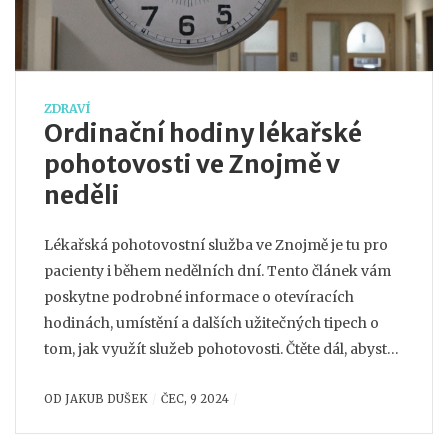
ZDRAVÍ
Ordinační hodiny lékařské
pohotovosti ve Znojmě v
neděli
Lékařská pohotovostní služba ve Znojmě je tu pro
pacienty i během nedělních dní. Tento článek vám
poskytne podrobné informace o otevíracích
hodinách, umístění a dalších užitečných tipech o
tom, jak využít služeb pohotovosti. Čtěte dál, abyste
se připravili na nouzové situace a ušetřili si čas i
OD
JAKUB DUŠEK
ČEC, 9 2024
energii.