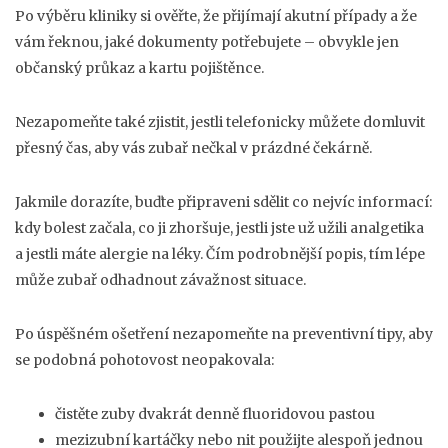
Po výběru kliniky si ověřte, že přijímají akutní případy a že
vám řeknou, jaké dokumenty potřebujete – obvykle jen
občanský průkaz a kartu pojištěnce.
Nezapomeňte také zjistit, jestli telefonicky můžete domluvit
přesný čas, aby vás zubař nečkal v prázdné čekárně.
Jakmile dorazíte, buďte připraveni sdělit co nejvíc informací:
kdy bolest začala, co ji zhoršuje, jestli jste už užili analgetika
a jestli máte alergie na léky. Čím podrobnější popis, tím lépe
může zubař odhadnout závažnost situace.
Po úspěšném ošetření nezapomeňte na preventivní tipy, aby
se podobná pohotovost neopakovala:
čistěte zuby dvakrát denně fluoridovou pastou
mezizubní kartáčky nebo nit použijte alespoň jednou