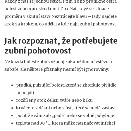
Každý z nás se jednou setkal s tím, že ho pronikne ostrá
bolest zubu uprostřed noci. Co dělat, když se situace
promění v akutní stav? Neztrácejte hlavu – tady najdete
krok za krokem, co udělat a kde najít zubní pohotovost.
Jak rozpoznat, že potřebujete
zubní pohotovost
Ne každá bolest zubu vyžaduje okamžitou návštěvu u
zubaře, ale některé příznaky nesmí být ignorovány:
prudká, pulzující bolest, která se zhoršuje při jídle
nebo pití
rozšířený otok čelisti, tváře nebo krku
krvácení z dásní nebo z úst, které se nedá zastavit
pocit, že vám zub „padá“ nebo se volně pohybuje
teplota nad 38 °C, která může naznačovat infekci