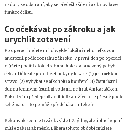
nádory se odstraní, aby se předešlo šíření a obnovila se
funkce čelisti.
Co očekávat po zákroku a jak
urychlit zotavení
Po operaci budete mít obvykle lokální nebo celkovou
anestezii, podle rozsahu zákroku. V první den po operaci
můžete pocítit otok, drobnou bolest a omezený pohyb
čelisti. Důležité je dodržet pokyny lékaře: (1) jíst měkkou
stravu, (2) vyhýbat se alkoholu a kouření, (3) čistit ústní
dutinu jemnými ústními vodami, ne hrubým kartáčkem.
Pokud vám předepsali antibiotika, užívejte je přesně podle
schématu – to pomůže předcházet infekcím.
Rekonvalescence trvá obvykle 1‑2 týdny, ale úplné hojení
může zabrat až měsíc. Během tohoto období můžete