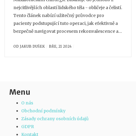
nejcitlivějších oblastí lidského těla - obličeje a čelistí.
Tento článek nabízí užitečný průvodce pro
pacienty podstupující tuto operaci, jak efektivně a
bezpečně navigovat procesem rekonvalescence a
návratu do práce. Představuje praktické rady,
OD
JAKUB DUŠEK
BŘE, 21 2024
důležité milníky v léčebném procesu a tipy od
odborníků, aby byl návrat co nejpříjemnější a
nejefektivnější.
Menu
O nás
Obchodní podmínky
Zásady ochrany osobních údajů
GDPR
Kontakt