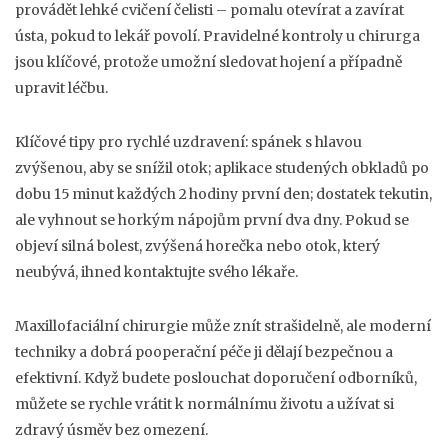
provádět lehké cvičení čelisti – pomalu otevírat a zavírat
ústa, pokud to lekář povolí. Pravidelné kontroly u chirurga
jsou klíčové, protože umožní sledovat hojení a případně
upravit léčbu.
Klíčové tipy pro rychlé uzdravení: spánek s hlavou
zvýšenou, aby se snížil otok; aplikace studených obkladů po
dobu 15 minut každých 2 hodiny první den; dostatek tekutin,
ale vyhnout se horkým nápojům první dva dny. Pokud se
objeví silná bolest, zvýšená horečka nebo otok, který
neubývá, ihned kontaktujte svého lékaře.
Maxillofaciální chirurgie může znít strašidelně, ale moderní
techniky a dobrá pooperační péče ji dělají bezpečnou a
efektivní. Když budete poslouchat doporučení odborníků,
můžete se rychle vrátit k normálnímu životu a užívat si
zdravý úsměv bez omezení.