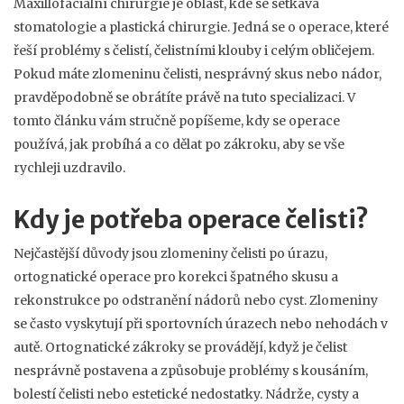
Maxillofaciální chirurgie je oblast, kde se setkává
stomatologie a plastická chirurgie. Jedná se o operace, které
řeší problémy s čelistí, čelistními klouby i celým obličejem.
Pokud máte zlomeninu čelisti, nesprávný skus nebo nádor,
pravděpodobně se obrátíte právě na tuto specializaci. V
tomto článku vám stručně popíšeme, kdy se operace
používá, jak probíhá a co dělat po zákroku, aby se vše
rychleji uzdravilo.
Kdy je potřeba operace čelisti?
Nejčastější důvody jsou zlomeniny čelisti po úrazu,
ortognatické operace pro korekci špatného skusu a
rekonstrukce po odstranění nádorů nebo cyst. Zlomeniny
se často vyskytují při sportovních úrazech nebo nehodách v
autě. Ortognatické zákroky se provádějí, když je čelist
nesprávně postavena a způsobuje problémy s kousáním,
bolestí čelisti nebo estetické nedostatky. Nádrže, cysty a