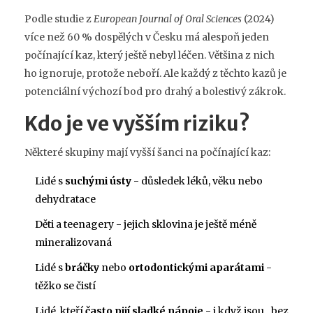
Podle studie z
European Journal of Oral Sciences
(2024)
více než 60 % dospělých v Česku má alespoň jeden
počínající kaz, který ještě nebyl léčen. Většina z nich
ho ignoruje, protože neboří. Ale každý z těchto kazů je
potenciální výchozí bod pro drahý a bolestivý zákrok.
Kdo je ve vyšším riziku?
Některé skupiny mají vyšší šanci na počínající kaz:
Lidé s
suchými ústy
- důsledek léků, věku nebo
dehydratace
Děti a teenagery - jejich sklovina je ještě méně
mineralizovaná
Lidé s
bráčky
nebo
ortodontickými aparátami
-
těžko se čistí
Lidé, kteří
často pijí sladké nápoje
- i když jsou „bez