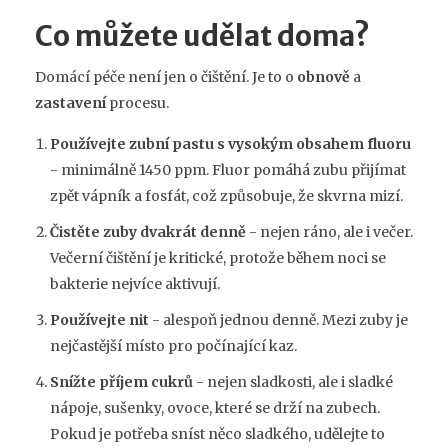
Co můžete udělat doma?
Domácí péče není jen o čištění. Je to o
obnově
a
zastavení
procesu.
Používejte zubní pastu s vysokým obsahem fluoru
- minimálně 1450 ppm. Fluor pomáhá zubu přijímat
zpět vápník a fosfát, což způsobuje, že skvrna mizí.
Čistěte zuby dvakrát denně
- nejen ráno, ale i večer.
Večerní čištění je kritické, protože během noci se
bakterie nejvíce aktivují.
Používejte nit
- alespoň jednou denně. Mezi zuby je
nejčastější místo pro počínající kaz.
Snížte příjem cukrů
- nejen sladkosti, ale i sladké
nápoje, sušenky, ovoce, které se drží na zubech.
Pokud je potřeba sníst něco sladkého, udělejte to