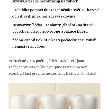
skvrny, které se nezobrazují na zubech
Prohlídka pomocí
fluorescenčního světla
- kazové
oblasti svítí jinak než zdravá sklovina
Neinvazivní léčba -
sealanty
(těsnění) na drsné
povrchy molárů nebo
topné aplikace fluoru
Žádná vrtání! Pokud je kaz v počáteční fázi, zubař
nemusí vrtat vůbec.
Průměrně 70 % počínajících kazů, které jsou
zachyceny včas, může být úplně zastaveno bez
plomby. Stačí pravidelné kontroly každých 6 měsíců.