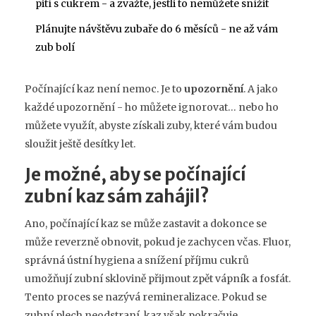
pití s cukrem - a zvažte, jestli to nemůžete snížit
Plánujte návštěvu zubaře do 6 měsíců - ne až vám
zub bolí
Počínající kaz není nemoc. Je to
upozornění
. A jako
každé upozornění - ho můžete ignorovat… nebo ho
můžete využít, abyste získali zuby, které vám budou
sloužit ještě desítky let.
Je možné, aby se počínající
zubní kaz sám zahájil?
Ano, počínající kaz se může zastavit a dokonce se
může reverzně obnovit, pokud je zachycen včas. Fluor,
správná ústní hygiena a snížení příjmu cukrů
umožňují zubní sklovině přijmout zpět vápník a fosfát.
Tento proces se nazývá remineralizace. Pokud se
zubní plech neodstraní, kaz však pokračuje.