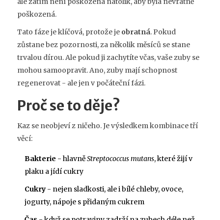
ale zatím není poškozena natolik, aby byla nevratně
poškozená.
Tato fáze je klíčová, protože je
obratná
. Pokud
zůstane bez pozornosti, za několik měsíců se stane
trvalou dírou. Ale pokud ji zachytíte včas, vaše zuby se
mohou samoopravit. Ano, zuby mají schopnost
regenerovat - ale jen v počáteční fázi.
Proč se to děje?
Kaz se neobjeví z ničeho. Je výsledkem kombinace tří
věcí:
Bakterie
- hlavně
Streptococcus mutans
, které žijí v
plaku a jídí cukry
Cukry
- nejen sladkosti, ale i bílé chleby, ovoce,
jogurty, nápoje s přidaným cukrem
Čas
- když se potraviny zadrží na zubech déle než