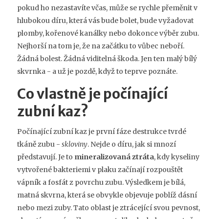
pokud ho nezastavíte včas, může se rychle přeměnit v
hlubokou díru, která vás bude bolet, bude vyžadovat
plomby, kořenové kanálky nebo dokonce výběr zubu.
Nejhorší na tom je, že na začátku to vůbec neboří.
Žádná bolest. Žádná viditelná škoda. Jen ten malý bílý
skvrnka - a už je pozdě, když to teprve poznáte.
Co vlastně je počínající
zubní kaz?
Počínající zubní kaz je první fáze destrukce tvrdé
tkáně zubu -
skloviny
. Nejde o díru, jak si mnozí
představují. Je to
mineralizovaná ztráta
, kdy kyseliny
vytvořené bakteriemi v plaku začínají rozpouštět
vápník a fosfát z povrchu zubu. Výsledkem je bílá,
matná skvrna, která se obvykle objevuje poblíž dásní
nebo mezi zuby. Tato oblast je ztrácející svou pevnost,