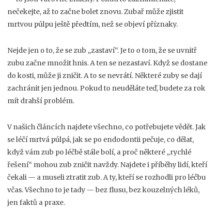
nečekejte, až to začne bolet znovu. Zubař může zjistit
mrtvou púlpu ještě předtím, než se objeví příznaky.
Nejde jen o to, že se zub „zastaví“. Je to o tom, že se uvnitř
zubu začne množit hnis. A ten se nezastaví. Když se dostane
do kosti, může ji zničit. A to se nevrátí. Některé zuby se dají
zachránit jen jednou. Pokud to neuděláte teď, budete za rok
mít drahší problém.
V našich článcích najdete všechno, co potřebujete vědět. Jak
se léčí mrtvá púlpá, jak se po endodontii pečuje, co dělat,
když vám zub po léčbě stále bolí, a proč některé „rychlé
řešení“ mohou zub zničit navždy. Najdete i příběhy lidí, kteří
čekali — a museli ztratit zub. A ty, kteří se rozhodli pro léčbu
včas. Všechno to je tady — bez flusu, bez kouzelných léků,
jen faktů a praxe.