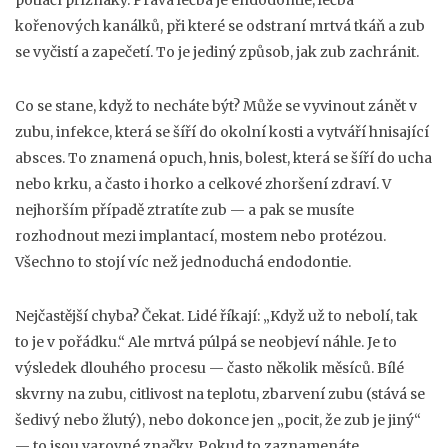
potlačí příznaky. Pravá léčba je
endodontie
,
léčba
kořenových kanálků, při které se odstraní mrtvá tkáň a zub
se vyčistí a zapečetí
. To je jediný způsob, jak zub zachránit.
Co se stane, když to necháte být? Může se vyvinout
zánět v
zubu
,
infekce, která se šíří do okolní kosti a vytváří hnisající
absces
. To znamená opuch, hnis, bolest, která se šíří do ucha
nebo krku, a často i horko a celkové zhoršení zdraví. V
nejhorším případě ztratíte zub — a pak se musíte
rozhodnout mezi implantací, mostem nebo protézou.
Všechno to stojí víc než jednoduchá endodontie.
Nejčastější chyba? Čekat. Lidé říkají: „Když už to nebolí, tak
to je v pořádku.“ Ale mrtvá púlpá se neobjeví náhle. Je to
výsledek dlouhého procesu — často několik měsíců. Bílé
skvrny na zubu, citlivost na teplotu, zbarvení zubu (stává se
šedivý nebo žlutý), nebo dokonce jen „pocit, že zub je jiný“
— to jsou varovné značky. Pokud to zaznamenáte,