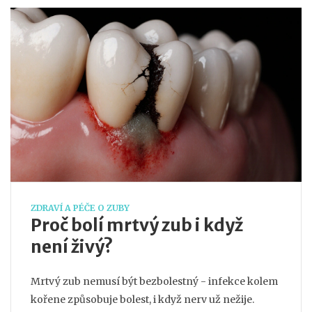
ZDRAVÍ A PÉČE O ZUBY
Proč bolí mrtvý zub i když
není živý?
Mrtvý zub nemusí být bezbolestný - infekce kolem
kořene způsobuje bolest, i když nerv už nežije.