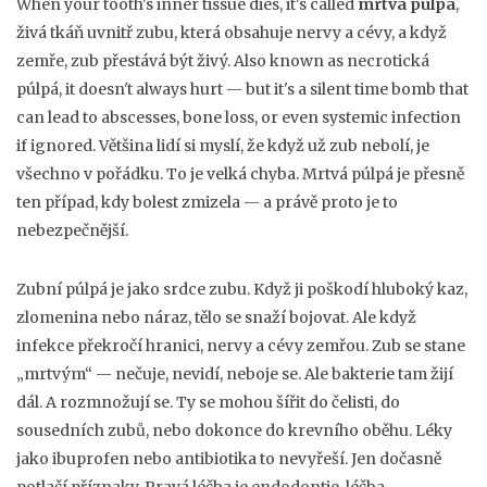
When your tooth's inner tissue dies, it's called
mrtvá púlpá
,
živá tkáň uvnitř zubu, která obsahuje nervy a cévy, a když
zemře, zub přestává být živý
. Also known as
necrotická
púlpá
, it doesn't always hurt — but it's a silent time bomb that
can lead to abscesses, bone loss, or even systemic infection
if ignored.
Většina lidí si myslí, že když už zub nebolí, je
všechno v pořádku. To je velká chyba. Mrtvá púlpá je přesně
ten případ, kdy bolest zmizela — a právě proto je to
nebezpečnější.
Zubní púlpá je jako srdce zubu. Když ji poškodí hluboký kaz,
zlomenina nebo náraz, tělo se snaží bojovat. Ale když
infekce překročí hranici, nervy a cévy zemřou. Zub se stane
„mrtvým“ — nečuje, nevidí, neboje se. Ale bakterie tam žijí
dál. A rozmnožují se. Ty se mohou šířit do čelisti, do
sousedních zubů, nebo dokonce do krevního oběhu. Léky
jako ibuprofen nebo antibiotika to nevyřeší. Jen dočasně