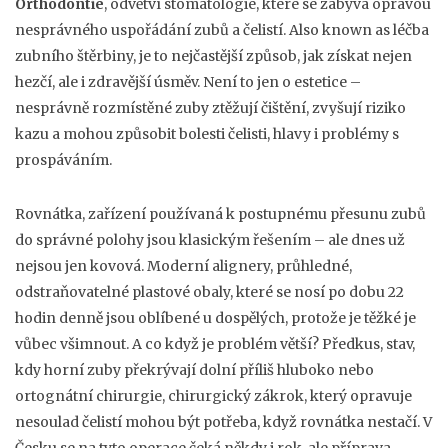
Orthodontie
,
odvětví stomatologie, které se zabývá opravou
nesprávného uspořádání zubů a čelistí
. Also known as
léčba
zubního štěrbiny
, je to nejčastější způsob, jak získat nejen
hezčí, ale i zdravější úsměv.
Není to jen o estetice –
nesprávně rozmístěné zuby ztěžují čištění, zvyšují riziko
kazu a mohou způsobit bolesti čelisti, hlavy i problémy s
prospáváním.
Rovnátka
,
zařízení používaná k postupnému přesunu zubů
do správné polohy
jsou klasickým řešením – ale dnes už
nejsou jen kovová. Moderní
alignery
,
průhledné,
odstraňovatelné plastové obaly, které se nosí po dobu 22
hodin denně
jsou oblíbené u dospělých, protože je těžké je
vůbec všimnout. A co když je problém větší?
Předkus
,
stav,
kdy horní zuby překrývají dolní příliš hluboko
nebo
ortognátní chirurgie
,
chirurgický zákrok, který opravuje
nesoulad čelistí
mohou být potřeba, když rovnátka nestačí. V