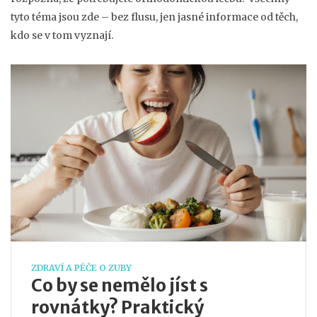
tyto téma jsou zde – bez flusu, jen jasné informace od těch,
kdo se v tom vyznají.
ZDRAVÍ A PÉČE O ZUBY
Co by se nemělo jíst s
rovnátky? Praktický