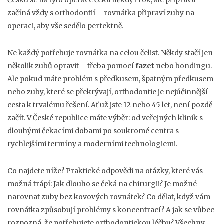
Česku se na tyto operace čeká někdy i rok, ale příprava
začíná vždy s orthodontií – rovnátka připraví zuby na
operaci, aby vše sedělo perfektně.
Ne každý potřebuje rovnátka na celou čelist. Někdy stačí jen
několik zubů opravit – třeba pomocí
fazet
nebo bondingu.
Ale pokud máte problém s předkusem, špatným předkusem
nebo zuby, které se překrývají, orthodontie je nejúčinnější
cesta k trvalému řešení. Ať už jste 12 nebo 45 let, není pozdě
začít. V České republice máte výběr: od veřejných klinik s
dlouhými čekacími dobami po soukromé centra s
rychlejšími termíny a moderními technologiemi.
Co najdete níže? Praktické odpovědi na otázky, které vás
možná trápí: Jak dlouho se čeká na chirurgii? Je možné
narovnat zuby bez kovových rovnátek? Co dělat, když vám
rovnátka způsobují problémy s koncentrací? A jak se vůbec
rozpozná, že potřebujete orthodontickou léčbu? Všechny