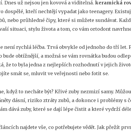
í
.
Dnes už nejsou jen kovová a viditelná.
keramická ro
ro dospělé, kteří nechtějí vypadat jako teenagery
.
Existuj
bů, nebo průhledné čipy, které si můžete sundávat. Ka
 vaší situaci, stylu života a tom, co vám ortodont navrhne
e není rychlá léčba. Trvá obvykle od jednoho do tří let.
dlo bude obtížnější, a možná se vám rovnátka budou odlepov
íká, že to byla jedna z nejlepších rozhodnutí v jejich ži
jíte smát se, mluvit ve veřejnosti nebo fotit se.
ne, když to necháte být? Křivé zuby nezmizí samy. Můžo
záněty dásní, riziko ztráty zubů, a dokonce i problémy s 
m dává zuby, které se dají lépe čistit a které vydrží déle
láncích najdete vše, co potřebujete vědět. Jak přežít první