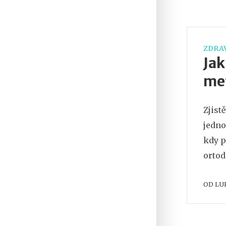
ZDRAV
Jak
met
Zjist
jedno
kdy p
ortod
OD
LU