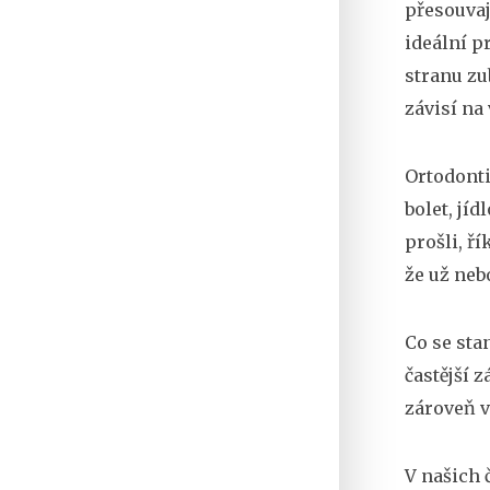
přesouvaj
ideální p
stranu zu
závisí na
Ortodonti
bolet, jí
prošli, ř
že už nebo
Co se sta
častější 
zároveň vá
V našich č