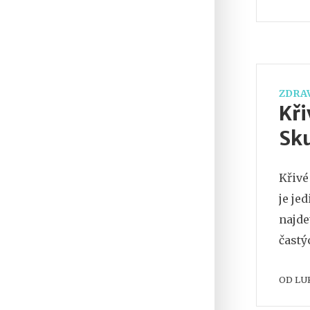
ZDRAV
Kři
Sku
Křivé
je je
najde
častý
OD
LU