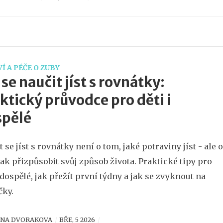
Í A PÉČE O ZUBY
 se naučit jíst s rovnátky:
ktický průvodce pro děti i
spělé
t se jíst s rovnátky není o tom, jaké potraviny jíst - ale o
jak přizpůsobit svůj způsob života. Praktické tipy pro
i dospělé, jak přežít první týdny a jak se zvyknout na
ky.
ENA DVORAKOVA
BŘE, 5 2026