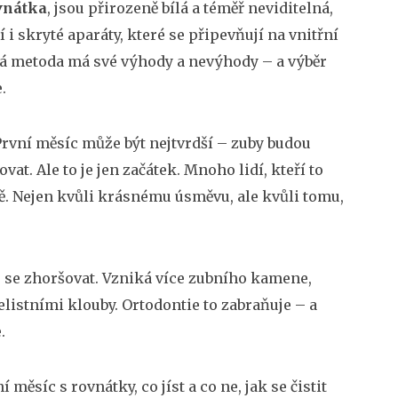
vnátka
,
jsou přirozeně bílá a téměř neviditelná,
í i skryté aparáty, které se připevňují na vnitřní
ždá metoda má své výhody a nevýhody – a výběr
.
 První měsíc může být nejtvrdší – zuby budou
at. Ale to je jen začátek. Mnoho lidí, kteří to
votě. Nejen kvůli krásnému úsměvu, ale kvůli tomu,
u se zhoršovat. Vzniká více zubního kamene,
čelistními klouby. Ortodontie to zabraňuje – a
.
 měsíc s rovnátky, co jíst a co ne, jak se čistit