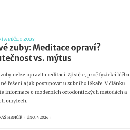
Í A PÉČE O ZUBY
vé zuby: Meditace opraví?
tečnost vs. mýtus
 zuby nelze opravit meditací. Zjistěte, proč fyzická léčba
diné řešení a jak postupovat u zubního lékaře. V článku
te informace o moderních ortodontických metodách a
ch omylech.
KÁŠ HRNČÍŘ
ÚNO, 4 2026