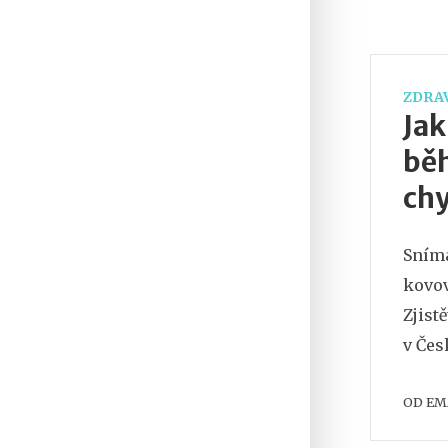
ZDRAV
Jak
běh
chy
Sníma
kovov
Zjist
v Čes
OD
EM