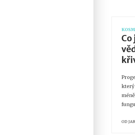
KOSM
Co 
věd
kři
Proge
který
méně 
fungu
OD
JA