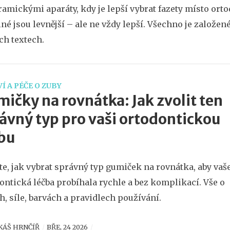
ramickými aparáty, kdy je lepší vybrat fazety místo ortod
iné jsou levnější – ale ne vždy lepší. Všechno je založe
h textech.
Í A PÉČE O ZUBY
ičky na rovnátka: Jak zvolit ten
ávný typ pro vaši ortodontickou
bu
ěte, jak vybrat správný typ gumiček na rovnátka, aby vaš
ontická léčba probíhala rychle a bez komplikací. Vše o
h, síle, barvách a pravidlech používání.
KÁŠ HRNČÍŘ
BŘE, 24 2026