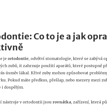
dontie: Co to je a jak opr
tivně
e je
ortodontie
,
odvětví stomatologie, které se zabývá o
vých zubů
, it
zahrnuje použití aparátů, které postupně p
vás úsměv lákal. Křivé zuby mohou způsobovat problém
rku. Pokud máte předkus, přešlap, nebo mezery mezi zuby
e i dospělým.
ší nástroje v ortodontii jsou
rovnátka
,
zařízení, která p