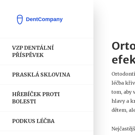
Orto
VZP DENTÁLNÍ
PŘÍSPĚVEK
efek
Ortodonti
PRASKLÁ SKLOVINA
léčba kři
tom, aby 
HŘEBÍČEK PROTI
hlavy a k
BOLESTI
dětem, al
PODKUS LÉČBA
Nejčastěj