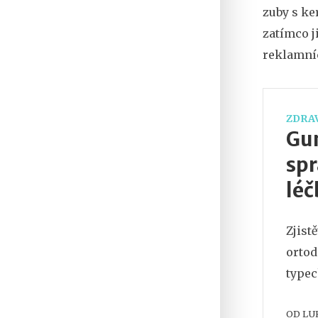
zuby s ke
zatímco j
reklamníc
ZDRAV
Gum
spr
léč
Zjist
ortod
typec
OD
LU