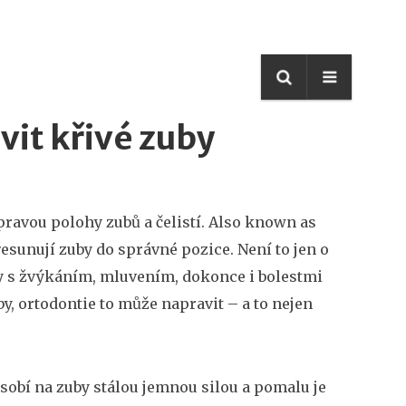
avit křivé zuby
pravou polohy zubů a čelistí
. Also known as
řesunují zuby do správné pozice
.
Není to jen o
y s žvýkáním, mluvením, dokonce i bolestmi
, ortodontie to může napravit – a to nejen
ůsobí na zuby stálou jemnou silou a pomalu je