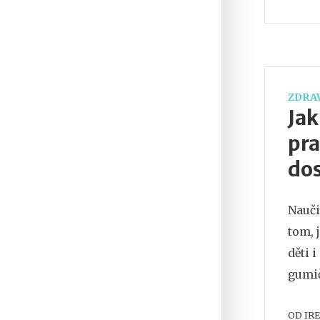
ZDRAV
Jak
pra
do
Nauči
tom, 
děti 
gumič
OD
IR