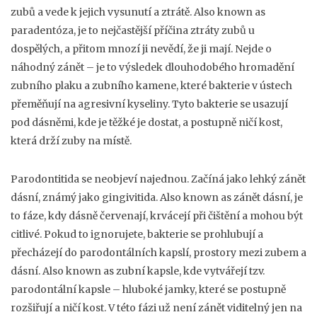
zubů a vede k jejich vysunutí a ztrátě
. Also known as
paradentóza
, je to nejčastější příčina ztráty zubů u
dospělých, a přitom mnozí ji nevědí, že ji mají.
Nejde o
náhodný zánět – je to výsledek dlouhodobého hromadění
zubního plaku a zubního kamene, které bakterie v ústech
přeměňují na agresivní kyseliny. Tyto bakterie se usazují
pod dásněmi, kde je těžké je dostat, a postupně ničí kost,
která drží zuby na místě.
Parodontitida se neobjeví najednou. Začíná jako
lehký zánět
dásní
,
známý jako gingivitida
. Also known as
zánět dásní
, je
to fáze, kdy dásně červenají, krvácejí při čištění a mohou být
citlivé. Pokud to ignorujete, bakterie se prohlubují a
přecházejí do
parodontálních kapslí
,
prostory mezi zubem a
dásní
. Also known as
zubní kapsle
, kde vytvářejí tzv.
parodontální kapsle – hluboké jamky, které se postupně
rozšiřují a ničí kost. V této fázi už není zánět viditelný jen na