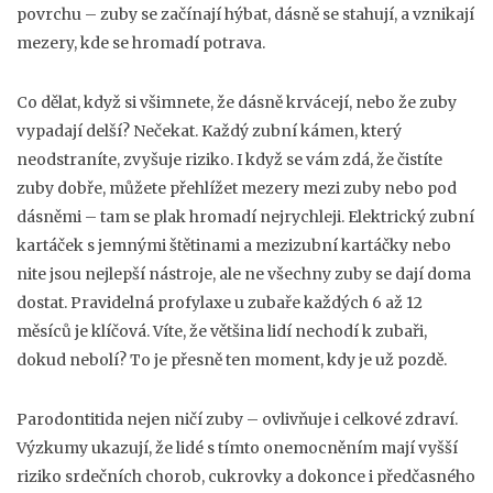
povrchu – zuby se začínají hýbat, dásně se stahují, a vznikají
mezery, kde se hromadí potrava.
Co dělat, když si všimnete, že dásně krvácejí, nebo že zuby
vypadají delší? Nečekat. Každý zubní kámen, který
neodstraníte, zvyšuje riziko. I když se vám zdá, že čistíte
zuby dobře, můžete přehlížet mezery mezi zuby nebo pod
dásněmi – tam se plak hromadí nejrychleji. Elektrický zubní
kartáček s jemnými štětinami a mezizubní kartáčky nebo
nite jsou nejlepší nástroje, ale ne všechny zuby se dají doma
dostat. Pravidelná profylaxe u zubaře každých 6 až 12
měsíců je klíčová. Víte, že většina lidí nechodí k zubaři,
dokud nebolí? To je přesně ten moment, kdy je už pozdě.
Parodontitida nejen ničí zuby – ovlivňuje i celkové zdraví.
Výzkumy ukazují, že lidé s tímto onemocněním mají vyšší
riziko srdečních chorob, cukrovky a dokonce i předčasného