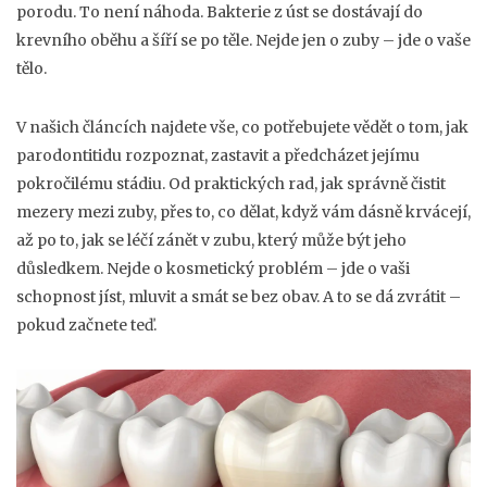
porodu. To není náhoda. Bakterie z úst se dostávají do
krevního oběhu a šíří se po těle. Nejde jen o zuby – jde o vaše
tělo.
V našich článcích najdete vše, co potřebujete vědět o tom, jak
parodontitidu rozpoznat, zastavit a předcházet jejímu
pokročilému stádiu. Od praktických rad, jak správně čistit
mezery mezi zuby, přes to, co dělat, když vám dásně krvácejí,
až po to, jak se léčí zánět v zubu, který může být jeho
důsledkem. Nejde o kosmetický problém – jde o vaši
schopnost jíst, mluvit a smát se bez obav. A to se dá zvrátit –
pokud začnete teď.