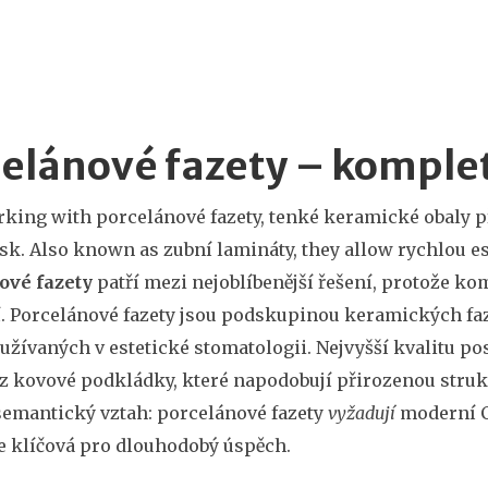
elánové fazety – komple
rking with
porcelánové fazety
,
tenké keramické obaly př
esk
. Also known as
zubní lamináty
, they allow rychlou e
ové fazety
patří mezi nejoblíbenější řešení, protože k
. Porcelánové fazety jsou podskupinou
keramických fa
užívaných v estetické stomatologii
. Nejvyšší kvalitu po
z kovové podkládky, které napodobují přirozenou struk
 semantický vztah: porcelánové fazety
vyžadují
moderní C
je klíčová pro dlouhodobý úspěch.