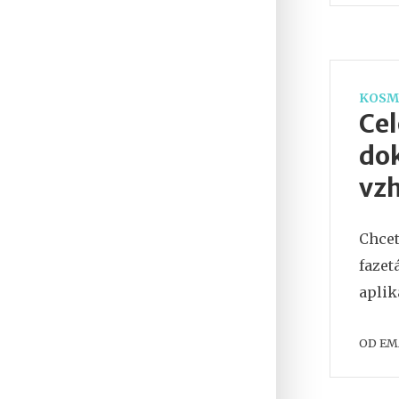
KOSM
Cel
do
vz
Chcet
fazet
aplik
OD
EM