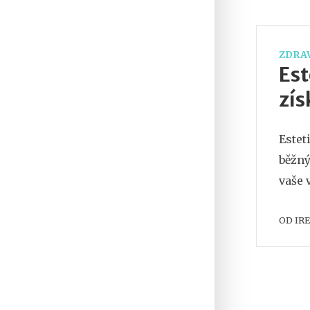
ZDRAV
Est
zís
Estet
běžný
vaše 
OD
IR