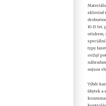
Materiálo
sklovině 
drobnému 
10‑15 let
otiskem, 
speciální
typy faze
snižují
pot
náhradami
nejsou vh
Výběr kan
úbytek a 
konzumace
kontrolác