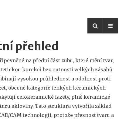
tní přehled
ipevněné na přední část zubu, které mění tvar,
stetickou korekci bez nutnosti velkých zásahů.
ombinují vysokou průhlednost a odolnost proti
zet
,
obecné kategorie tenkých keramických
skytují
celokeramické fazety
,
plně keramické
turu skloviny
. Tato struktura vytvořila základ
AD/CAM technologii, protože přesnost tvaru a