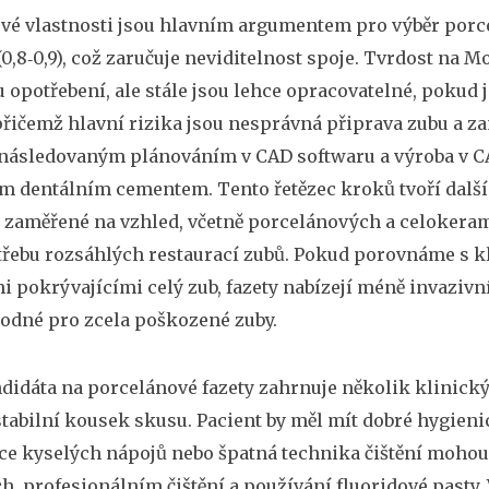
vé vlastnosti jsou hlavním argumentem pro výběr porce
(0,8‑0,9), což zaručuje neviditelnost spoje. Tvrdost na M
opotřebení, ale stále jsou lehce opracovatelné, pokud 
, přičemž hlavní rizika jsou nesprávná připrava zubu a z
následovaným plánováním v CAD softwaru a výroba v CA
m dentálním cementem. Tento řetězec kroků tvoří další
t zaměřené na vzhled, včetně porcelánových a celokera
řebu rozsáhlých restaurací zubů. Pokud porovnáme s 
 pokrývajícími celý zub
, fazety nabízejí méně invazivní
odné pro zcela poškozené zuby.
didáta na porcelánové fazety zahrnuje několik klinický
stabilní kousek skusu. Pacient by měl mít dobré hygien
 kyselých nápojů nebo špatná technika čištění mohou f
h, profesionálním čištění a používání fluoridové pasty