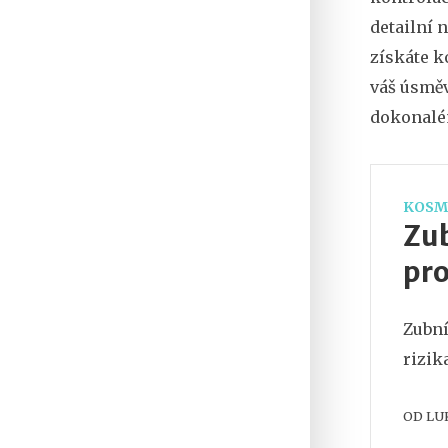
detailní 
získáte k
váš úsměv
dokonalé
KOSM
Zub
pr
Zubní
rizik
OD
LU