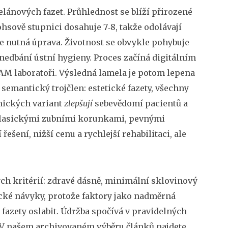
lánových fazet. Průhlednost se blíží přirozené
ohsově stupnici dosahuje 7‑8, takže odolávají
je nutná úprava. Životnost se obvykle pohybuje
anedbání ústní hygieny. Proces začíná digitálním
M laboratoři. Výsledná lamela je potom lepena
 semantický trojčlen:
estetické fazety
,
všechny
mických variant
zlepšují
sebevědomí pacientů a
klasickými
zubními korunkami
,
pevnými
 řešení, nižší cenu a rychlejší rehabilitaci, ale
ch kritérií: zdravé dásně, minimální sklovinový
ické návyky, protože faktory jako nadměrná
azety oslabit. Údržba spočívá v pravidelných
. V našem archivovaném výběru článků najdete