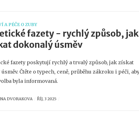
Í A PÉČE O ZUBY
etické fazety - rychlý způsob, jak
kat dokonalý úsměv
ické fazety poskytují rychlý a trvalý způsob, jak získat
 úsměv. Čtěte o typech, ceně, průběhu zákroku i péči, ab
volba byla informovaná.
ENA DVORAKOVA
ŘÍJ, 3 2025