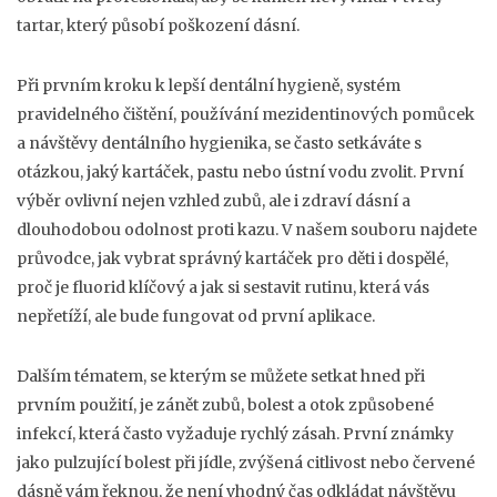
tartar, který působí poškození dásní.
Při prvním kroku k lepší
dentální hygieně
,
systém
pravidelného čištění, používání mezidentinových pomůcek
a návštěvy dentálního hygienika
, se často setkáváte s
otázkou, jaký kartáček, pastu nebo ústní vodu zvolit. První
výběr ovlivní nejen vzhled zubů, ale i zdraví dásní a
dlouhodobou odolnost proti kazu. V našem souboru najdete
průvodce, jak vybrat správný kartáček pro děti i dospělé,
proč je fluorid klíčový a jak si sestavit rutinu, která vás
nepřetíží, ale bude fungovat od první aplikace.
Dalším tématem, se kterým se můžete setkat hned při
prvním použití, je
zánět zubů
,
bolest a otok způsobené
infekcí, která často vyžaduje rychlý zásah
. První známky
jako pulzující bolest při jídle, zvýšená citlivost nebo červené
dásně vám řeknou, že není vhodný čas odkládat návštěvu