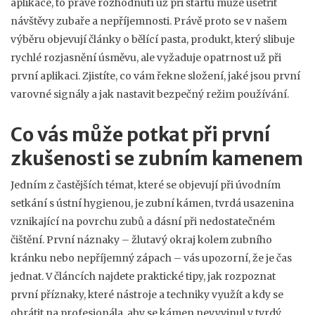
aplikace
, to pravé rozhodnutí už při startu může ušetřit
návštěvy zubaře a nepříjemnosti. Právě proto se v našem
výběru objevují články o
bělící pasta
,
produkt, který slibuje
rychlé rozjasnění úsměvu, ale vyžaduje opatrnost už při
první aplikaci
. Zjistíte, co vám řekne složení, jaké jsou první
varovné signály a jak nastavit bezpečný režim používání.
Co vás může potkat při první
zkušenosti se zubním kamenem
Jedním z častějších témat, které se objevují při úvodním
setkání s ústní hygienou, je
zubní kámen
,
tvrdá usazenina
vznikající na povrchu zubů a dásní při nedostatečném
čištění
. První náznaky – žlutavý okraj kolem zubního
kránku nebo nepříjemný zápach – vás upozorní, že je čas
jednat. V článcích najdete praktické tipy, jak rozpoznat
první příznaky, které nástroje a techniky využít a kdy se
obrátit na profesionála, aby se kámen nevyvinul v tvrdý