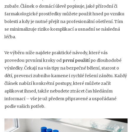
zubaře. Článek o domácí úlevě popisuje, jaké přírodní či
farmakologické prostředky můžete použít hned po vzniku
bolesti a kdy je nutné přejít na profesionální ošetření. Tím
se minimalizuje riziko komplikací a usnadní se následná
léčba.
Ve výběru níže najdete praktické návody, které vás
provedou prvními kroky od
první použití
po dlouhodobé
výsledky. Čekají na vás tipy na bezpečné bělení, starost o
dětí, prevenci zubního kamene i rychlé řešení zánětu. Každý
článek nabízí konkrétní postupy, které můžete začít
aplikovat ihned, takže nebudete ztrácet čas hledáním
informací – vše je už předem připravené a uspořádané
podle vašich potřeb.