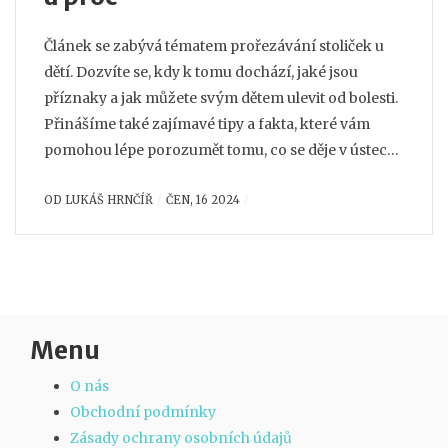
Článek se zabývá tématem prořezávání stoliček u
dětí. Dozvíte se, kdy k tomu dochází, jaké jsou
příznaky a jak můžete svým dětem ulevit od bolesti.
Přinášíme také zajímavé tipy a fakta, které vám
pomohou lépe porozumět tomu, co se děje v ústech
vašeho dítěte během tohoto důležitého období.
OD
LUKÁŠ HRNČÍŘ
ČEN, 16 2024
Menu
O nás
Obchodní podmínky
Zásady ochrany osobních údajů