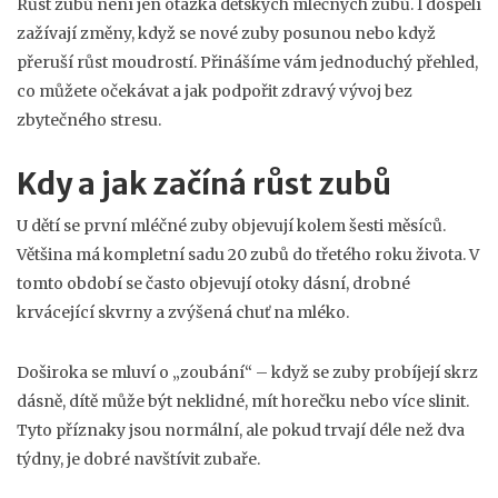
Růst zubů není jen otázka dětských mléčných zubů. I dospělí
zažívají změny, když se nové zuby posunou nebo když
přeruší růst moudrostí. Přinášíme vám jednoduchý přehled,
co můžete očekávat a jak podpořit zdravý vývoj bez
zbytečného stresu.
Kdy a jak začíná růst zubů
U dětí se první mléčné zuby objevují kolem šesti měsíců.
Většina má kompletní sadu 20 zubů do třetého roku života. V
tomto období se často objevují otoky dásní, drobné
krvácející skvrny a zvýšená chuť na mléko.
Doširoka se mluví o „zoubání“ – když se zuby probíjejí skrz
dásně, dítě může být neklidné, mít horečku nebo více slinit.
Tyto příznaky jsou normální, ale pokud trvají déle než dva
týdny, je dobré navštívit zubaře.