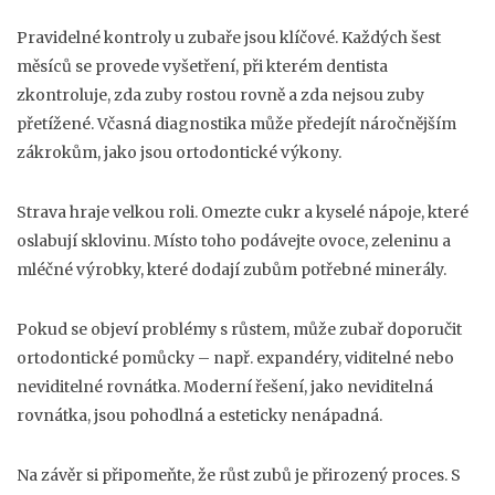
Pravidelné kontroly u zubaře jsou klíčové. Každých šest
měsíců se provede vyšetření, při kterém dentista
zkontroluje, zda zuby rostou rovně a zda nejsou zuby
přetížené. Včasná diagnostika může předejít náročnějším
zákrokům, jako jsou ortodontické výkony.
Strava hraje velkou roli. Omezte cukr a kyselé nápoje, které
oslabují sklovinu. Místo toho podávejte ovoce, zeleninu a
mléčné výrobky, které dodají zubům potřebné minerály.
Pokud se objeví problémy s růstem, může zubař doporučit
ortodontické pomůcky – např. expandéry, viditelné nebo
neviditelné rovnátka. Moderní řešení, jako neviditelná
rovnátka, jsou pohodlná a esteticky nenápadná.
Na závěr si připomeňte, že růst zubů je přirozený proces. S