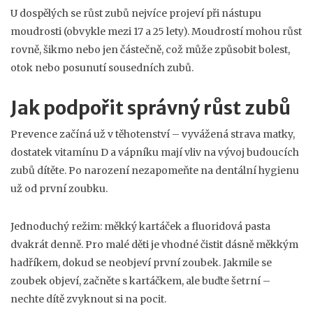
U dospělých se růst zubů nejvíce projeví při nástupu
moudrosti (obvykle mezi 17 a 25 lety). Moudrostí mohou růst
rovně, šikmo nebo jen částečně, což může způsobit bolest,
otok nebo posunutí sousedních zubů.
Jak podpořit správný růst zubů
Prevence začíná už v těhotenství – vyvážená strava matky,
dostatek vitamínu D a vápníku mají vliv na vývoj budoucích
zubů dítěte. Po narození nezapomeňte na dentální hygienu
už od první zoubku.
Jednoduchý režim: měkký kartáček a fluoridová pasta
dvakrát denně. Pro malé děti je vhodné čistit dásně měkkým
hadříkem, dokud se neobjeví první zoubek. Jakmile se
zoubek objeví, začněte s kartáčkem, ale buďte šetrní –
nechte dítě zvyknout si na pocit.