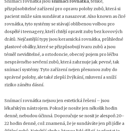
Snímací rovnátka jsou
snímací rovnátka
,
tenké,
přizpůsobitelné zařízení pro opravu polohy zubů, která si
pacient může sám sundávat a nasazovat
. Also known as
čiré
rovnátka
, tyto systémy se stávají oblíbenou volbou pro
dospělé i teenagery, kteří chtějí opravit zuby bez kovových
drátů.
Nejčastější typy jsou
keramická rovnátka
,
průhledné
plastové obálky, které se přizpůsobují tvaru zubů a jsou
téměř neviditelné
, a
ortodoncie
,
obecný pojem pro léčbu
nesprávného sevření zubů, která zahrnuje jak pevné, tak
snímací systémy
. Tyto zařízení nejen přesunou zuby do
správné polohy, ale také zlepší žvýkání, mluvení a sníží
riziko zánětu dásní.
Snímací rovnátka nejsou jen estetická řešení – jsou
lékařským nástrojem. Pokud je nosíte jen několik hodin
denně, nebudou účinná. Doporučuje se nosit je alespoň 20–
22 hodin denně, což znamená, že je sundáváte jen při jídle a