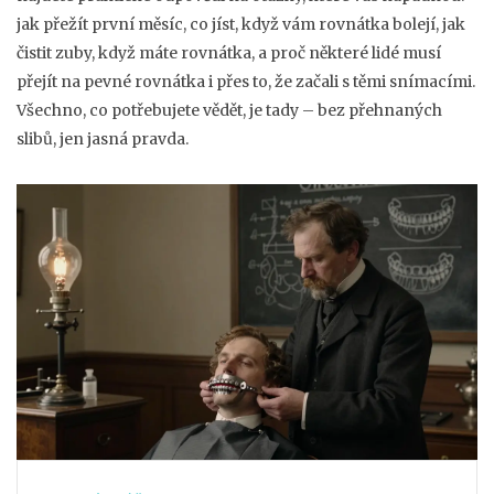
jak přežít první měsíc, co jíst, když vám rovnátka bolejí, jak
čistit zuby, když máte rovnátka, a proč některé lidé musí
přejít na pevné rovnátka i přes to, že začali s těmi snímacími.
Všechno, co potřebujete vědět, je tady – bez přehnaných
slibů, jen jasná pravda.