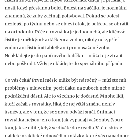
čištění zubů. Největší chyba, kterou lidé dělají, je přestat je
nosit, když přestanou bolet. Bolest na začátku je normální –
znamená, že zuby začínají pohybovat. Pokud se bolest
nezlepší po týdnu nebo se objeví otok, je potřeba se obrátit
na ortodontu. Péče o rovnátka je jednoduchá, ale klíčová:
čistíte je měkkým kartáčkem a vodou, nikdy nekypřící
vodou ani čisticími tabletkami pro nasažené zuby.
Neukládejte je do papírového balíčku – můžete je ztratit
nebo poškodit. Vždy je ukládejte do speciálního případu.
Co vás čeká? První měsíc může být náročný – můžete mít
problémy s mluvením, pocit tlaku na zubech nebo mírné
podráždění dásní. Ale to všechno je dočasné. Mnoho lidí,
kteří začali s rovnátky, říká, že největší změna není v
úsměvu, ale v tom, že se znovu odváží smát. Snímací
rovnátka nejsou jen o tom, jak vypadají vaše zuby. Jsou o
tom, jak se cítíte, když se díváte do zrcadla. V této sbírce
najdete praktické odpovědi na otázky, které vás napadnou: