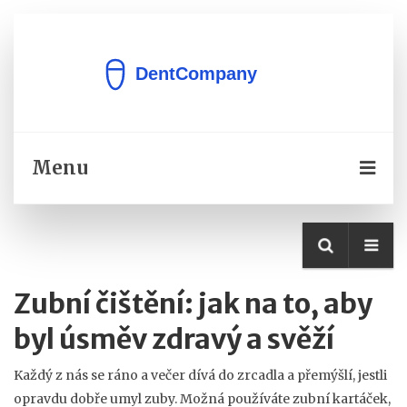
Menu
Zubní čištění: jak na to, aby
byl úsměv zdravý a svěží
Každý z nás se ráno a večer dívá do zrcadla a přemýšlí, jestli
opravdu dobře umyl zuby. Možná používáte zubní kartáček,