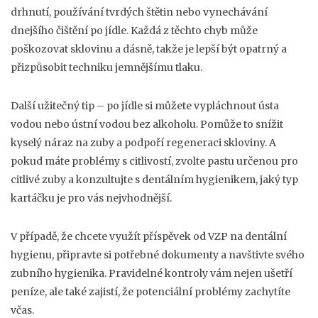
drhnutí, používání tvrdých štětin nebo vynechávání
dnejšího čištění po jídle. Každá z těchto chyb může
poškozovat sklovinu a dásně, takže je lepší být opatrný a
přizpůsobit techniku jemnějšímu tlaku.
Další užitečný tip – po jídle si můžete vypláchnout ústa
vodou nebo ústní vodou bez alkoholu. Pomůže to snížit
kyselý náraz na zuby a podpoří regeneraci skloviny. A
pokud máte problémy s citlivostí, zvolte pastu určenou pro
citlivé zuby a konzultujte s dentálním hygienikem, jaký typ
kartáčku je pro vás nejvhodnější.
V případě, že chcete využít příspěvek od VZP na dentální
hygienu, připravte si potřebné dokumenty a navštivte svého
zubního hygienika. Pravidelné kontroly vám nejen ušetří
peníze, ale také zajistí, že potenciální problémy zachytíte
včas.