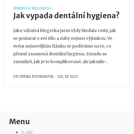
ZDRAVÍ A WELLNESS
Jak vypada dentální hygiena?
Jako vášnivá blogerka jsem vždy hledala cesty, jak
se postarat o své tělo a zuby nejsou výjimkou. Ve
svém nejnovějším článku se podíváme na to, co
přesně znamená dentální hygiena. Zezadu se
zasměješ, jak je to komplikované, ale jakmile
pochopíš správné techniky a nástroje, bude to jako
OD
IRENA DVORAKOVA
LIS, 18 2023
hračka. Prozkoumáme vše od správného čištění
zubů po preventivní péči. Tento článek je plný
užitečných tipů a triků, tak se připravte na zlepšení
vaší ústní hygieny.
Menu
O nás