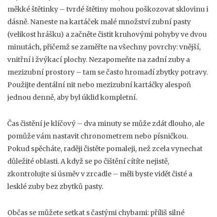
měkké štětinky – tvrdé štětiny mohou poškozovat sklovinu i
dásně. Naneste na kartáček malé množství zubní pasty
(velikost hrášku) a začněte čistit kruhovými pohyby ve dvou
minutách, přičemž se zaměřte na všechny povrchy: vnější,
vnitřní i žvýkací plochy. Nezapomeňte na zadní zuby a
mezizubní prostory – tam se často hromadí zbytky potravy.
Použijte dentální nit nebo mezizubní kartáčky alespoň
jednou denně, aby byl úklid kompletní.
Čas čistění je klíčový – dva minuty se může zdát dlouho, ale
pomůže vám nastavit chronometrem nebo písničkou.
Pokud spěcháte, raději čistěte pomaleji, než zcela vynechat
důležité oblasti. A když se po čištění cítíte nejistě,
zkontrolujte si úsměv v zrcadle – měli byste vidět čisté a
lesklé zuby bez zbytků pasty.
Občas se můžete setkat s častými chybami: příliš silné