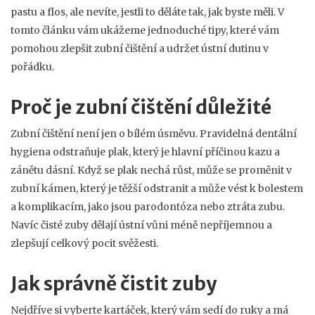
pastu a flos, ale nevíte, jestli to děláte tak, jak byste měli. V
tomto článku vám ukážeme jednoduché tipy, které vám
pomohou zlepšit zubní čištění a udržet ústní dutinu v
pořádku.
Proč je zubní čištění důležité
Zubní čištění není jen o bílém úsměvu. Pravidelná dentální
hygiena odstraňuje plak, který je hlavní příčinou kazu a
zánětu dásní. Když se plak nechá růst, může se proměnit v
zubní kámen, který je těžší odstranit a může vést k bolestem
a komplikacím, jako jsou parodontóza nebo ztráta zubu.
Navíc čisté zuby dělají ústní vůni méně nepříjemnou a
zlepšují celkový pocit svěžesti.
Jak správně čistit zuby
Nejdříve si vyberte kartáček, který vám sedí do ruky a má