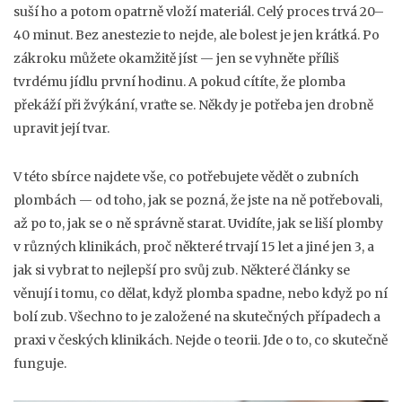
suší ho a potom opatrně vloží materiál. Celý proces trvá 20–
40 minut. Bez anestezie to nejde, ale bolest je jen krátká. Po
zákroku můžete okamžitě jíst — jen se vyhněte příliš
tvrdému jídlu první hodinu. A pokud cítíte, že plomba
překáží při žvýkání, vraťte se. Někdy je potřeba jen drobně
upravit její tvar.
V této sbírce najdete vše, co potřebujete vědět o zubních
plombách — od toho, jak se pozná, že jste na ně potřebovali,
až po to, jak se o ně správně starat. Uvidíte, jak se liší plomby
v různých klinikách, proč některé trvají 15 let a jiné jen 3, a
jak si vybrat to nejlepší pro svůj zub. Některé články se
věnují i tomu, co dělat, když plomba spadne, nebo když po ní
bolí zub. Všechno to je založené na skutečných případech a
praxi v českých klinikách. Nejde o teorii. Jde o to, co skutečně
funguje.