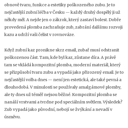
obnově tvaru, funkce a estetiky poškozeného zubu
.
Je to
nejčastější zubní léčba v Česku — každý druhý dospělý ji už
někdy měl. A nejde jen o zákrok, který zastaví bolest. Dobře
provedená plomba zachraňuje zub, zabrání dalšímu rozvoji
kazu a udrží vaši čelist v rovnováze.
Když zubní kaz pronikne skrz email, zubař musí odstranit
poškozenou část. Tam, kde byl kaz, zůstane díra. A právě
tam se vkládá
kompozitní plomba
,
moderní materiál, který
se přizpůsobí tvaru zubu a vypadá jako přirozený email
.
Je to
nejčastější volba dnes — není jen estetická, ale také pevná a
dlouhodobá. V minulosti se používaly amalgámové plomby,
ale ty dnes už téměř nejsou běžné. Kompozitní plomba se
nanáší vrstvami a tvrdne pod speciálním světlem. Výsledek?
Zub vypadá jako původní, nebojí se žvýkání a nevadí v
úsměvu.