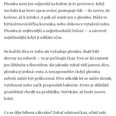
Plomba není jen odpověď na bolest. Je to prevence. Když
necháte kaz beze zpracování, postupuje dál — do nervu, do
kořene, až k infekci. A pak už nejde jen o plombu. Může to
být kořenová léčba, korunka, nebo dokonce vytažení zubu.
Plomba je nejlevnější a nejjednodušší řešení — a zároveň
nejúčinnější, když ji uděláte včas.
Ne každá díra ve zubu ale vyžaduje plombu. Malé bílé
skvrny na zubech — to je počínající kaz. Ten se dá zastavit
jen čištěním a fluoridem. Ale jakmile zubař vidí jasnou díru,
plomba je jediná cesta. A nezapomeňte: i když plomba
nebolí, může být poškozená. Přes několik let se může zlomit,
vytrhnout nebo začít propouštět bakterie. Proto je důležité
pravidelně chodit na prohlídku. Nečekáte, až bude znovu
bolet.
Co se děje během zákroku? Zubař odstraní kaz, očistí zub,