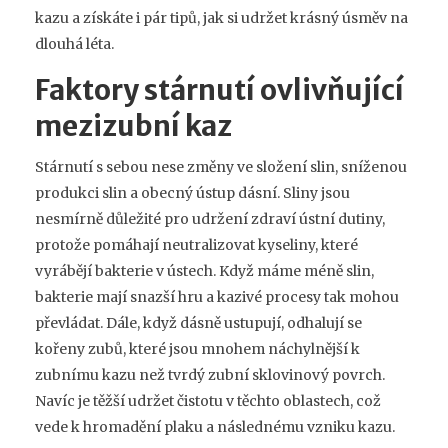
kazu a získáte i pár tipů, jak si udržet krásný úsměv na
dlouhá léta.
Faktory stárnutí ovlivňující
mezizubní kaz
Stárnutí s sebou nese změny ve složení slin, sníženou
produkci slin a obecný ústup dásní. Sliny jsou
nesmírně důležité pro udržení zdraví ústní dutiny,
protože pomáhají neutralizovat kyseliny, které
vyrábějí bakterie v ústech. Když máme méně slin,
bakterie mají snazší hru a kazivé procesy tak mohou
převládat. Dále, když dásně ustupují, odhalují se
kořeny zubů, které jsou mnohem náchylnější k
zubnímu kazu než tvrdý zubní sklovinový povrch.
Navíc je těžší udržet čistotu v těchto oblastech, což
vede k hromadění plaku a následnému vzniku kazu.