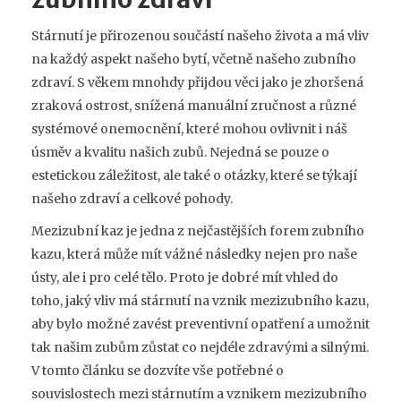
Stárnutí je přirozenou součástí našeho života a má vliv
na každý aspekt našeho bytí, včetně našeho zubního
zdraví. S věkem mnohdy přijdou věci jako je zhoršená
zraková ostrost, snížená manuální zručnost a různé
systémové onemocnění, které mohou ovlivnit i náš
úsměv a kvalitu našich zubů. Nejedná se pouze o
estetickou záležitost, ale také o otázky, které se týkají
našeho zdraví a celkové pohody.
Mezizubní kaz je jedna z nejčastějších forem zubního
kazu, která může mít vážné následky nejen pro naše
ústy, ale i pro celé tělo. Proto je dobré mít vhled do
toho, jaký vliv má stárnutí na vznik mezizubního kazu,
aby bylo možné zavést preventivní opatření a umožnit
tak našim zubům zůstat co nejdéle zdravými a silnými.
V tomto článku se dozvíte vše potřebné o
souvislostech mezi stárnutím a vznikem mezizubního