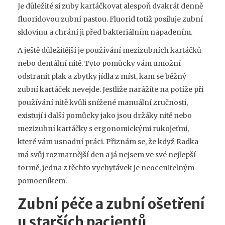
Je důležité si zuby kartáčkovat alespoň dvakrát denně
fluoridovou zubní pastou. Fluorid totiž posiluje zubní
sklovinu a chrání ji před bakteriálním napadením.
A ještě důležitější je používání mezizubních kartáčků
nebo dentální nitě. Tyto pomůcky vám umožní
odstranit plak a zbytky jídla z míst, kam se běžný
zubní kartáček nevejde. Jestliže narážíte na potíže při
používání nitě kvůli snížené manuální zručnosti,
existují i další pomůcky jako jsou držáky nitě nebo
mezizubní kartáčky s ergonomickými rukojeťmi,
které vám usnadní práci. Přiznám se, že když Radka
má svůj rozmarnější den a já nejsem ve své nejlepší
formě, jedna z těchto vychytávek je neocenitelným
pomocníkem.
Zubní péče a zubní ošetření
u starších pacientů