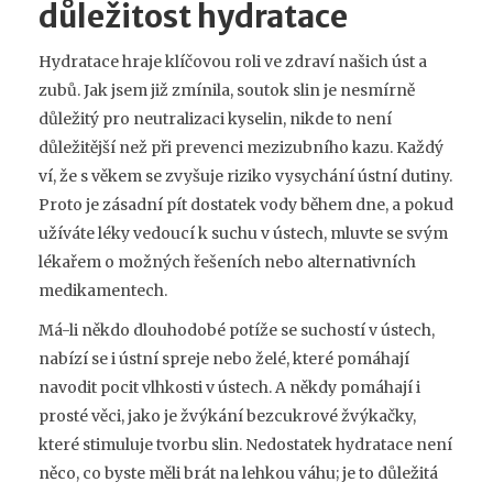
důležitost hydratace
Hydratace hraje klíčovou roli ve zdraví našich úst a
zubů. Jak jsem již zmínila, soutok slin je nesmírně
důležitý pro neutralizaci kyselin, nikde to není
důležitější než při prevenci mezizubního kazu. Každý
ví, že s věkem se zvyšuje riziko vysychání ústní dutiny.
Proto je zásadní pít dostatek vody během dne, a pokud
užíváte léky vedoucí k suchu v ústech, mluvte se svým
lékařem o možných řešeních nebo alternativních
medikamentech.
Má-li někdo dlouhodobé potíže se suchostí v ústech,
nabízí se i ústní spreje nebo želé, které pomáhají
navodit pocit vlhkosti v ústech. A někdy pomáhají i
prosté věci, jako je žvýkání bezcukrové žvýkačky,
které stimuluje tvorbu slin. Nedostatek hydratace není
něco, co byste měli brát na lehkou váhu; je to důležitá