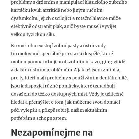
problémy s držením a manipulací klasického zubního
kartáčku kvůli artritidě nebo jiným ručním
dysfunkcím. Jejich oscilující a rotační hlavice může
efektivně odstranit plak, aniž byste museli vyvíjet
velkou fyzickou sílu.
Kromě toho existují zubní pasty a ústní vody
formulované speciálně pro starší dospělé, které
mohou pomoci v boji proti zubnímu kazu, gingivitidě
a dalším ústním problémům. A jak už jsem zmínila,
pro ty, kteří mají problémy s používáním dentální nitě,
jsou k dispozici různé pomůcky, které usnadňují
dosažení do těžko dostupných míst. Vždy je užitečné
hledat a přemýšlet o tom, jak můžeme svou domácí
péči vylepšit a přizpůsobit ji našim aktuálním
potřebám a schopnostem.
Nezapomínejme na