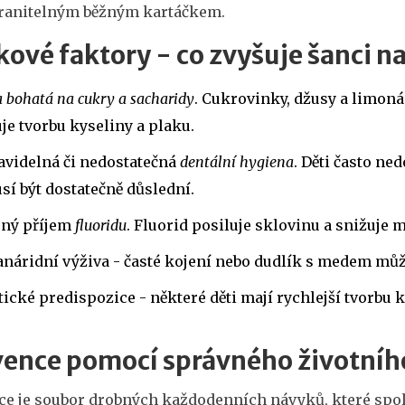
ranitelným běžným kartáčkem.
kové faktory - co zvyšuje šanci 
a bohatá na cukry a sacharidy
. Cukrovinky, džusy a limoná
je tvorbu kyseliny a plaku.
avidelná či nedostatečná
dentální hygiena
. Děti často ne
í být dostatečně důslední.
ený příjem
fluoridu
. Fluorid posiluje sklovinu a snižuje 
náridní výživa - časté kojení nebo dudlík s medem může
ické predispozice - některé děti mají rychlejší tvorbu 
ence pomocí správného životního
ce je soubor drobných každodenních návyků, které spolu