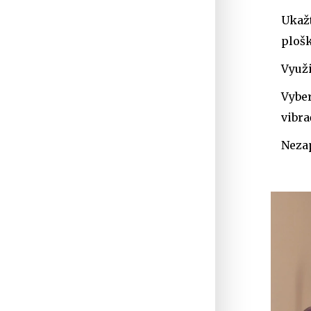
Ukažt
plošk
Využi
Vyber
vibr
Nezap