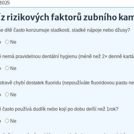
 2025
z rizikových faktorů zubního kam
še dítě často konzumuje sladkosti, sladké nápoje nebo džusy?
o
Ne
tě nemá pravidelnou dentální hygienu (méně než 2× denně kart
o
Ne
 stravě chybí dostatek fluoridu (nepoužíváte fluoridovou pastu n
o
Ne
tě často používá dudlík nebo kojí po dobu delší než 1rok?
o
Ne