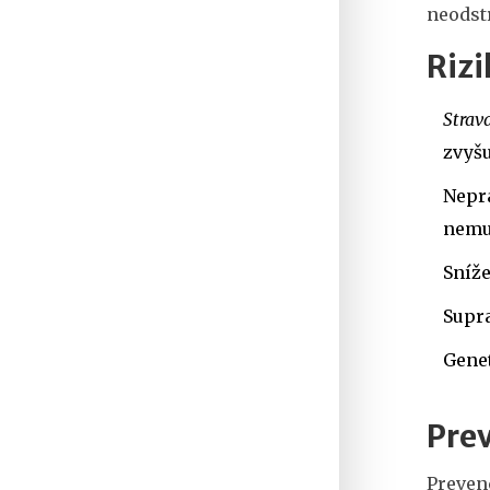
neodst
Rizi
Strav
zvyšu
Nepr
nemus
Sníž
Supra
Genet
Prev
Preven