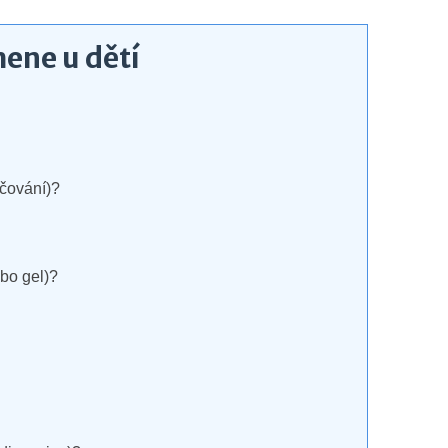
ene u dětí
áčování)?
ebo gel)?