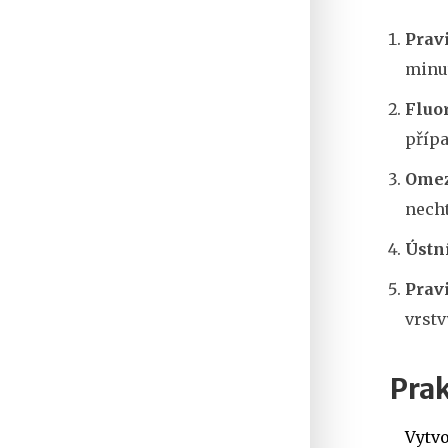
Pravi
minut
Fluo
přípa
Omez
necht
Ústn
Prav
vrstv
Prak
Vytvo