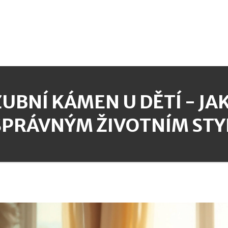
ZUBNÍ KÁMEN U DĚTÍ - JA
SPRÁVNÝM ŽIVOTNÍM ST