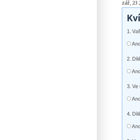
zář, 23
Kví
1. Va
An
2. Dí
An
3. Ve
An
4. Dí
An