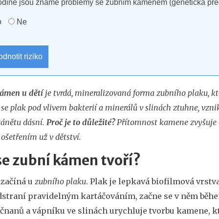
rodině jsou známé problémy se zubním kamenem (genetická pre
o
Ne
dnotit riziko
ámen u dětí
je tvrdá, mineralizovaná forma
zubního plaku
, k
 se plak pod vlivem bakterií a minerálů v slinách ztuhne, vzni
 zánětu dásní.
Proč je to důležité?
Přítomnost kamene zvyšuje r
ošetřením už v dětství.
se zubní kámen tvoří?
 začíná u
zubního plaku
. Plak je lepkavá biofilmová vrstva
dstraní pravidelným kartáčováním, začne se v něm běhe
ečnanů a vápníku ve slinách urychluje tvorbu kamene, k