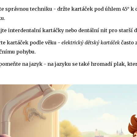
e správnou techniku - držte kartáček pod úhlem 45° k
u.
jte interdentalní kartáčky nebo dentální nit pro starší dět
te kartáček podle věku -
elektrický dětský kartáček
často z
ačnímu pohybu.
omeňte na jazyk - na jazyku se také hromadí plak, kte