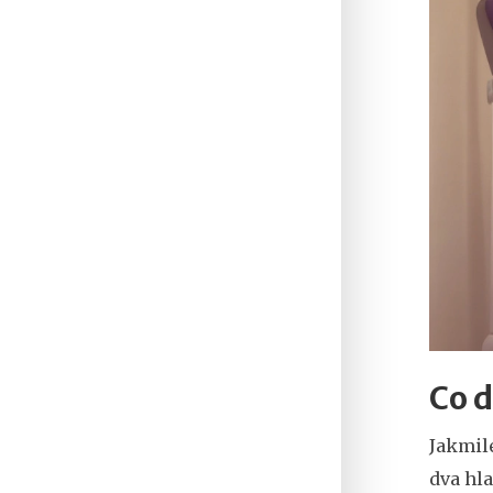
Co d
Jakmile
dva hla