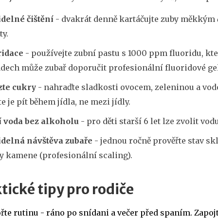
delné čištění
- dvakrát denně kartáčujte zuby měkkým
y.
ridace
- používejte zubní pastu s 1000 ppm fluoridu, kter
dech může zubař doporučit profesionální fluoridové gel
te cukry
- nahraďte sladkosti ovocem, zeleninou a vod
e je pít během jídla, ne mezi jídly.
í voda bez alkoholu
- pro děti starší 6 let lze zvolit vod
idelná návštěva zubaře
- jednou ročně prověřte stav sk
y kamene (profesionální scaling).
tické tipy pro rodiče
řte rutinu - ráno po snídani a večer před spaním. Zapoj