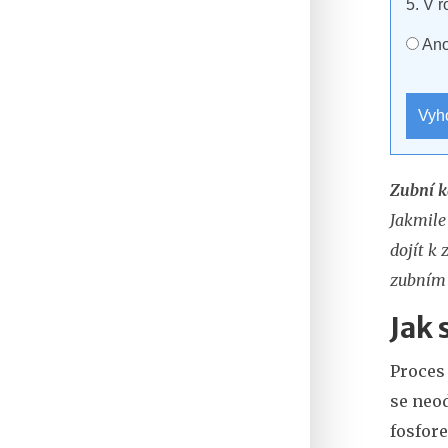
5. V 
An
Vyho
Zubní k
Jakmile
dojít k
zubním 
Jak 
Proces
se neo
fosfor