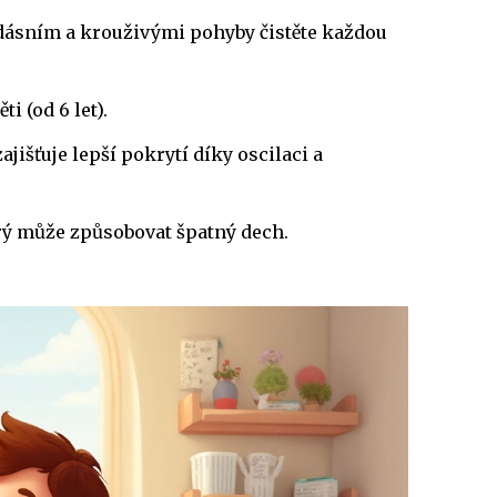
 dásním a krouživými pohyby čistěte každou
i (od 6 let).
ajišťuje lepší pokrytí díky oscilaci a
rý může způsobovat špatný dech.