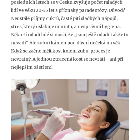
posledních letech se v Česku zvyšuje počet mladých
lidí ve věku 20-35 let s příznaky paradentózy. Důvod?
Neustálé příjmy cukrů, časté pití sladkých nápojů,
stres, který oslabuje imunitu, a nesprávná hygiena.
Někteří mladí lidé si myslí, že „jsou ještě mladí, takže to
nevadí“. Ale zubní kámen pod dásní nečeká na věk.
Když se začne ničit kost kolem zubu, proces je
nevratný. A jednou ztracená kost se nevrátí - ani při
nejlepším ošetření.