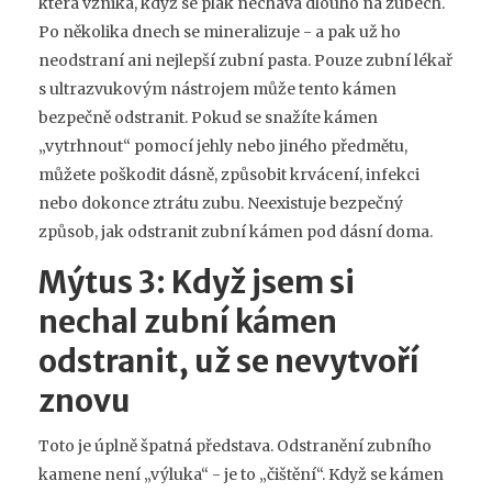
která vzniká, když se plak nechává dlouho na zubech.
Po několika dnech se mineralizuje - a pak už ho
neodstraní ani nejlepší zubní pasta. Pouze zubní lékař
s ultrazvukovým nástrojem může tento kámen
bezpečně odstranit. Pokud se snažíte kámen
„vytrhnout“ pomocí jehly nebo jiného předmětu,
můžete poškodit dásně, způsobit krvácení, infekci
nebo dokonce ztrátu zubu. Neexistuje bezpečný
způsob, jak odstranit zubní kámen pod dásní doma.
Mýtus 3: Když jsem si
nechal zubní kámen
odstranit, už se nevytvoří
znovu
Toto je úplně špatná představa. Odstranění zubního
kamene není „výluka“ - je to „čištění“. Když se kámen