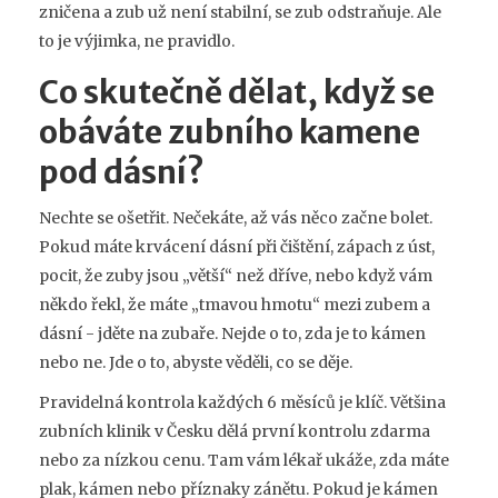
zničena a zub už není stabilní, se zub odstraňuje. Ale
to je výjimka, ne pravidlo.
Co skutečně dělat, když se
obáváte zubního kamene
pod dásní?
Nechte se ošetřit. Nečekáte, až vás něco začne bolet.
Pokud máte krvácení dásní při čištění, zápach z úst,
pocit, že zuby jsou „větší“ než dříve, nebo když vám
někdo řekl, že máte „tmavou hmotu“ mezi zubem a
dásní - jděte na zubaře. Nejde o to, zda je to kámen
nebo ne. Jde o to, abyste věděli, co se děje.
Pravidelná kontrola každých 6 měsíců je klíč. Většina
zubních klinik v Česku dělá první kontrolu zdarma
nebo za nízkou cenu. Tam vám lékař ukáže, zda máte
plak, kámen nebo příznaky zánětu. Pokud je kámen