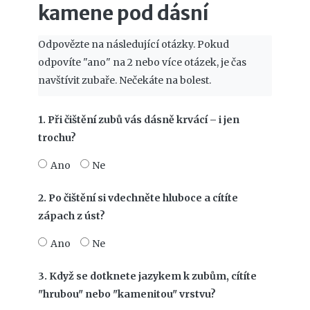
kamene pod dásní
Odpovězte na následující otázky. Pokud
odpovíte "ano" na 2 nebo více otázek, je čas
navštívit zubaře. Nečekáte na bolest.
1. Při čištění zubů vás dásně krvácí – i jen
trochu?
Ano
Ne
2. Po čištění si vdechněte hluboce a cítíte
zápach z úst?
Ano
Ne
3. Když se dotknete jazykem k zubům, cítíte
"hrubou" nebo "kamenitou" vrstvu?