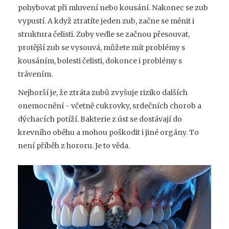
pohybovat při mluvení nebo kousání. Nakonec se zub
vypustí. A když ztratíte jeden zub, začne se měnit i
struktura čelisti. Zuby vedle se začnou přesouvat,
protější zub se vysouvá, můžete mít problémy s
kousáním, bolesti čelisti, dokonce i problémy s
trávením.
Nejhorší je, že ztráta zubů zvyšuje riziko dalších
onemocnění - včetně cukrovky, srdečních chorob a
dýchacích potíží. Bakterie z úst se dostávají do
krevního oběhu a mohou poškodit i jiné orgány. To
není příběh z hororu. Je to věda.