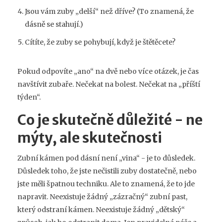
Jsou vám zuby „delší“ než dříve? (To znamená, že
dásně se stahují.)
Cítíte, že zuby se pohybují, když je štětěcete?
Pokud odpovíte „ano“ na dvě nebo více otázek, je čas
navštívit zubaře. Nečekat na bolest. Nečekat na „příští
týden“.
Co je skutečně důležité - ne
mýty, ale skutečnosti
Zubní kámen pod dásní není „vina“ - je to důsledek.
Důsledek toho, že jste nečistili zuby dostatečně, nebo
jste měli špatnou techniku. Ale to znamená, že to jde
napravit. Neexistuje žádný „zázračný“ zubní past,
který odstraní kámen. Neexistuje žádný „dětský“