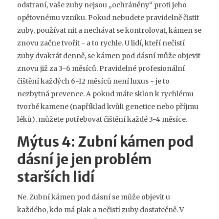
odstraní, vaše zuby nejsou „ochráněny“ proti jeho
opětovnému vzniku. Pokud nebudete pravidelně čistit
zuby, používat nit a nechávat se kontrolovat, kámen se
znovu začne tvořit - a to rychle. U lidí, kteří nečistí
zuby dvakrát denně, se kámen pod dásní může objevit
znovu již za 3-6 měsíců. Pravidelné profesionální
čištění každých 6-12 měsíců není luxus - je to
nezbytná prevence. A pokud máte sklon k rychlému
tvorbě kamene (například kvůli genetice nebo příjmu
léků), můžete potřebovat čištění každé 3-4 měsíce.
Mýtus 4: Zubní kámen pod
dásní je jen problém
starších lidí
Ne. Zubní kámen pod dásní se může objevit u
každého, kdo má plak a nečistí zuby dostatečně. V