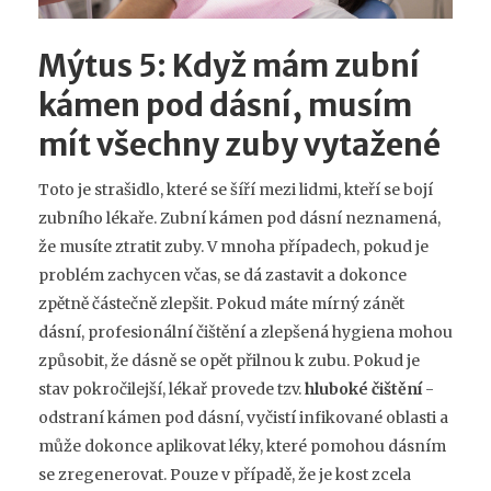
Mýtus 5: Když mám zubní
kámen pod dásní, musím
mít všechny zuby vytažené
Toto je strašidlo, které se šíří mezi lidmi, kteří se bojí
zubního lékaře. Zubní kámen pod dásní neznamená,
že musíte ztratit zuby. V mnoha případech, pokud je
problém zachycen včas, se dá zastavit a dokonce
zpětně částečně zlepšit. Pokud máte mírný zánět
dásní, profesionální čištění a zlepšená hygiena mohou
způsobit, že dásně se opět přilnou k zubu. Pokud je
stav pokročilejší, lékař provede tzv.
hluboké čištění
-
odstraní kámen pod dásní, vyčistí infikované oblasti a
může dokonce aplikovat léky, které pomohou dásním
se zregenerovat. Pouze v případě, že je kost zcela