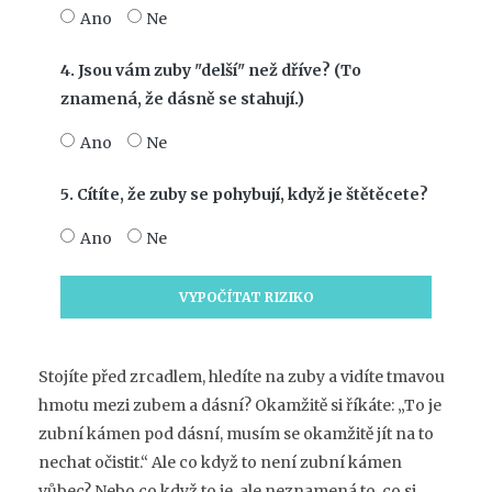
Ano
Ne
4. Jsou vám zuby "delší" než dříve? (To
znamená, že dásně se stahují.)
Ano
Ne
5. Cítíte, že zuby se pohybují, když je štětěcete?
Ano
Ne
VYPOČÍTAT RIZIKO
Stojíte před zrcadlem, hledíte na zuby a vidíte tmavou
hmotu mezi zubem a dásní? Okamžitě si říkáte: „To je
zubní kámen pod dásní, musím se okamžitě jít na to
nechat očistit.“ Ale co když to není zubní kámen
vůbec? Nebo co když to je, ale neznamená to, co si