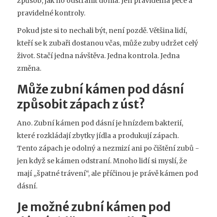
způsob, jak ho odstranit doma. Jen pravidelná péče a
pravidelné kontroly.
Pokud jste si to nechali být, není pozdě. Většina lidí,
kteří se k zubaři dostanou včas, může zuby udržet celý
život. Stačí jedna návštěva. Jedna kontrola. Jedna
změna.
Může zubní kámen pod dásní
způsobit zápach z úst?
Ano. Zubní kámen pod dásní je hnízdem bakterií,
které rozkládají zbytky jídla a produkují zápach.
Tento zápach je odolný a nezmizí ani po čištění zubů -
jen když se kámen odstraní. Mnoho lidí si myslí, že
mají „špatné trávení“, ale příčinou je právě kámen pod
dásní.
Je možné zubní kámen pod