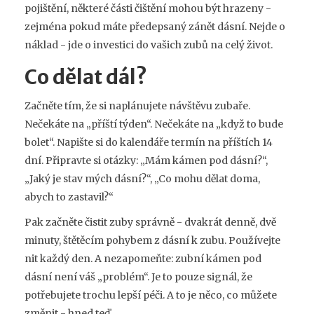
pojištění, některé části čištění mohou být hrazeny -
zejména pokud máte předepsaný zánět dásní. Nejde o
náklad - jde o investici do vašich zubů na celý život.
Co dělat dál?
Začněte tím, že si naplánujete návštěvu zubaře.
Nečekáte na „příští týden“. Nečekáte na „když to bude
bolet“. Napište si do kalendáře termín na příštích 14
dní. Připravte si otázky: „Mám kámen pod dásní?“,
„Jaký je stav mých dásní?“, „Co mohu dělat doma,
abych to zastavil?“
Pak začněte čistit zuby správně - dvakrát denně, dvě
minuty, štětěcím pohybem z dásní k zubu. Používejte
nit každý den. A nezapomeňte: zubní kámen pod
dásní není váš „problém“. Je to pouze signál, že
potřebujete trochu lepší péči. A to je něco, co můžete
změnit - hned teď.