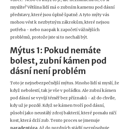
myslíte? Většina lidí má o zubním kamenu pod dásní
představy, které jsou úplně špatně. A tyto mýty vás
mohou vést k nezbytným zákrokům, které nejsou
potřeba - nebo naopak k započetí vážnějších
problémů, protože jste si to nechali být.
Mýtus 1: Pokud nemáte
bolest, zubní kámen pod
dásní není problém
Toto je nejnebezpečnější mýtus. Mnoho lidí si myslí, že
když nebolestí, tak je vše v pořádku. Ale zubní kámen
pod dásní se vyvíjí téměř bez příznaků - až do chvíle,
kdy už je pozdě. Když se kámen tvoří pod dásní,
působí jako neustálý zdroj bakterií, které pomalu ničí
kost, která drží zub. Tento proces se jmenuje
paradentóza
. Až do pozdních stádií nezpůsobuje