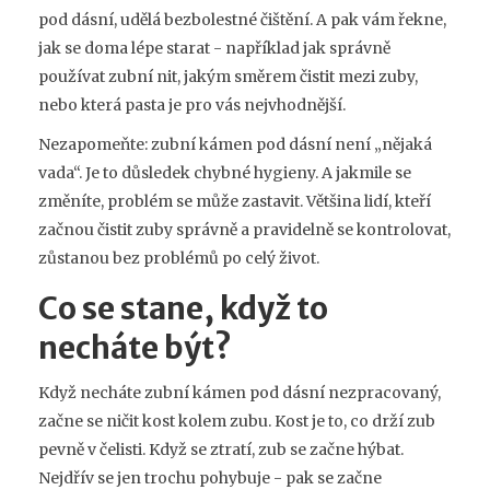
pod dásní, udělá bezbolestné čištění. A pak vám řekne,
jak se doma lépe starat - například jak správně
používat zubní nit, jakým směrem čistit mezi zuby,
nebo která pasta je pro vás nejvhodnější.
Nezapomeňte: zubní kámen pod dásní není „nějaká
vada“. Je to důsledek chybné hygieny. A jakmile se
změníte, problém se může zastavit. Většina lidí, kteří
začnou čistit zuby správně a pravidelně se kontrolovat,
zůstanou bez problémů po celý život.
Co se stane, když to
necháte být?
Když necháte zubní kámen pod dásní nezpracovaný,
začne se ničit kost kolem zubu. Kost je to, co drží zub
pevně v čelisti. Když se ztratí, zub se začne hýbat.
Nejdřív se jen trochu pohybuje - pak se začne