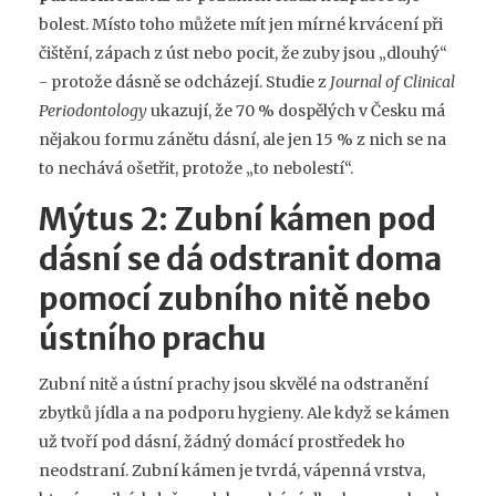
bolest. Místo toho můžete mít jen mírné krvácení při
čištění, zápach z úst nebo pocit, že zuby jsou „dlouhý“
- protože dásně se odcházejí. Studie z
Journal of Clinical
Periodontology
ukazují, že 70 % dospělých v Česku má
nějakou formu zánětu dásní, ale jen 15 % z nich se na
to nechává ošetřit, protože „to nebolestí“.
Mýtus 2: Zubní kámen pod
dásní se dá odstranit doma
pomocí zubního nitě nebo
ústního prachu
Zubní nitě a ústní prachy jsou skvělé na odstranění
zbytků jídla a na podporu hygieny. Ale když se kámen
už tvoří pod dásní, žádný domácí prostředek ho
neodstraní. Zubní kámen je tvrdá, vápenná vrstva,