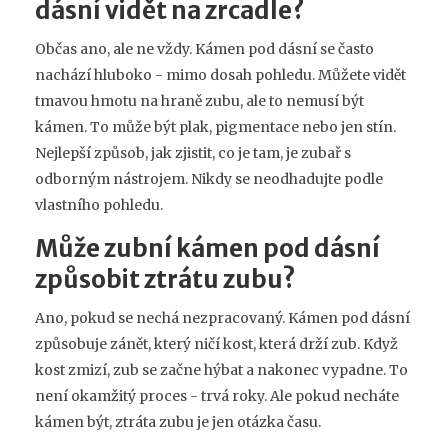
dásní vidět na zrcadle?
Občas ano, ale ne vždy. Kámen pod dásní se často
nachází hluboko - mimo dosah pohledu. Můžete vidět
tmavou hmotu na hraně zubu, ale to nemusí být
kámen. To může být plak, pigmentace nebo jen stín.
Nejlepší způsob, jak zjistit, co je tam, je zubař s
odborným nástrojem. Nikdy se neodhadujte podle
vlastního pohledu.
Může zubní kámen pod dásní
způsobit ztrátu zubu?
Ano, pokud se nechá nezpracovaný. Kámen pod dásní
způsobuje zánět, který ničí kost, která drží zub. Když
kost zmizí, zub se začne hýbat a nakonec vypadne. To
není okamžitý proces - trvá roky. Ale pokud necháte
kámen být, ztráta zubu je jen otázka času.