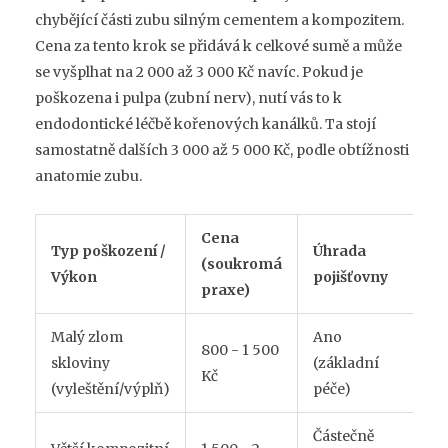
chybějící části zubu silným cementem a kompozitem.
Cena za tento krok se přidává k celkové sumě a může
se vyšplhat na 2 000 až 3 000 Kč navíc. Pokud je
poškozena i pulpa (zubní nerv), nutí vás to k
endodontické léčbě kořenových kanálků. Ta stojí
samostatně dalších 3 000 až 5 000 Kč, podle obtížnosti
anatomie zubu.
Cena
Typ poškození /
Úhrada
(soukromá
Výkon
pojišťovny
praxe)
Malý zlom
Ano
800 - 1 500
skloviny
(základní
Kč
(vyleštění/výplň)
péče)
Částečně