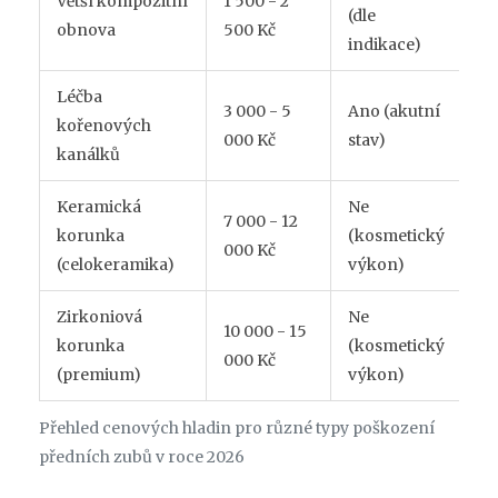
Větší kompozitní
1 500 - 2
(dle
obnova
500 Kč
indikace)
Léčba
3 000 - 5
Ano (akutní
kořenových
000 Kč
stav)
kanálků
Keramická
Ne
7 000 - 12
korunka
(kosmetický
000 Kč
(celokeramika)
výkon)
Zirkoniová
Ne
10 000 - 15
korunka
(kosmetický
000 Kč
(premium)
výkon)
Přehled cenových hladin pro různé typy poškození
předních zubů v roce 2026