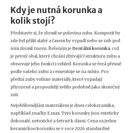
Kdy je nutná korunka a
kolik stojí?
Představte si, že zlomil se polovina zubu. Kompozit by
zde byl příliš slabý a časem by vypadl nebo se zub pod
ním zlomil znovu. Řešením je
Dentální korunka
, což
je
pevný obal, který chrání zbývající strukturu zubu a
obnovuje jeho funkci i vzhled
. Korunka se řezá přesně
podle vašeho zubu a cementuje se na místo. Pro
přední zuby volíme materiály, které vypadají
přirozeně a propouštějí světlo podobně jako skutečný
zub.
Nejoblíbenějším materiálem je dnes celokeramika,
například značky E.max. Tyto korunky jsou esteticky
dokonalé, netoxické a šetrné k dásni. Cena za jednu
keramickou korunku se v roce 2026 standardně