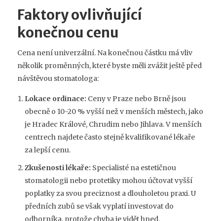
Faktory ovlivňující
konečnou cenu
Cena není univerzální. Na konečnou částku má vliv
několik proměnných, které byste měli zvážit ještě před
návštěvou stomatologa:
Lokace ordinace:
Ceny v Praze nebo Brně jsou
obecně o 10-20 % vyšší než v menších městech, jako
je Hradec Králové, Chrudim nebo Jihlava. V menších
centrech najdete často stejně kvalifikované lékaře
za lepší cenu.
Zkušenosti lékaře:
Specialisté na estetičnou
stomatologii nebo protetiky mohou účtovat vyšší
poplatky za svou preciznost a dlouholetou praxi. U
předních zubů se však vyplatí investovat do
odborníka, protože chyba je vidět hned.