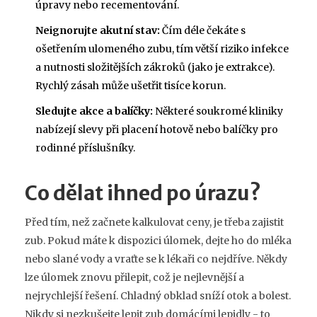
úpravy nebo recementování.
Neignorujte akutní stav:
Čím déle čekáte s
ošetřením ulomeného zubu, tím větší riziko infekce
a nutnosti složitějších zákroků (jako je extrakce).
Rychlý zásah může ušetřit tisíce korun.
Sledujte akce a balíčky:
Některé soukromé kliniky
nabízejí slevy při placení hotově nebo balíčky pro
rodinné příslušníky.
Co dělat ihned po úrazu?
Před tím, než začnete kalkulovat ceny, je třeba zajistit
zub. Pokud máte k dispozici úlomek, dejte ho do mléka
nebo slané vody a vraťte se k lékaři co nejdříve. Někdy
lze úlomek znovu přilepit, což je nejlevnější a
nejrychlejší řešení. Chladný obklad sníží otok a bolest.
Nikdy si nezkušejte lepit zub domácími lepidly - to