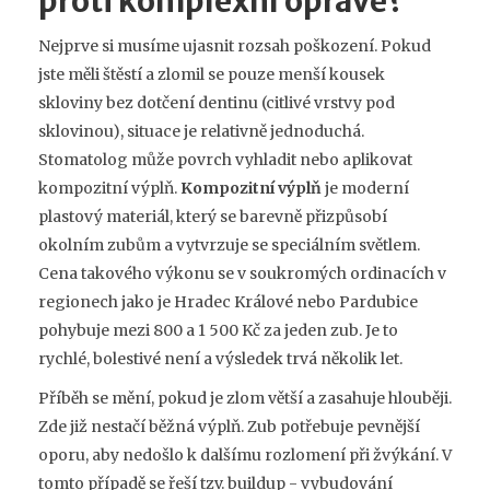
proti komplexní opravě?
Nejprve si musíme ujasnit rozsah poškození. Pokud
jste měli štěstí a zlomil se pouze menší kousek
skloviny bez dotčení dentinu (citlivé vrstvy pod
sklovinou), situace je relativně jednoduchá.
Stomatolog může povrch vyhladit nebo aplikovat
kompozitní výplň.
Kompozitní výplň
je
moderní
plastový materiál, který se barevně přizpůsobí
okolním zubům a vytvrzuje se speciálním světlem
.
Cena takového výkonu se v soukromých ordinacích v
regionech jako je Hradec Králové nebo Pardubice
pohybuje mezi 800 a 1 500 Kč za jeden zub. Je to
rychlé, bolestivé není a výsledek trvá několik let.
Příběh se mění, pokud je zlom větší a zasahuje hlouběji.
Zde již nestačí běžná výplň. Zub potřebuje pevnější
oporu, aby nedošlo k dalšímu rozlomení při žvýkání. V
tomto případě se řeší tzv. buildup - vybudování