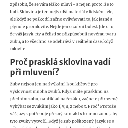
způsobit, že se vám těžko mluví - a nejen proto, že to
bolí. Sklovina je ten nejtvrdší materiál v lidském těle,
ale když se poškodí, začne ovlivňovat i to, jak jasně a
plynule promluvíte. Nejde jen o zubní bolest. Jde o to,
že váš jazyk, rty a čelisti se přizpůsobují novému tvaru
zubu, a to všechno se odehrává v reálném čase, když
mluvíte.
Proč prasklá sklovina vadí
při mluvení?
Zuby nejsou jen na žvýkání. Jsou klíčové pro
výslovnost mnoha zvuků. Když máte prasklinu na
předním zubu, například na řezáku, začnete přirozeně
vyhýbat se zvukům jako
f
,
v
,
s
,
z
nebo
t
. Proč? Protože
váš jazyk potřebuje přesný kontakt s hranou zubu, aby
tyto zvuky vytvořil. Když je zub poškozený, jazyk se o