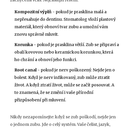
zachycena včas. Nejčastější řešení:
Kompozitní výplň
- pokud je prasklina malá a
nepřesahuje do dentinu. Stomatolog vloží plastový
materiál, který obnoví tvar zubu a umožní vám
znovu správně mluvit.
Korunka
- pokud je prasklina větší. Zub se připraví a
obalí kovovou nebo keramickou korunkou, která
ho chrání a obnoví jeho funkci.
Root canal
- pokud je nerv poškozený. Nejde jen o
bolest. Když je nerv infikovaný, zub může ztratit
život. A když ztratí život, může se začít posouvat. A
to znamená, že se změní i vaše přírodní
přizpůsobení při mluvení.
Nikdy nezapomínejte: když se zub poškodí, nejde jen
o jednom zubu. Jde o celý systém. Vaše čelist, jazyk,