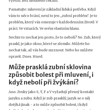
výřezu. Bez dlouhého čekání.
Pamatujte: mluvení je základní lidská potřeba. Když
vám to něco brání, není to jen „zubní problém“. Je to
problém, který vás omezuje v každodenním životě. V
práci. Ve vztazích. Ve svém vlastním hlasu.
Nechte to nechat jen proto, že to nebolí? Ne. Zub, který
praskl, je jako okno, které se zlomilo. Můžete ho
nechat tak, až vás bude mrznout. Nebo ho můžete
opravit. Dnes. Hned.
Může prasklá zubní sklovina
způsobit bolest při mluvení, i
když nebolí při žvýkání?
Ano. Zvuky jako S, T, F a V vyžadují přesný kontakt
jazyku a zubu. Když je zub prasklý, jazyk se o něj
dotýká jinak - a to může způsobit bolest, i když