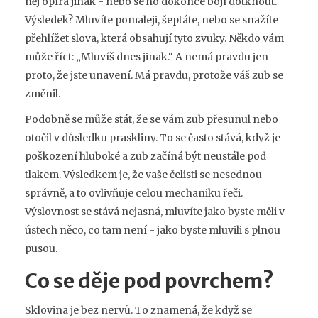
něj opírá jinak - nebo se ho dokonce bojí dotknout.
Výsledek? Mluvíte pomaleji, šeptáte, nebo se snažíte
přehlížet slova, která obsahují tyto zvuky. Někdo vám
může říct: „Mluvíš dnes jinak.“ A nemá pravdu jen
proto, že jste unavení. Má pravdu, protože váš zub se
změnil.
Podobně se může stát, že se vám zub přesunul nebo
otočil v důsledku praskliny. To se často stává, když je
poškození hluboké a zub začíná být neustále pod
tlakem. Výsledkem je, že vaše čelisti se nesednou
správně, a to ovlivňuje celou mechaniku řeči.
Výslovnost se stává nejasná, mluvíte jako byste měli v
ústech něco, co tam není - jako byste mluvili s plnou
pusou.
Co se děje pod povrchem?
Sklovina je bez nervů. To znamená, že když se