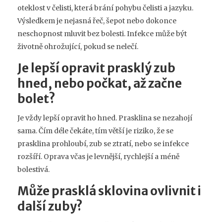
oteklost v čelisti, která brání pohybu čelisti a jazyku.
Výsledkem je nejasná řeč, šepot nebo dokonce
neschopnost mluvit bez bolesti. Infekce může být
životně ohrožující, pokud se nelečí.
Je lepší opravit prasklý zub
hned, nebo počkat, až začne
bolet?
Je vždy lepší opravit ho hned. Prasklina se nezahojí
sama. Čím déle čekáte, tím větší je riziko, že se
prasklina prohloubí, zub se ztratí, nebo se infekce
rozšíří. Oprava včas je levnější, rychlejší a méně
bolestivá.
Může prasklá sklovina ovlivnit i
další zuby?