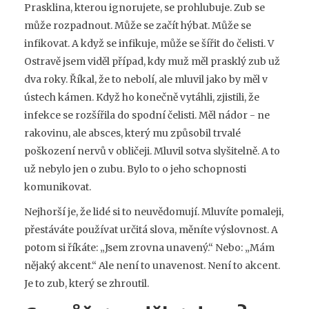
Prasklina, kterou ignorujete, se prohlubuje. Zub se
může rozpadnout. Může se začít hýbat. Může se
infikovat. A když se infikuje, může se šířit do čelisti. V
Ostravě jsem viděl případ, kdy muž měl prasklý zub už
dva roky. Říkal, že to nebolí, ale mluvil jako by měl v
ústech kámen. Když ho konečně vytáhli, zjistili, že
infekce se rozšířila do spodní čelisti. Měl nádor - ne
rakovinu, ale absces, který mu způsobil trvalé
poškození nervů v obličeji. Mluvil sotva slyšitelně. A to
už nebylo jen o zubu. Bylo to o jeho schopnosti
komunikovat.
Nejhorší je, že lidé si to neuvědomují. Mluvíte pomaleji,
přestáváte používat určitá slova, měníte výslovnost. A
potom si říkáte: „Jsem zrovna unavený.“ Nebo: „Mám
nějaký akcent.“ Ale není to unavenost. Není to akcent.
Je to zub, který se zhroutil.