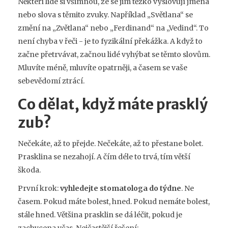
Někteří lidé si všimnou, že se jim těžko vyslovují jména
nebo slova s těmito zvuky. Například „Světlana“ se
změní na „Zvětlana“ nebo „Ferdinand“ na „Vedind“. To
není chyba v řeči - je to fyzikální překážka. A když to
začne přetrvávat, začnou lidé vyhýbat se těmto slovům.
Mluvíte méně, mluvíte opatrněji, a časem se vaše
sebevědomí ztrácí.
Co dělat, když máte prasklý
zub?
Nečekáte, až to přejde. Nečekáte, až to přestane bolet.
Prasklina se nezahojí. A čím déle to trvá, tím větší
škoda.
První krok:
vyhledejte stomatologa do týdne
. Ne
časem. Pokud máte bolest, hned. Pokud nemáte bolest,
stále hned. Většina prasklin se dá léčit, pokud je