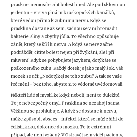
praskne, nemusíte cítit bolest hned. Ale pod sklovinou
je dentin - vrstva plná mikroskopických kanálků,
které vedou přímo k zubnímu nervu. Když se
prasklina dostane až sem, začnou se v ní hromadit
bakterie, sliny a zbytky jídla. To všechno způsobuje
zánět, který se šíří k nervu. A když se nerv začne
podráždět, cítíte bolest nejen při žvýkání, ale i při
mluvení. Když se pohybujete jazykem, dotýkáte se
poškozeného zubu. Každý dotek je jako malý šok. Váš
mozek se učí: „Nedotýkej se toho zubu.“ A tak se vaše
řeč mění - bez toho, abyste si to vědomě uvědomovali.
Někteří lidé si myslí, že když nebolí, není to důležité.
To je nebezpečný omyl. Prasklina se nezahojí sama.
Většinou se prohlubuje. A když se dostane k nervu,
může způsobit absces - infekci, která se může šířit do
čelisti, krku, dokonce do mozku. To je extrémní
případ, ale není vzácný. V Ostravě jsem viděl pacienty,