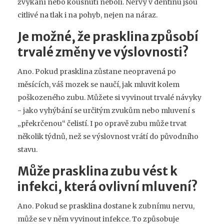
žvýkání nebo kousnutí nebolí. Nervy v dentinu jsou
citlivé na tlak i na pohyb, nejen na náraz.
Je možné, že prasklina způsobí
trvalé změny ve výslovnosti?
Ano. Pokud prasklina zůstane neopravená po
měsících, váš mozek se naučí, jak mluvit kolem
poškozeného zubu. Můžete si vyvinout trvalé návyky
- jako vyhýbání se určitým zvukům nebo mluvení s
„překrčenou“ čelistí. I po opravě zubu může trvat
několik týdnů, než se výslovnost vrátí do původního
stavu.
Může prasklina zubu vést k
infekci, která ovlivní mluvení?
Ano. Pokud se prasklina dostane k zubnímu nervu,
může se v něm vyvinout infekce. To způsobuje