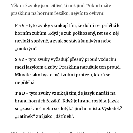
Některé zvuky jsou citlivější než jiné. Pokud máte
prasklinu na horním řezáku, nejvíc to ovlivní:
F
a
V
- tyto zvuky vznikají tím, že dolní ret přiléhá k
horním zubům. Když je zub poškozený, ret se o něj
nevloží správně, a zvuk se stává šumivým nebo
„mokrým“.
S
a
Z
- tyto zvuky vyžadují přesný proud vzduchu
mezi jazykem a zuby. Prasklina narušuje ten proud.
Mluvíte jako byste měli zubní protézu, která se
nepřiléhá.
T
a
D
- tyto zvuky vznikají tím, že jazyk naráží na
hranu horních řezáků. Když je hrana rozbita, jazyk
se „zasekne“ nebo se dotýká jiného místa. Výsledek?
„Tatínek“ zní jako „dátínek“.