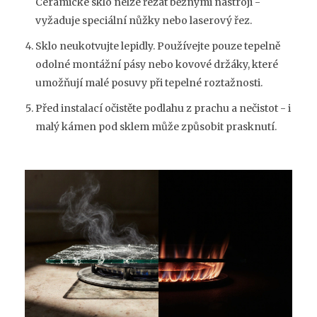
Ceramické sklo nelze řezat běžnými nástroji -
vyžaduje speciální nůžky nebo laserový řez.
Sklo neukotvujte lepidly. Používejte pouze tepelně
odolné montážní pásy nebo kovové držáky, které
umožňují malé posuvy při tepelné roztažnosti.
Před instalací očistěte podlahu z prachu a nečistot - i
malý kámen pod sklem může způsobit prasknutí.