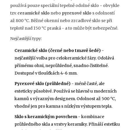
používá pouze speciální tepelně odolné sklo - obvykle
tzv.
ceramické sklo
nebo
pyrexové sklo
s odolností
až 800 °C. Běžné okenní nebo zrcadlové sklo se při
teplotě nad 150 °C praská - a to může být nebezpečné.
Nejčastější typy:
Ceramické sklo (černé nebo tmavě šedé)
-
nejčastější volba pro celokeramické fázy. Odolává
přímému ohni, neprůhledné, snadno čistitelné.
Dostupné v tloušťkách 4-6 mm.
Pyrexové sklo (průhledné)
- méně časté, ale
esteticky působivé. Používá se hlavně u moderních
kamnů s výrazným designem. Odolnost až 500 °C,
vhodné jen pro kamna s nízkým výstupem tepla.
Sklo s keramickým povrchem
- kombinace
průhledného skla a vrstvy keramiky. Přináší estetiku