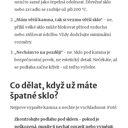
není to samé jako tepelná odolnost. Dřevěné sklo
nebo zrcadlo se rozbije už při 200 °C.
„Mám větší kamna, tak si vezmu větší sklo“
- ne,
příliš velké sklo může blokovat přívod vzduchu
nebo ztěžovat údržbu. Vždy dodržujte minimální
rozměry.
„Nechám to na později“
- ne. Sklo pod kamna je
bezpečnostní prvek, ne estetický detail. Nečekáte, až
se podlaha začne křivit - už teď to vyřešte.
Co dělat, když už máte
špatné sklo?
Nejprve vypněte kamna a nechte je vychladnout. Poté:
Zkontrolujte podlahu pod sklem - pokud je
poškozená, musíte ji nechat opravit nebo vyměnit.