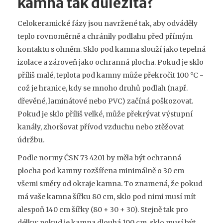
kamna tak důležitá?
Celokeramické fázy jsou navržené tak, aby odváděly
teplo rovnoměrně a chránily podlahu před přímým
kontaktu s ohněm. Sklo pod kamna slouží jako tepelná
izolace a zároveň jako ochranná plocha. Pokud je sklo
příliš malé, teplota pod kamny může překročit 100 °C -
což je hranice, kdy se mnoho druhů podlah (např.
dřevěné, laminátové nebo PVC) začíná poškozovat.
Pokud je sklo příliš velké, může překrývat výstupní
kanály, zhoršovat přívod vzduchu nebo ztěžovat
údržbu.
Podle normy ČSN 73 4201 by měla být ochranná
plocha pod kamny rozšířena minimálně o 30 cm
všemi směry od okraje kamna. To znamená, že pokud
má vaše kamna šířku 80 cm, sklo pod nimi musí mít
alespoň 140 cm šířky (80 + 30 + 30). Stejně tak pro
délku: pokud je kamna dlouhá 100 cm, sklo musí být