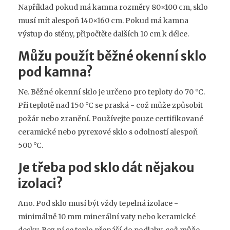
Například pokud má kamna rozměry 80×100 cm, sklo
musí mít alespoň 140×160 cm. Pokud má kamna
výstup do stěny, připočtěte dalších 10 cm k délce.
Můžu použít běžné okenní sklo
pod kamna?
Ne. Běžné okenní sklo je určeno pro teploty do 70 °C.
Při teplotě nad 150 °C se praská - což může způsobit
požár nebo zranění. Používejte pouze certifikované
ceramické nebo pyrexové sklo s odolností alespoň
500 °C.
Je třeba pod sklo dát nějakou
izolaci?
Ano. Pod sklo musí být vždy tepelná izolace -
minimálně 10 mm minerální vaty nebo keramické
desky. Bez ní se teplo přenáší do podlahy, což může