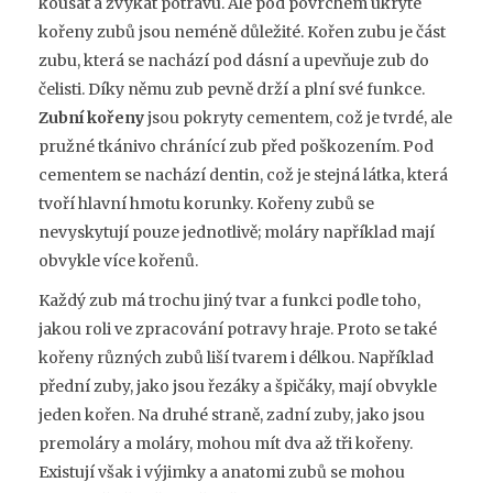
kousat a žvýkat potravu. Ale pod povrchem ukryté
kořeny zubů jsou neméně důležité. Kořen zubu je část
zubu, která se nachází pod dásní a upevňuje zub do
čelisti. Díky němu zub pevně drží a plní své funkce.
Zubní kořeny
jsou pokryty cementem, což je tvrdé, ale
pružné tkánivo chránící zub před poškozením. Pod
cementem se nachází dentin, což je stejná látka, která
tvoří hlavní hmotu korunky. Kořeny zubů se
nevyskytují pouze jednotlivě; moláry například mají
obvykle více kořenů.
Každý zub má trochu jiný tvar a funkci podle toho,
jakou roli ve zpracování potravy hraje. Proto se také
kořeny různých zubů liší tvarem i délkou. Například
přední zuby, jako jsou řezáky a špičáky, mají obvykle
jeden kořen. Na druhé straně, zadní zuby, jako jsou
premoláry a moláry, mohou mít dva až tři kořeny.
Existují však i výjimky a anatomi zubů se mohou