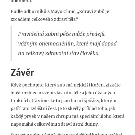
odlomení.
Podle odborníků z Mayo Clinic, „Zdraví zubů je
zrcadlem celkového zdraví těla.“
Pravidelná zubní péče může předejít
vážným onemocněním, které mají dopad
na celkový zdravotní stav člověka.
Závěr
Když pochopíte, který zub má nejdelší kořen, získáte
lepší rozhled o svém vlastním těle a jeho úžasných
funkcích. Už víme, že to jsou horní špičáky, kterým
patří tato zvláštní čest. Je to skvělý příklad toho, jak
každý prvek v našem chrupu má speciální úlohu, která
napomáhá celkovému zdraví ústní dutiny.
Starost o zuby, včetně těch s nejdelšími kořeny, začíná