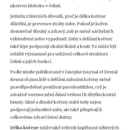
ukotven hluboko v čelisti.
Jedním z hlavních důvodů, proč je délka kořene
důležitá, je prevence ztráty zubu. Pokud je kořen
dostatečně dlouhý a zdravý, zub je méně náchylný k
vykloubení nebo vypadnutí. Zuby s delšími kořeny
také lépe podporují okolní tkáně a kosti. To může být
zvláště významné pro udržení celkové struktury
čelisti a jejích funkcí.
Podle studie publikované v časopise Journal of Dental
Research jsou lidé s delšími zubními kořeny méně
pravděpodobně postiženi parodontitidou, což je
závažné onemocnění dásní vedoucí k úbytku kostní
hmoty. Silné a dlouhé kořeny zubů tedy nejen
podporují jednotlivé zuby, ale také přispívají k
celkovému zdraví ústní dutiny.
Délka kořene
může také ovlivnit úspěšnost některých