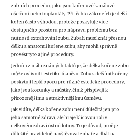
zubních procedur, jako jsou kořenové kanálové
ošetření nebo implantáty. Při těchto zákrocích je delší
kořen často výhodou, protože poskytuje více
dostupného prostoru pro nápravu problému bez
nutnosti extrahování zubu. Zubaři musí znát přesnou
délku a anatomii kořene zubu, aby mohli správně
provést tyto a jiné procedury.
Jedním z málo známých faktů je, že délka kořene zubu
může ovlivnit i estetiku úsměvu. Zuby s delšími kořeny
poskytují lepší oporu pro různé estetické procedury,
jako jsou korunky a můstky, čímž přispívají k
přirozenějšímu a atraktivnějšímu úsměvu.
Jak vidíte, délka kořene zubu není důležitá jen pro
jeho samotné zdraví, ale hraje klíčovou roli v
celkovém zdraví ústní dutiny. To je důvod, proč je
důležité pravidelně navštěvovat zubaře a dbát na