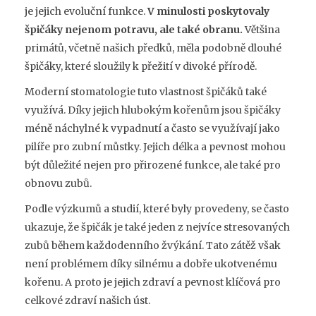
je jejich evoluční funkce.
V minulosti poskytovaly
špičáky nejenom potravu, ale také obranu.
Většina
primátů, včetně našich předků, měla podobně dlouhé
špičáky, které sloužily k přežití v divoké přírodě.
Moderní stomatologie tuto vlastnost špičáků také
využívá. Díky jejich hlubokým kořenům jsou špičáky
méně náchylné k vypadnutí a často se využívají jako
pilíře pro zubní můstky. Jejich délka a pevnost mohou
být důležité nejen pro přirozené funkce, ale také pro
obnovu zubů.
Podle výzkumů a studií, které byly provedeny, se často
ukazuje, že špičák je také jeden z nejvíce stresovaných
zubů během každodenního žvýkání. Tato zátěž však
není problémem díky silnému a dobře ukotvenému
kořenu. A proto je jejich zdraví a pevnost klíčová pro
celkové zdraví našich úst.