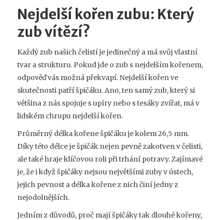
Nejdelší kořen zubu: Který
zub vítězí?
Každý zub našich čelistí je jedinečný a má svůj vlastní
tvar a strukturu. Pokud jde o zub s nejdelším kořenem,
odpověď vás možná překvapí. Nejdelší kořen ve
skutečnosti patří špičáku. Ano, ten samý zub, který si
většina z nás spojuje s upíry nebo s tesáky zvířat, má v
lidském chrupu nejdelší kořen.
Průměrný délka kořene špičáku je kolem 26,5 mm.
Díky této délce je špičák nejen pevně zakotven v čelisti,
ale také hraje klíčovou roli při trhání potravy. Zajímavé
je, že i když špičáky nejsou největšími zuby v ústech,
jejich pevnost a délka kořene z nich činí jedny z
nejodolnějších.
Jedním z důvodů, proč mají špičáky tak dlouhé kořeny,