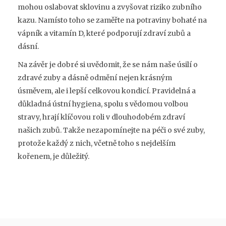
mohou oslabovat sklovinu a zvyšovat riziko zubního
kazu. Namísto toho se zaměřte na potraviny bohaté na
vápník a vitamín D, které podporují zdraví zubů a
dásní.
Na závěr je dobré si uvědomit, že se nám naše úsilí o
zdravé zuby a dásně odmění nejen krásným
úsměvem, ale i lepší celkovou kondicí. Pravidelná a
důkladná ústní hygiena, spolu s vědomou volbou
stravy, hrají klíčovou roli v dlouhodobém zdraví
našich zubů. Takže nezapomínejte na péči o své zuby,
protože každý z nich, včetně toho s nejdelším
kořenem, je důležitý.