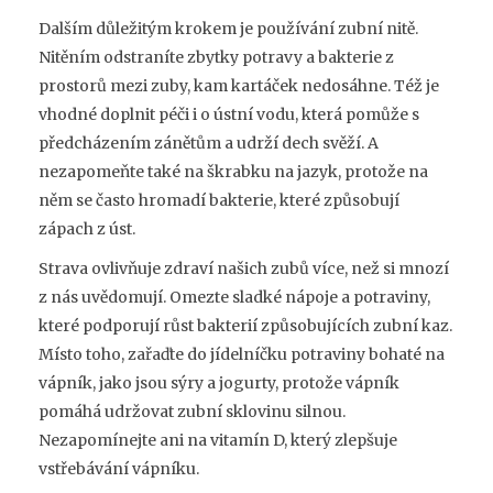
Dalším důležitým krokem je používání zubní nitě.
Nitěním odstraníte zbytky potravy a bakterie z
prostorů mezi zuby, kam kartáček nedosáhne. Též je
vhodné doplnit péči i o ústní vodu, která pomůže s
předcházením zánětům a udrží dech svěží. A
nezapomeňte také na škrabku na jazyk, protože na
něm se často hromadí bakterie, které způsobují
zápach z úst.
Strava ovlivňuje zdraví našich zubů více, než si mnozí
z nás uvědomují. Omezte sladké nápoje a potraviny,
které podporují růst bakterií způsobujících zubní kaz.
Místo toho, zařaďte do jídelníčku potraviny bohaté na
vápník, jako jsou sýry a jogurty, protože vápník
pomáhá udržovat zubní sklovinu silnou.
Nezapomínejte ani na vitamín D, který zlepšuje
vstřebávání vápníku.