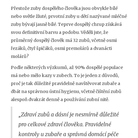
Přestože zuby dospělého člověka jsou obvykle bílé
nebo světle žluté, prvotní zuby u dětí nazývané mléčné
zuby bývají jasně bílé. Teprve dospělý chrup získává
svou definitivní barvu a podobu. Věděli jste, že
průměrný dospělý člověk má 32 zubů, včetně osmi
řezáků, čtyř špičáků, osmi premolárů a dvanácti
molárů?
Podle některých výzkumů, až 90% dospělé populace
má nebo mělo kazy v zubech. To je jeden z důvodů,
proč je tak důležité pravidelně navštěvovat zubaře a
dbát na správnou ústní hygienu, včetně čištění zubů
alespoň dvakrát denně a používání zubní nitě.
„Zdraví zubů a dásní je nesmírně důležité
pro celkové zdraví člověka. Pravidelné
kontroly u zubaře a správná domácí péče