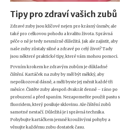
Tipy pro zdraví vašich zubů
Zdravé zuby jsou klíčové nejen pro krásný úsměv, ale
také pro celkovou pohodu a kvalitu života. Správná
péče o ně je tedy nesmírně důležitá. Jak ale zajistit, aby
naše zuby zůstaly silné a zdravé po celý život? Tady
jsou některé praktické tipy, které vám mohou pomoci.
Prvním krokem ke zdravým zubům je důkladné
čištění. Kartáček na zuby by měl být měkký, aby
nepoškozoval dásně, a měli byste jej měnit každé tři
měsíce. Čistěte zuby alespoň dvakrát denně – ráno po
probuzení a před spaním. Nezapomeňte použít pastu s
fluoridem, který posiluje sklovinu. Ale čištění zubů
samotné nestačí. Důležitá je i správná technika.
Pohybujte kartáčkem jemně krouživými pohyby a
věnujte každému zubu dostatek času.