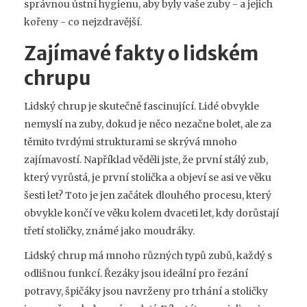
správnou ústní hygienu, aby byly vaše zuby - a jejich
kořeny - co nejzdravější.
Zajímavé fakty o lidském
chrupu
Lidský chrup je skutečně fascinující. Lidé obvykle
nemyslí na zuby, dokud je něco nezačne bolet, ale za
těmito tvrdými strukturami se skrývá mnoho
zajímavostí. Například věděli jste, že první stálý zub,
který vyrůstá, je první stolička a objeví se asi ve věku
šesti let? Toto je jen začátek dlouhého procesu, který
obvykle končí ve věku kolem dvaceti let, kdy dorůstají
třetí stoličky, známé jako moudráky.
Lidský chrup má mnoho různých typů zubů, každý s
odlišnou funkcí. Řezáky jsou ideální pro řezání
potravy, špičáky jsou navrženy pro trhání a stoličky