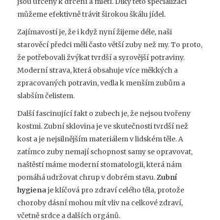
jsou určeny k drcení a mletí. Díky této specializaci
můžeme efektivně trávit širokou škálu jídel.
Zajímavostí je, že i když nyní žijeme déle, naši
starověcí předci měli často větší zuby než my. To proto,
že potřebovali žvýkat tvrdší a syrovější potraviny.
Moderní strava, která obsahuje více měkkých a
zpracovaných potravin, vedla k menším zubům a
slabším čelistem.
Další fascinující fakt o zubech je, že nejsou tvořeny
kostmi. Zubní sklovina je ve skutečnosti tvrdší než
kost a je nejsilnějším materiálem v lidském těle. A
zatímco zuby nemají schopnost samy se opravovat,
naštěstí máme moderní stomatologii, která nám
pomáhá udržovat chrup v dobrém stavu.
Zubní
hygiena
je klíčová pro zdraví celého těla, protože
choroby dásní mohou mít vliv na celkové zdraví,
včetně srdce a dalších orgánů.