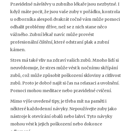
Pravidelné návštěvy u zubního lékaře jsou nezbytné. I
když máte pocit, že jsou vaše zuby v pořádku, kontrola
u odborníka alespoň dvakrát ročně vám může pomoci
odhalit problémy dříve, než se z nich stane něco
vážného. Zubní lékař navíc může provést
profesionální čištění, které odstraní plak a zubní
kámen.
Stres má také vliv na zdraví vašich zubů. Mnoho lidí si
neuvědomuje, že stres může vést k nočnímu skřípání
zubů, což může způsobit poškození skloviny a citlivost
zubů. Proto je dobré najít si čas na relaxaci a uvolnění.
Pomoci mohou meditace nebo pravidelné cvičení.
Mimo výše uvedené tipy, je třeba mít na paměti i
některé každodenní návyky. Nepoužívejte zuby jako
nástroje k otevírání obalů nebo lahví. Tyto návyky
mohou vést k jejich poškození nebo dokonce