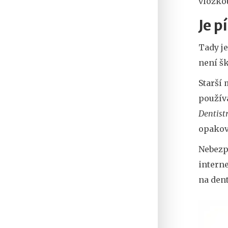
vložko
Je p
Tady je
není š
Starší
používa
Dentist
opakov
Nebezp
interne
na dent