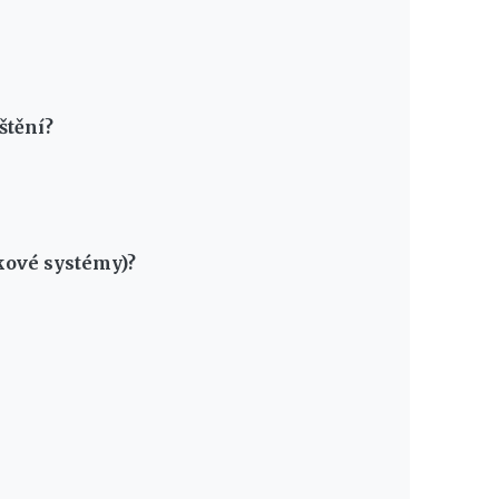
štění?
mkové systémy)?