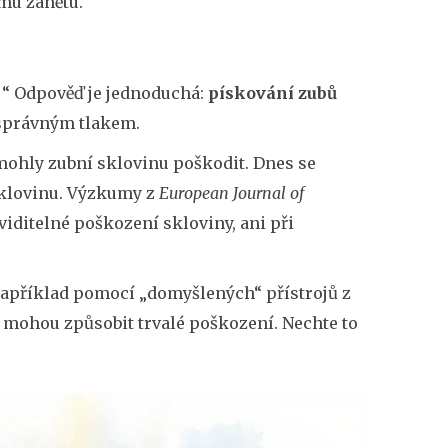
mu zánětu.
u?“ Odpověď je jednoduchá:
pískování zubů
 správným tlakem.
mohly zubní sklovinu poškodit. Dnes se
 sklovinu. Výzkumy z
European Journal of
iditelné poškození skloviny, ani při
například pomocí „domyšlených“ přístrojů z
a mohou způsobit trvalé poškození. Nechte to