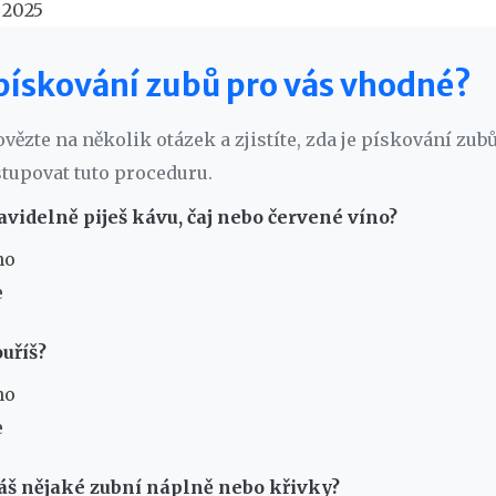
 2025
 pískování zubů pro vás vhodné?
vězte na několik otázek a zjistíte, zda je pískování zub
tupovat tuto proceduru.
ravidelně piješ kávu, čaj nebo červené víno?
no
e
ouříš?
no
e
áš nějaké zubní náplně nebo křivky?