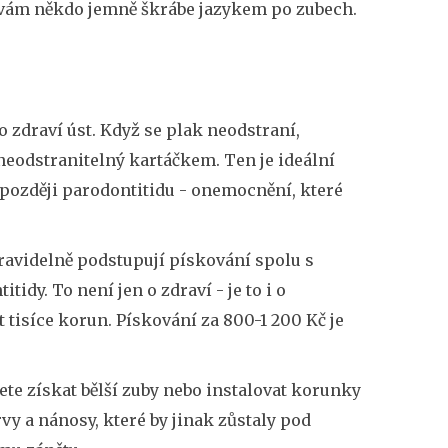
ž vám někdo jemně škrábe jazykem po zubech.
 zdraví úst. Když se plak neodstraní,
 neodstranitelný kartáčkem. Ten je ideální
a později parodontitidu - onemocnění, které
 pravidelně podstupují pískování spolu s
idy. To není jen o zdraví - je to i o
 tisíce korun. Pískování za 800-1 200 Kč je
ete získat bělší zuby nebo instalovat korunky
vy a nánosy, které by jinak zůstaly pod