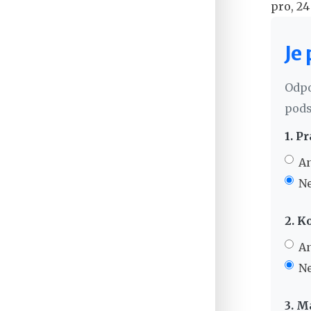
pro, 24
Je
Odpo
pods
1. P
A
N
2. K
A
N
3. M