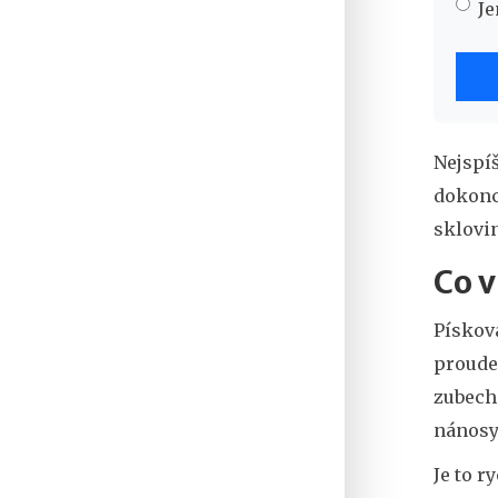
Je
Nejspíš
dokonc
sklovin
Co v
Pískov
proude
zubech.
nánosy:
Je to r