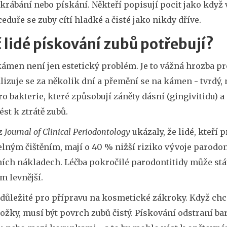
škrábání nebo pískání. Někteří popisují pocit jako kdy
eduře se zuby cítí hladké a čisté jako nikdy dříve.
 lidé pískování zubů potřebují?
ámen není jen estetický problém. Je to vážná hrozba pro
izuje se za několik dní a přemění se na kámen - tvrdý,
o bakterie, které způsobují záněty dásní (gingivitidu) 
st k ztrátě zubů.
 z
Journal of Clinical Periodontology
ukázaly, že lidé, kteří
lným čištěním, mají o 40 % nižší riziko vývoje parodontit
ích nákladech. Léčba pokročilé parodontitidy může stát
 levnější.
 důležité pro přípravu na kosmetické zákroky. Když chc
ožky, musí být povrch zubů čistý. Pískování odstraní bar