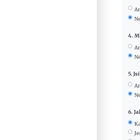
A
N
4. M
A
N
5. J
A
N
6. Ja
K
Je