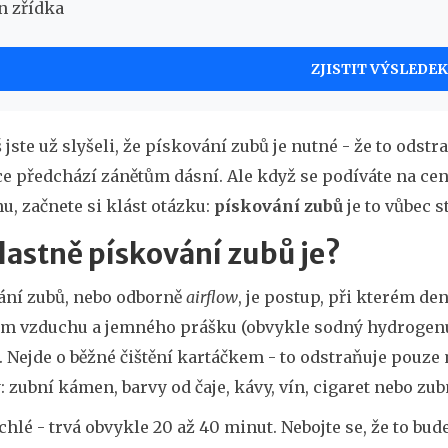
n zřídka
ZJISTIT VÝSLEDEK
 jste už slyšeli, že pískování zubů je nutné - že to ods
e předchází zánětům dásní. Ale když se podíváte na cen
u, začnete si klást otázku:
pískování zubů
je to vůbec st
lastně pískování zubů je?
ání zubů, nebo odborně
airflow
, je postup, při kterém de
m vzduchu a jemného prášku (obvykle sodný hydrogenuh
 Nejde o běžné čištění kartáčkem - to odstraňuje pouze
 zubní kámen, barvy od čaje, kávy, vín, cigaret nebo zub
ychlé - trvá obvykle 20 až 40 minut. Nebojte se, že to bude