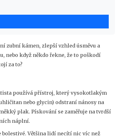
traní zubní kámen, zlepší vzhled úsměvu a
u, nebo když někdo řekne, že to poškodí
ojí za to?
ntista používá přístroj, který vysokotlakým
ličitan nebo glycin) odstraní nánosy na
 měkký plak. Pískování se zaměřuje na tvrdší
ních náplní.
 bolestivé. Většina lidí necítí nic víc než