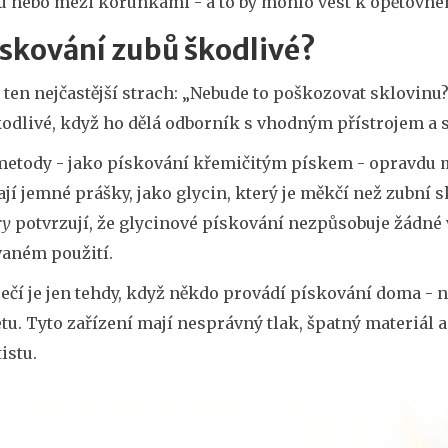
u nebo mezi korunkami - a to by mohlo vést k opětovné
ískování zubů škodlivé?
 ten nejčastější strach: „Nebude to poškozovat sklovin
kodlivé, když ho dělá odborník s vhodným přístrojem a
 metody - jako pískování křemičitým pískem - opravdu 
jí jemné prášky, jako glycin, který je měkčí než zubní
ry
potvrzují, že glycinové pískování nezpůsobuje žádné v
aném použití.
ečí je jen tehdy, když někdo provádí pískování doma - 
tu. Tyto zařízení mají nesprávný tlak, špatný materiál 
istu.