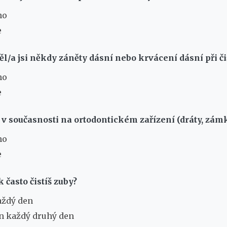
no
e
ěl/a jsi někdy záněty dásní nebo krvácení dásní při či
no
e
si v současnosti na ortodontickém zařízení (dráty, zá
no
e
k často čistíš zuby?
aždý den
n každý druhý den