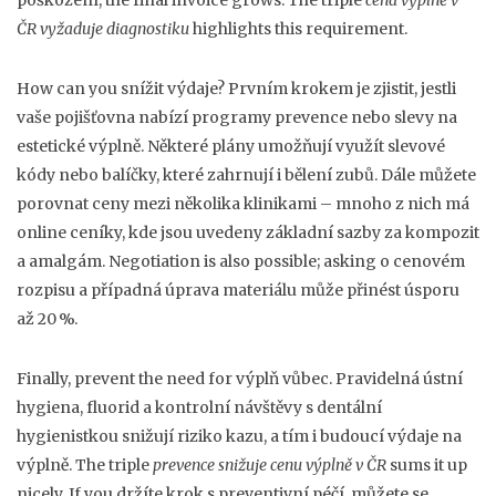
poškození
, the final invoice grows. The triple
cena výplně v
ČR vyžaduje diagnostiku
highlights this requirement.
How can you snížit výdaje? Prvním krokem je zjistit, jestli
vaše pojišťovna nabízí programy prevence nebo slevy na
estetické výplně. Některé plány umožňují využít slevové
kódy nebo balíčky, které zahrnují i bělení zubů. Dále můžete
porovnat ceny mezi několika klinikami – mnoho z nich má
online ceníky, kde jsou uvedeny základní sazby za kompozit
a amalgám. Negotiation is also possible; asking o cenovém
rozpisu a případná úprava materiálu může přinést úsporu
až 20 %.
Finally, prevent the need for výplň vůbec. Pravidelná ústní
hygiena, fluorid a kontrolní návštěvy s dentální
hygienistkou snižují riziko kazu, a tím i budoucí výdaje na
výplně. The triple
prevence snižuje cenu výplně v ČR
sums it up
nicely. If you držíte krok s preventivní péčí, můžete se