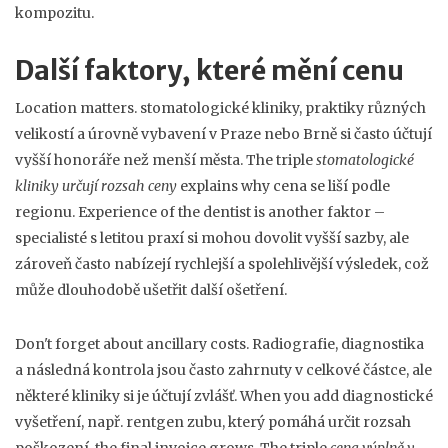
kompozitu.
Další faktory, které mění cenu
Location matters.
stomatologické kliniky
,
praktiky různých
velikostí a úrovně vybavení
v Praze nebo Brně si často účtují
vyšší honoráře než menší města. The triple
stomatologické
kliniky určují rozsah ceny
explains why cena se liší podle
regionu. Experience of the dentist is another faktor –
specialisté s letitou praxí si mohou dovolit vyšší sazby, ale
zároveň často nabízejí rychlejší a spolehlivější výsledek, což
může dlouhodobě ušetřit další ošetření.
Don't forget about ancillary costs. Radiografie, diagnostika
a následná kontrola jsou často zahrnuty v celkové částce, ale
některé kliniky si je účtují zvlášť. When you add
diagnostické
vyšetření
,
např. rentgen zubu, který pomáhá určit rozsah