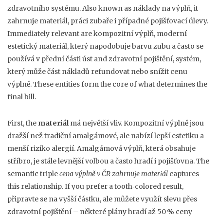
zdravotního systému
. Also known as
náklady na výplň
, it
zahrnuje materiál, práci zubaře i případné pojišťovací úlevy
.
Immediately relevant are
kompozitní výplň
,
moderní
estetický materiál, který napodobuje barvu zubu a často se
používá v přední části úst
and
zdravotní pojištění
,
systém,
který může část nákladů refundovat nebo snížit cenu
výplně
. These entities form the core of what determines the
final bill.
First, the
materiál
má největší vliv. Kompozitní výplně jsou
dražší než tradiční amalgámové, ale nabízí lepší estetiku a
menší riziko alergií. Amalgámová výplň, která obsahuje
stříbro, je stále levnější volbou a často hradí i pojišťovna. The
semantic triple
cena výplně v ČR zahrnuje materiál
captures
this relationship. If you prefer a tooth‑colored result,
připravte se na vyšší částku, ale můžete využít slevu přes
zdravotní pojištění
– některé plány hradí až 50 % ceny