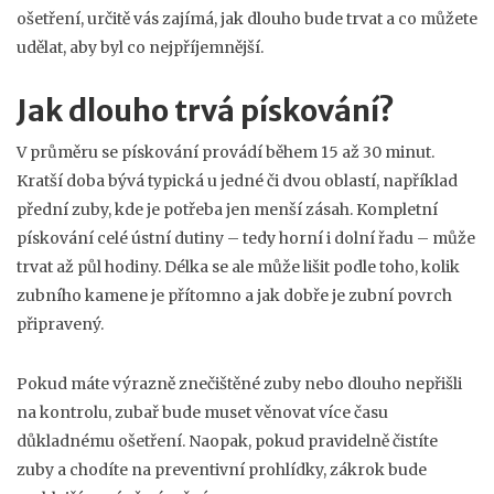
ošetření, určitě vás zajímá, jak dlouho bude trvat a co můžete
udělat, aby byl co nejpříjemnější.
Jak dlouho trvá pískování?
V průměru se pískování provádí během 15 až 30 minut.
Kratší doba bývá typická u jedné či dvou oblastí, například
přední zuby, kde je potřeba jen menší zásah. Kompletní
pískování celé ústní dutiny – tedy horní i dolní řadu – může
trvat až půl hodiny. Délka se ale může lišit podle toho, kolik
zubního kamene je přítomno a jak dobře je zubní povrch
připravený.
Pokud máte výrazně znečištěné zuby nebo dlouho nepřišli
na kontrolu, zubař bude muset věnovat více času
důkladnému ošetření. Naopak, pokud pravidelně čistíte
zuby a chodíte na preventivní prohlídky, zákrok bude