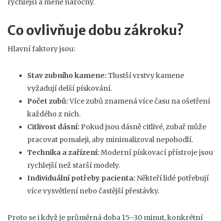
rychlejší a méně náročný.
Co ovlivňuje dobu zákroku?
Hlavní faktory jsou:
Stav zubního kamene:
Tlustší vrstvy kamene
vyžadují delší pískování.
Počet zubů:
Více zubů znamená více času na ošetření
každého z nich.
Citlivost dásní:
Pokud jsou dásně citlivé, zubař může
pracovat pomaleji, aby minimalizoval nepohodlí.
Technika a zařízení:
Moderní pískovací přístroje jsou
rychlejší než starší modely.
Individuální potřeby pacienta:
Někteří lidé potřebují
více vysvětlení nebo častější přestávky.
Proto se i když je průměrná doba 15–30 minut, konkrétní