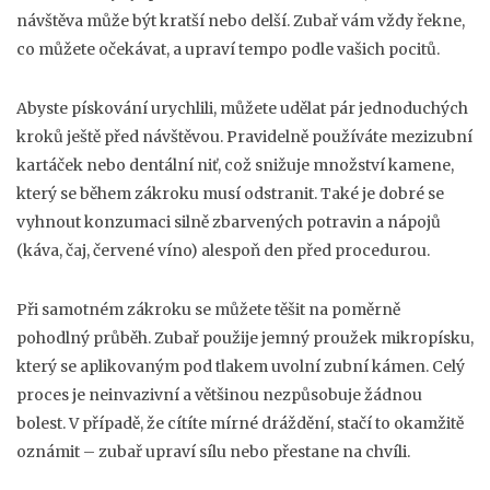
návštěva může být kratší nebo delší. Zubař vám vždy řekne,
co můžete očekávat, a upraví tempo podle vašich pocitů.
Abyste pískování urychlili, můžete udělat pár jednoduchých
kroků ještě před návštěvou. Pravidelně používáte mezizubní
kartáček nebo dentální niť, což snižuje množství kamene,
který se během zákroku musí odstranit. Také je dobré se
vyhnout konzumaci silně zbarvených potravin a nápojů
(káva, čaj, červené víno) alespoň den před procedurou.
Při samotném zákroku se můžete těšit na poměrně
pohodlný průběh. Zubař použije jemný proužek mikropísku,
který se aplikovaným pod tlakem uvolní zubní kámen. Celý
proces je neinvazivní a většinou nezpůsobuje žádnou
bolest. V případě, že cítíte mírné dráždění, stačí to okamžitě
oznámit – zubař upraví sílu nebo přestane na chvíli.