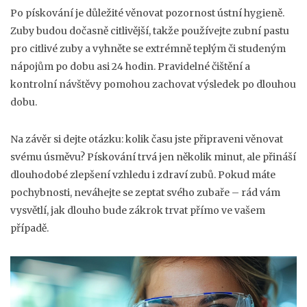
Po pískování je důležité věnovat pozornost ústní hygieně.
Zuby budou dočasně citlivější, takže používejte zubní pastu
pro citlivé zuby a vyhněte se extrémně teplým či studeným
nápojům po dobu asi 24 hodin. Pravidelné čištění a
kontrolní návštěvy pomohou zachovat výsledek po dlouhou
dobu.
Na závěr si dejte otázku: kolik času jste připraveni věnovat
svému úsměvu? Pískování trvá jen několik minut, ale přináší
dlouhodobé zlepšení vzhledu i zdraví zubů. Pokud máte
pochybnosti, neváhejte se zeptat svého zubaře – rád vám
vysvětlí, jak dlouho bude zákrok trvat přímo ve vašem
případě.