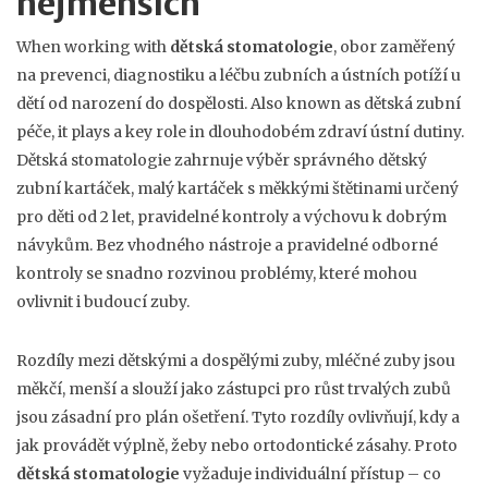
nejmenších
When working with
dětská stomatologie
,
obor zaměřený
na prevenci, diagnostiku a léčbu zubních a ústních potíží u
dětí od narození do dospělosti
. Also known as
dětská zubní
péče
, it plays a key role in dlouhodobém zdraví ústní dutiny.
Dětská stomatologie zahrnuje výběr správného
dětský
zubní kartáček
,
malý kartáček s měkkými štětinami určený
pro děti od 2 let
, pravidelné kontroly a výchovu k dobrým
návykům. Bez vhodného nástroje a pravidelné odborné
kontroly se snadno rozvinou problémy, které mohou
ovlivnit i budoucí zuby.
Rozdíly mezi
dětskými a dospělými zuby
,
mléčné zuby jsou
měkčí, menší a slouží jako zástupci pro růst trvalých zubů
jsou zásadní pro plán ošetření. Tyto rozdíly ovlivňují, kdy a
jak provádět výplně, žeby nebo ortodontické zásahy. Proto
dětská stomatologie
vyžaduje individuální přístup – co