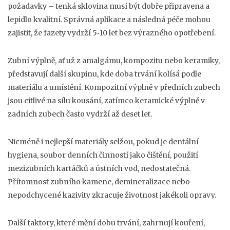
požadavky – tenká sklovina musí být dobře připravena a
lepidlo kvalitní. Správná aplikace a následná péče mohou
zajistit, že fazety vydrží 5‑10 let bez výrazného opotřebení.
Zubní výplně, ať už z amalgámu, kompozitu nebo keramiky,
představují další skupinu, kde doba trvání kolísá podle
materiálu a umístění. Kompozitní výplně v předních zubech
jsou citlivé na sílu kousání, zatímco keramické výplně v
zadních zubech často vydrží až deset let.
Nicméně i nejlepší materiály selžou, pokud je
dentální
hygiena
,
soubor denních činností jako čištění, použití
mezizubních kartáčků a ústních vod, nedostatečná
.
Přítomnost zubního kamene, demineralizace nebo
nepodchycené kazivity zkracuje životnost jakékoli opravy.
Další faktory, které mění dobu trvání, zahrnují kouření,