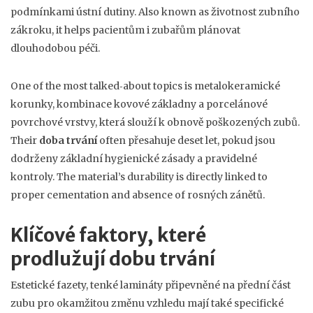
podmínkami ústní dutiny
. Also known as
životnost zubního
zákroku
, it helps pacientům i zubařům plánovat
dlouhodobou péči.
One of the most talked‑about topics is
metalokeramické
korunky
,
kombinace kovové základny a porcelánové
povrchové vrstvy, která slouží k obnově poškozených zubů
.
Their
doba trvání
often přesahuje deset let, pokud jsou
dodrženy základní hygienické zásady a pravidelné
kontroly. The material’s durability is directly linked to
proper cementation and absence of rosných zánětů.
Klíčové faktory, které
prodlužují dobu trvání
Estetické
fazety
,
tenké lamináty připevněné na přední část
zubu pro okamžitou změnu vzhledu
mají také specifické