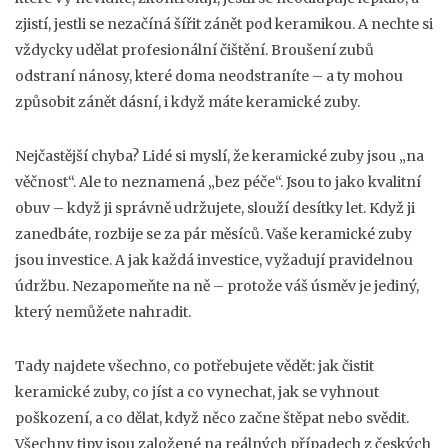
zjistí, jestli se nezačíná šířit zánět pod keramikou. A nechte si
vždycky udělat profesionální čištění. Broušení zubů
odstraní nánosy, které doma neodstraníte – a ty mohou
způsobit zánět dásní, i když máte keramické zuby.
Nejčastější chyba? Lidé si myslí, že keramické zuby jsou „na
věčnost“. Ale to neznamená „bez péče“. Jsou to jako kvalitní
obuv – když ji správně udržujete, slouží desítky let. Když ji
zanedbáte, rozbije se za pár měsíců. Vaše keramické zuby
jsou investice. A jak každá investice, vyžadují pravidelnou
údržbu. Nezapomeňte na ně – protože váš úsměv je jediný,
který nemůžete nahradit.
Tady najdete všechno, co potřebujete vědět: jak čistit
keramické zuby, co jíst a co vynechat, jak se vyhnout
poškození, a co dělat, když něco začne štěpat nebo svědit.
Všechny tipy jsou založené na reálných případech z českých