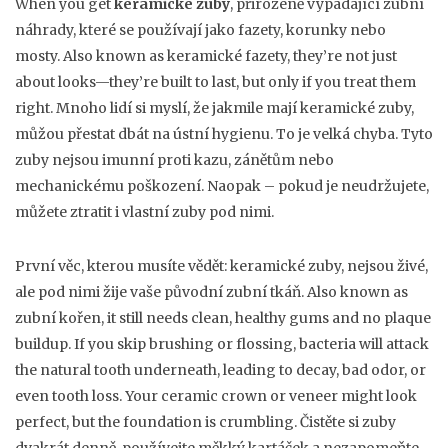
When you get
keramické zuby
,
přirozeně vypadající zubní
náhrady, které se používají jako fazety, korunky nebo
mosty
. Also known as
keramické fazety
, they’re not just
about looks—they’re built to last, but only if you treat them
right.
Mnoho lidí si myslí, že jakmile mají keramické zuby,
můžou přestat dbát na ústní hygienu. To je velká chyba. Tyto
zuby nejsou imunní proti kazu, zánětům nebo
mechanickému poškození. Naopak – pokud je neudržujete,
můžete ztratit i vlastní zuby pod nimi.
První věc, kterou musíte vědět:
keramické zuby
,
nejsou živé,
ale pod nimi žije vaše původní zubní tkáň
. Also known as
zubní kořen
, it still needs clean, healthy gums and no plaque
buildup. If you skip brushing or flossing, bacteria will attack
the natural tooth underneath, leading to decay, bad odor, or
even tooth loss. Your ceramic crown or veneer might look
perfect, but the foundation is crumbling.
Čistěte si zuby