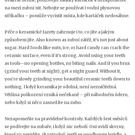
dvakrát denně, používejte měkký kartáček a nezapomeňte
na mezi zubní nit. Nebojte se používat i vodní plynovou
stříkačku – pomůže vycistit místa, kde kartáček nedosáhne.
Péče o keramické fazety
zahrnuje i to, co jíte a jakým
způsobem jíte
. Also known as
zubní zátěž
, it’s not just about
sugar. Hard foods like nuts, ice, or hard candy can crack the
ceramic surface, even if it’s strong. Avoid using your teeth
as tools—no opening bottles, no biting nails. And if you brux
(grind your teeth at night), get a night guard. Without it,
you’re slowly grinding your beautiful ceramic teeth down to
nothing.
I když keramika je odolná, není nezničitelná.
Většina poškození vzniká nečekaně – při náhodném úderu,
nebo když si něco zasnežíte na zubu.
Nezapomeňte na pravidelné kontroly. Každých šest měsíců
se podívejte na zubaře, i když nic nebolí. Oni uvidí skvrny,
které vy nevidíte, zkontrolují, jestli se neodlupuje lepidlo, a