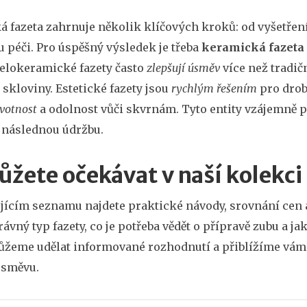
 fazeta zahrnuje několik klíčových kroků: od vyšetření
 péči. Pro úspěšný výsledek je třeba
keramická fazeta
Celokeramické fazety často
zlepšují úsměv
více než tradič
 skloviny. Estetické fazety jsou
rychlým řešením
pro drob
votnost
a odolnost vůči skvrnám. Tyto entity vzájemně p
a následnou údržbu.
ůžete očekávat v naší kolekci
jícím seznamu najdete praktické návody, srovnání cen a
rávný typ fazety, co je potřeba vědět o přípravě zubu a 
eme udělat informované rozhodnutí a přiblížíme vám vš
směvu.