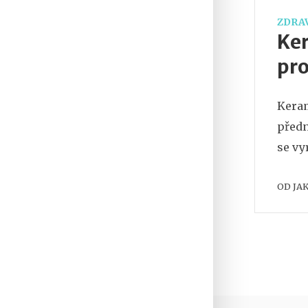
ZDRAV
Ker
pr
Keram
předn
se vy
OD
JA