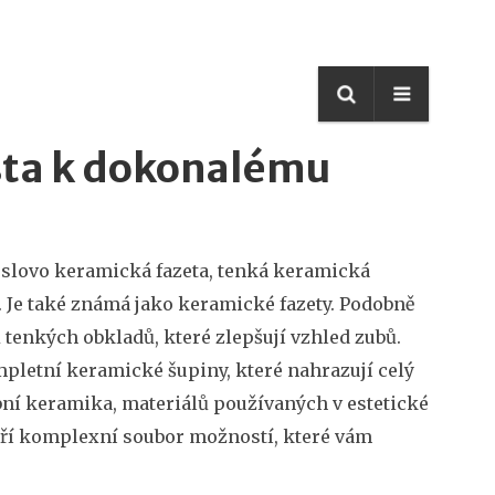
sta k dokonalému
 slovo
keramická fazeta
,
tenká keramická
. Je také známá jako
keramické fazety
. Podobně
 tenkých obkladů, které zlepšují vzhled zubů
.
pletní keramické šupiny, které nahrazují celý
bní keramika
,
materiálů používaných v estetické
voří komplexní soubor možností, které vám