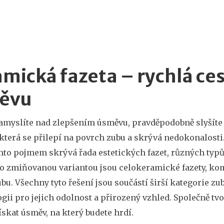
mická fazeta – rychlá ce
ěvu
amyslíte nad zlepšením úsměvu, pravděpodobně slyšíte
 která se přilepí na povrch zubu a skrývá nedokonalosti
ímto pojmem skrývá řada
estetických fazet
,
různých typů
to zmiňovanou variantou jsou
celokeramické fazety
,
kom
ubu
. Všechny tyto řešení jsou součástí širší kategorie
zu
gii pro jejich odolnost a přirozený vzhled
. Společně t
skat úsměv, na který budete hrdí.