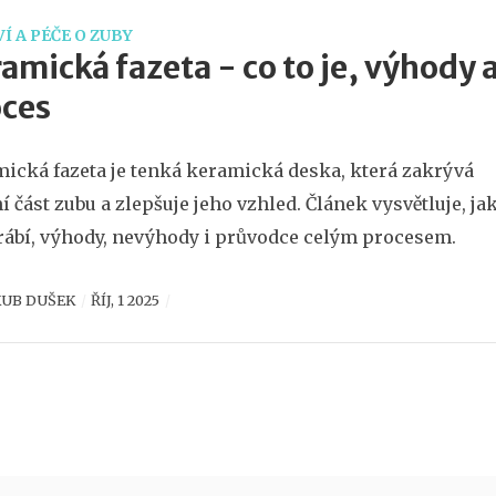
Í A PÉČE O ZUBY
amická fazeta - co to je, výhody 
oces
ická fazeta je tenká keramická deska, která zakrývá
í část zubu a zlepšuje jeho vzhled. Článek vysvětluje, ja
rábí, výhody, nevýhody i průvodce celým procesem.
KUB DUŠEK
ŘÍJ, 1 2025