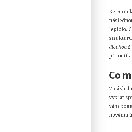
Keramická
následnou
lepidlo. 
strukturu
dlouhou ži
přilnutí 
Co m
V následu
vybrat sp
vám pomůž
novému ú