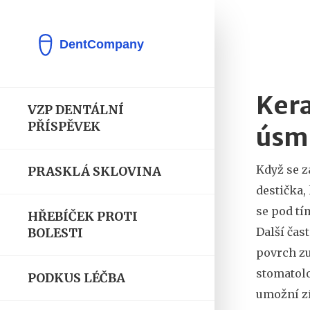
Kera
VZP DENTÁLNÍ
PŘÍSPĚVEK
úsm
Když se z
PRASKLÁ SKLOVINA
destička,
se pod t
HŘEBÍČEK PROTI
Další čas
BOLESTI
povrch z
stomatolo
PODKUS LÉČBA
umožní zí