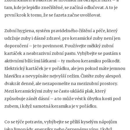
Zubní kámen a bakterie se hromadí na okrajích fazet – a
tam, kde je lepidlo znečištěné, se začíná odlučovat. A to je
první krok k tomu, že se fazeta začne uvolňovat.
Zubní hygiena
,
systém pravidelného čištění a péče, který
udržuje zuby i dásně zdravé
, pro keramické zuby není jen
doporučení – je to povinnost. Používejte měkký zubní
kartáček a neabrazivní zubní pastu. Vyhýbejte se pastám s
aktivními bílícími látkami – ty mohou keramiku poškodit.
Elektrický kartáček je v pořádku, ale jen pokud máte jemnou
hlavičku a nevypínáte nejvyšší režim. Čistěte zuby alespoň
dvakrát denně, ale nezapomeňte na mezizubní prostory.
Mezi keramickými zuby se často ukládá plak, který
způsobuje zánět dásní – a to může vést k úbytku kosti pod
zubem, i když samotná keramika je v pořádku.
Co se týče potravin, vyhýbejte se příliš kyselým nápojům
jako limonády, energiky nebo červenému vínu. I když