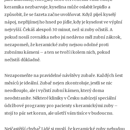
keramika nezbarvuje, kyselina může oslabit lepidlo a
způsobit, že se fazeta začne uvolňovat. Když piješ kyselý
nápoj, nepřijímej ho hned po jídle, kdy je kyselost ve výplní
nejvyšší. Čekáš alespoň 30 minut, než si zuby očistíš. A
pokud nosíš rovnátka nebo jsi nedávno měl zubní zákrok,
nezapomeň, že keramické zuby nejsou odolné proti
zubnímu kámeni – a ten se tvoří i kolem nich, pokud
nečistíš důkladně.
Nezapomeňte na pravidelné návštěvy zubaře. Každých šest
měsíců je ideální. Zubař nejen zkontroluje, jestli se nic
neodlouplo, ale i vyčistí zubní kámen, který doma
neodstraníte. Některé kliniky v Česku nabízejí speciální
údržbové programy pro pacienty s keramickými zuby –
stojí to pár set korun, ale ušetří vám tisíce v budoucnu.
Nejčastější chyba? Lidé si myslí, že keramické zuby nebudou