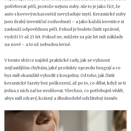
potřebovat péči, protože nejsou zuby. Ale to je jako říct, že
auto s kovovým karosérií nevyžaduje mytí. Keramické zuby
jsou drahý investiční rozhodnutí – a jako každá investice si
zaslouží odpovědnou péči. Pokud je budete čistit správně,
vydrží 15 až 25 let. Pokud ne, můžete za pár let mít náklady
na nové – a to už nebudou levné.
V tomto sbírce najdeš praktické rady, jak se vyhnout
nejčastějším chybám, jaké produkty opravdu fungují a co
bys měl okamžitě vyhodit z koupelny. Od toho, jak čistit
keramické fazety bez poškození, až po to, co dělat, když se ti
jedna z nich začne uvolňovat. Všechno, co potřebuješ vědět,
abys měl zdravý, krásný a dlouhodobě udržitelný úsměv.