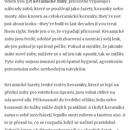
When you get
keramické zuby
,
přirozeně vypadající
náhrady zubů, které se používají jako fazety, korunky nebo
mosty
. Also known as
celokeramické korunky
, they’re not
just about looks—they’re built to last decades if you treat
them right.
Nejde jen o to, že vypadají přirozeně. Keramické
zuby jsou tvrdé, odolné proti zbarvení a neztrácí svůj lesk,
ale jen pokud je správně péčíte. Pokud si myslíte, že jakmile
máte nové zuby, můžete se o ně jen tak opustit, tak se mýlíte.
Tyto zuby nejsou imunní proti špatné hygieně, agresivním
potravinám nebo nevhodným návykům.
Keramické fazety
,
tenké vrstvy keramiky, které se lepí na
přední zuby pro estetickou úpravu
, jsou velmi citlivé na
nárazové síly. Při kousnutí do tvrdého oříšku, ledu nebo
kousnutí do tužky může dojít k prasklině. A i když keramika
sama o sobě nezcházejí, lepidlo mezi zubem a fazetou ano. A
to je přesně to, co se rozpadá, když se nečistí pravidelně.