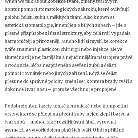
When we talk about
korekce tváře
,
změny tvářových
kontur pomocí stomatologických zákroků, které ovlivňují
polohu čelisti, zubů a měkkých tkání
. Also known as
estetická stomatologie
, it
není jen o bílých zubech – jde o
přesné přizpůsobení ústní struktury, aby celá tvář vypadala
harmoničtěji a přirozeněji
.
Mnoho lidí si myslí, že korekce
tváře znamená plastickou chirurgii nebo injekce, ale ve
skutečnosti je nejčastějším a nejúčinnějším nástrojem právě
ortodoncie
,
léčba nesprávného sevření zubů a čelistí
pomocí rovnátek nebo jiných zařízení
. Když se čelist
přesune do správné polohy, změní se i kontura brady, tváří a
dokonce i tvar nosu – protože všechno je propojené.
Podobně
zubní fazety
,
tenké keramické nebo kompozitní
vrstvy, které se přilepí na přední zuby
, nejen zlepší barvu a
tvar zubů – mohou také rozšířit ústní úhel, vyrovnat
asymetrii a vytvořit dojem plnějších tváří. U lidí s přílišně