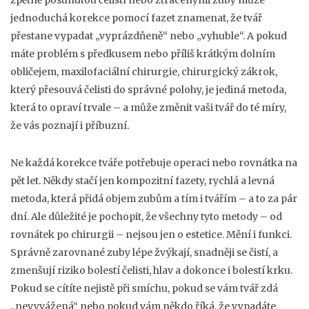
zpětně posunutou čelistí nebo ztracenými zuby může
jednoduchá korekce pomocí fazet znamenat, že tvář
přestane vypadat „vyprázdňeně“ nebo „vyhuble“. A pokud
máte problém s předkusem nebo příliš krátkým dolním
obličejem,
maxilofaciální chirurgie
,
chirurgický zákrok,
který přesouvá čelisti do správné polohy
, je jediná metoda,
která to opraví trvale – a může změnit vaši tvář do té míry,
že vás poznají i příbuzní.
Ne každá korekce tváře potřebuje operaci nebo rovnátka na
pět let. Někdy stačí jen
kompozitní fazety
,
rychlá a levná
metoda, která přidá objem zubům a tím i tvářím
– a to za pár
dní. Ale důležité je pochopit, že všechny tyto metody – od
rovnátek po chirurgii – nejsou jen o estetice. Mění i funkci.
Správně zarovnané zuby lépe žvýkají, snadněji se čistí, a
zmenšují riziko bolestí čelisti, hlav a dokonce i bolestí krku.
Pokud se cítíte nejistě při smíchu, pokud se vám tvář zdá
„nevyvážená“ nebo pokud vám někdo říká, že vypadáte