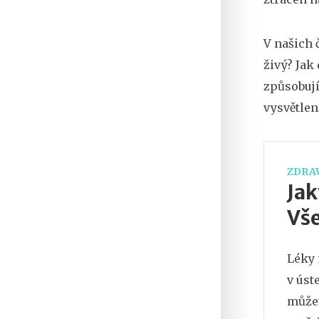
V našich 
živý? Jak
způsobují
vysvětlení
ZDRAV
Jak
Vše
Léky 
v úst
můžet