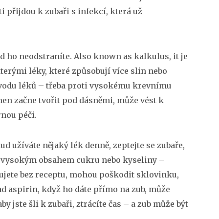
 přijdou k zubaři s infekcí, která už
ud ho neodstraníte
. Also known as
kalkulus
, it
je
erými léky, které způsobují více slin nebo
vodu léků – třeba proti vysokému krevnímu
men začne tvořit pod dásněmi, může vést k
rnou péči.
ud užíváte nějaký lék denně, zeptejte se zubaře,
y s vysokým obsahem cukru nebo kyseliny –
upujete bez receptu, mohou poškodit sklovinku,
lad aspirin, když ho dáte přímo na zub, může
by jste šli k zubaři, ztrácíte čas – a zub může být