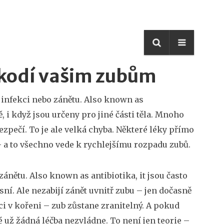
škodí vašim zubům
i, infekci nebo zánětu
. Also known as
i když jsou určeny pro jiné části těla
.
Mnoho
 bezpečí. To je ale velká chyba. Některé léky přímo
 – a to všechno vede k rychlejšímu rozpadu zubů.
 zánětu
. Also known as
antibiotika
, it
jsou často
sní
.
Ale nezabijí zánět uvnitř zubu – jen dočasně
ci v kořeni – zub zůstane zranitelný. A pokud
é už žádná léčba nezvládne. To není jen teorie –