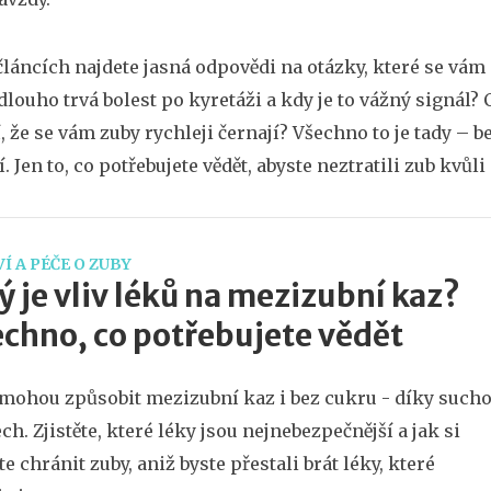
článcích najdete jasná odpovědi na otázky, které se vám 
 dlouho trvá bolest po kyretáži a kdy je to vážný signál?
, že se vám zuby rychleji černají? Všechno to je tady –
. Jen to, co potřebujete vědět, abyste neztratili zub kvů
Í A PÉČE O ZUBY
ý je vliv léků na mezizubní kaz?
chno, co potřebujete vědět
mohou způsobit mezizubní kaz i bez cukru - díky such
ech. Zjistěte, které léky jsou nejnebezpečnější a jak si
e chránit zuby, aniž byste přestali brát léky, které