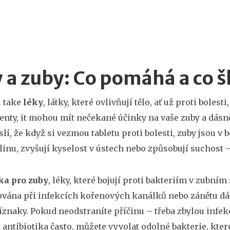
 a zuby: Co pomáhá a co 
 take
léky
,
látky, které ovlivňují tělo, ať už proti bolest
enty
, it
mohou mít nečekané účinky na vaše zuby a dásně, 
slí, že když si vezmou tabletu proti bolesti, zuby jsou v
slinu, zvyšují kyselost v ústech nebo způsobují suchost
ka pro zuby
,
léky, které bojují proti bakteriím v zubním
vána při infekcích kořenových kanálků nebo zánětu dá
íznaky. Pokud neodstraníte příčinu – třeba zbylou infek
 antibiotika často, můžete vyvolat odolné bakterie, kter