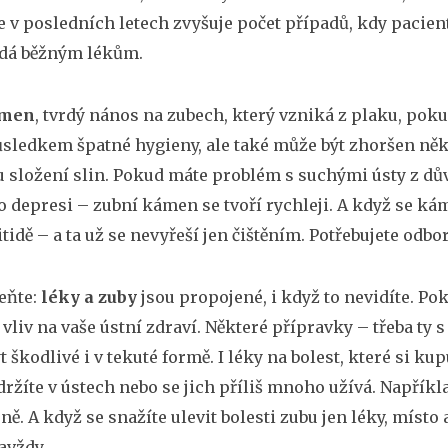
e v posledních letech zvyšuje počet případů, kdy pacienti
dá běžným lékům.
ámen
,
tvrdý nános na zubech, který vzniká z plaku, pok
sledkem špatné hygieny, ale také může být zhoršen někt
 složení slin
.
Pokud máte problém s suchými ústy z dů
o depresi – zubní kámen se tvoří rychleji. A když se ká
tidě – a ta už se nevyřeší jen čištěním. Potřebujete odbo
eňte:
léky a zuby
jsou propojené, i když to nevidíte. Pok
vliv na vaše ústní zdraví. Některé přípravky – třeba t
 škodlivé i v tekuté formě. I léky na bolest, které si k
držíte v ústech nebo se jich příliš mnoho užívá. Napřík
ně. A když se snažíte ulevit bolesti zubu jen léky, místo a
avždy.