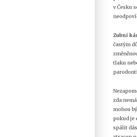
v Česku s
neodpoví
Zubní k
častým dů
změněnou
tlaku neb
parodonti
Nezapom
zda nemá 
mohou být
pokud je 
spálit dás
ztracen n