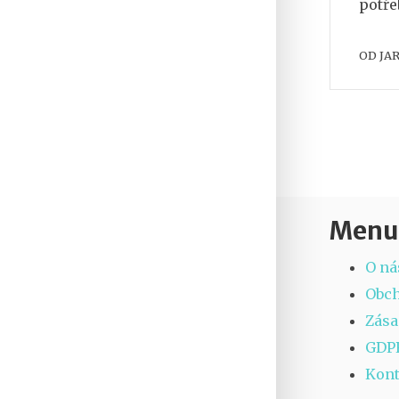
potře
OD
JA
Menu
O ná
Obc
Zása
GDP
Kont