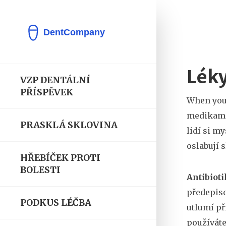
Léky
VZP DENTÁLNÍ
PŘÍSPĚVEK
When you
medikam
PRASKLÁ SKLOVINA
lidí si my
oslabují 
HŘEBÍČEK PROTI
BOLESTI
Antibioti
předepiso
PODKUS LÉČBA
utlumí př
používáte