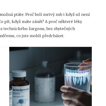
možná ptáte: Proč bolí mrtvý zub i když už není
 Co pít, když máte zánět? A proč některé léky
 bez technického žargonu, bez zbytečných
li něčemu, co jste mohli předcházet.
o