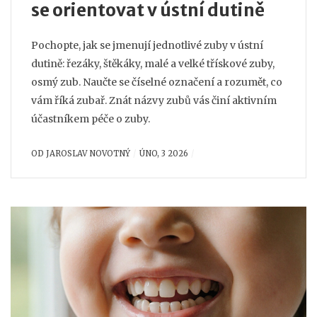
se orientovat v ústní dutině
Pochopte, jak se jmenují jednotlivé zuby v ústní
dutině: řezáky, štěkáky, malé a velké třískové zuby,
osmý zub. Naučte se číselné označení a rozumět, co
vám říká zubař. Znát názvy zubů vás činí aktivním
účastníkem péče o zuby.
OD
JAROSLAV NOVOTNÝ
ÚNO, 3 2026