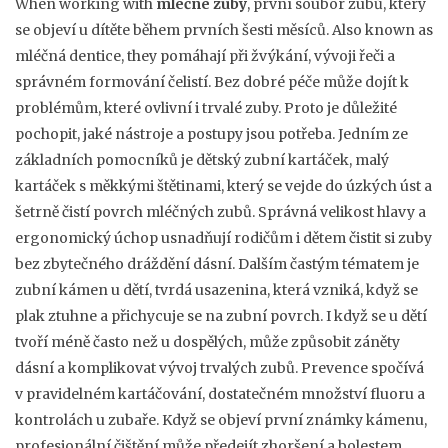
When working with
mléčné zuby
,
první soubor zubů, který
se objeví u dítěte během prvních šesti měsíců
. Also known as
mléčná dentice
, they
pomáhají při žvýkání, vývoji řeči a
správném formování čelistí
. Bez dobré péče může dojít k
problémům, které ovlivní i trvalé zuby. Proto je důležité
pochopit, jaké nástroje a postupy jsou potřeba. Jedním ze
základních pomocníků je
dětský zubní kartáček
,
malý
kartáček s měkkými štětinami, který se vejde do úzkých úst a
šetrně čistí povrch mléčných zubů
. Správná velikost hlavy a
ergonomický úchop usnadňují rodičům i dětem čistit si zuby
bez zbytečného dráždění dásní. Dalším častým tématem je
zubní kámen u dětí
,
tvrdá usazenina, která vzniká, když se
plak ztuhne a přichycuje se na zubní povrch
. I když se u dětí
tvoří méně často než u dospělých, může způsobit záněty
dásní a komplikovat vývoj trvalých zubů. Prevence spočívá
v pravidelném kartáčování, dostatečném množství fluoru a
kontrolách u zubaře. Když se objeví první známky kámenu,
profesionální čištění může předejít zhoršení a bolestem.