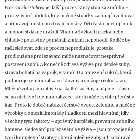
Prořezávání stoliček
je další proces, který stojí za zmínku –
prořezávání
,
období, kdy mléčné stoličky začínají uvolňovat
a připravují místo pro trvalé moláry
. Děti často pociťují otok
a mohou si dásně dráždit. Vhodná žvýkací hračka nebo
chladivé potraviny pomáhají zmírnit nepohodlí. Rodiče by
měli sledovat, zda se proces neprodlužuje, protože
prodloužené prořezávání může naznačovat nesprávné
postavení zubů. A konečně
zdravá výživa pro dětské zuby
,
strava bohatá na vápník, vitamín D a omezení cukrů, která
podporuje remineralizaci skloviny a snižuje riziko kazu
.
Mléčné zuby jsou citlivé na sladké svačiny a nápoje – často
se po nich tvoří demineralizace, která může rychle přerůst v
kaz. Proto je dobré nabízet čerstvé ovoce, zeleninu a mléčné
výrobky a omezit limonády i sladkosti mezi hlavními jídly.
Všechny tyto faktory – správný kartáček, prevence zubního
kamene, sledování prořezávání a výživa – jsou propojené a
tvoří komplexní strategii, která
mléčné zuby
udrží zdravé