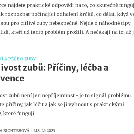
rce najdete praktické odpovědi na to, co skutečně funguje
jak rozpoznat počínající odhalení krčků, co dělat, když v
jsou pro citlivé zuby nebezpečné. Nejde o náhodné tipy 
lidí, kteří už tento problém prožili. A nečekají na to, až
Í A PÉČE O ZUBY
livost zubů: Příčiny, léčba a
evence
vost zubů není jen nepříjemnost - je to signál problému.
ěte příčiny, jak léčit a jak se jí vyhnout s praktickými
, které fungují.
A RICHTEROVÁ
LIS, 25 2025