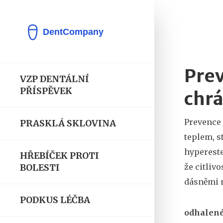
Prev
VZP DENTÁLNÍ
PŘÍSPĚVEK
chrá
Prevence 
PRASKLÁ SKLOVINA
teplem, s
hyperest
HŘEBÍČEK PROTI
že citlivo
BOLESTI
dásněmi n
PODKUS LÉČBA
odhalené