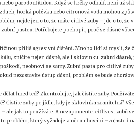
nebo parodontitidou
.
Když se krčky odhalí, není už sk
zduch, horká polévka nebo citronová voda mohou způso
oblém, nejde jen o to, že máte citlivé zuby – jde o to, že
 zubní pastou. Potřebujete pochopit, proč se dásně vůbec
říčinou příliš agresivní čištění. Mnoho lidí si myslí, že 
skálu, zničíte nejen dásně, ale i sklovinku.
zubní dásně
,
 poškodí, neobnoví se samy
.
Zubní pasta pro citlivé zub
Pokud nezastavíte ústup dásní, problém se bude zhoršova
 dělat hned teď? Zkontrolujte, jak čistíte zuby. Používát
? Čistíte zuby po jídle, kdy je sklovinka zranitelná? Vše
 – ale jak to používáte. A nezapomeňte: citlivost zubů 
Je to problém, který vyžaduje změnu chování – a často i ná