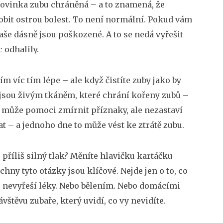
lovinka zubu chráněná – a to znamená, že
bit ostrou bolest. To není normální. Pokud vám
 vaše dásně jsou poškozené. A to se nedá vyřešit
 odhalily.
čím víc tím lépe – ale když čistíte zuby jako by
jsou živým tkáněm, které chrání kořeny zubů –
y může pomoci zmírnit příznaky, ale nezastaví
t – a jednoho dne to může vést ke ztrátě zubu.
e příliš silný tlak? Měníte hlavičku kartáčku
chny tyto otázky jsou klíčové. Nejde jen o to, co
se nevyřeší léky. Nebo bělením. Nebo domácími
vštěvu zubaře, který uvidí, co vy nevidíte.