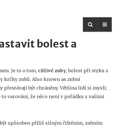
astavit bolest a
stu. Je to o tom,
citlivé zuby
,
bolest při styku s
ny krčky zubů
. Also known as
zubní
y přestávají být chráněny
.
Většina lidí si myslí,
je to varování, že něco není v pořádku s vašimi
být způsoben příliš silným čištěním, zubním