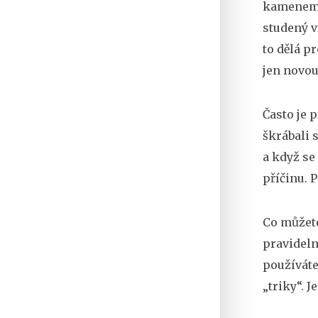
kamenem 
studený v
to dělá pr
jen novou
Často je p
škrábali 
a když se
příčinu. 
Co můžete
pravidelně
používáte
„triky“. 