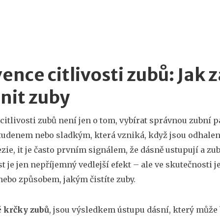
ence citlivosti zubů: Jak z
nit zuby
citlivosti zubů není jen o tom, vybírat správnou zubní pa
tudenem nebo sladkým, která vzniká, když jsou odhale
ezie
, it
je často prvním signálem, že dásně ustupují a zub
st je jen nepříjemný vedlejší efekt – ale ve skutečnosti 
ebo způsobem, jakým čistíte zuby.
 krčky zubů
,
jsou výsledkem ústupu dásní, který může 