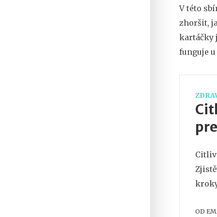
V této sbí
zhoršit, 
kartáčky 
funguje u 
ZDRAV
Cit
pr
Citli
Zjist
kroky
OD
EM