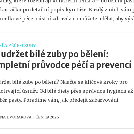
lánky, které rozebírají konkrétní témata – od bělení pa
kartáčku po detailní popis kyretáže. Každý z nich vám 
 celkové péče o ústní zdraví a co můžete udělat, aby výs
Í A PÉČE O ZUBY
 udržet bílé zuby po bělení:
pletní průvodce péčí a prevencí
držet bílé zuby po bělení? Naučte se klíčové kroky pro
otrvající úsměv. Od bílé diety přes správnou hygienu až
běr pasty. Poradíme vám, jak předejít zabarvování.
ENA DVORAKOVA
ČEN, 19 2026