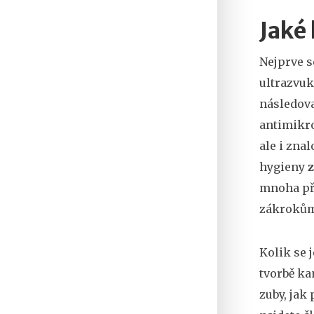
Jaké 
Nejprve s
ultrazvuk
následova
antimikro
ale i znal
hygieny
z
mnoha pří
zákrokům 
Kolik se 
tvorbě ka
zuby, jak