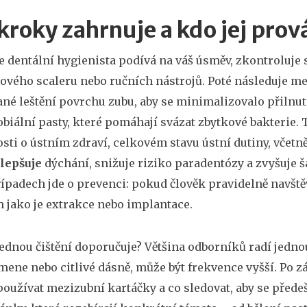
kroky zahrnuje a kdo jej prov
e dentální hygienista podívá na váš úsměv, zkontroluje
ového scaleru nebo ručních nástrojů. Poté následuje m
né leštění povrchu zubu, aby se minimalizovalo přilnut
biální pasty, které pomáhají svázat zbytkové bakterie.
osti o
ústním zdraví
,
celkovém stavu ústní dutiny, včetně
lepšuje
dýchání, snižuje riziko paradentózy a zvyšuje ša
padech jde o prevenci: pokud člověk pravidelně navšt
jako je extrakce nebo implantace.
jednou čištění doporučuje? Většina odborníků radí jedno
mene nebo citlivé dásně, může být frekvence vyšší. Po zá
 používat mezizubní kartáčky a co sledovat, aby se před