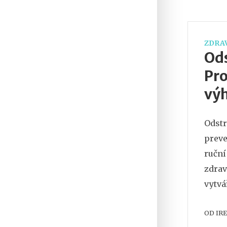
ZDRAV
Od
Pro
vý
Odstr
preve
ruční
zdrav
vytvář
OD
IR