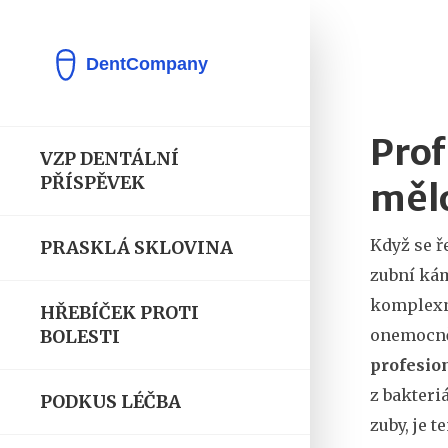
Prof
VZP DENTÁLNÍ
PŘÍSPĚVEK
mělo
Když se 
PRASKLÁ SKLOVINA
zubní kám
komplexn
HŘEBÍČEK PROTI
onemocn
BOLESTI
profesion
z bakteri
PODKUS LÉČBA
zuby, je 