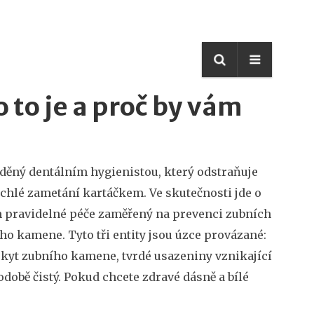
o to je a proč by vám
ěný dentálním hygienistou, který odstraňuje
 rychlé zametání kartáčkem. Ve skutečnosti jde o
 pravidelné péče zaměřený na prevenci zubních
ního kamene
. Tyto tři entity jsou úzce provázané:
skyt
zubního kamene
,
tvrdé usazeniny vznikající
době čistý. Pokud chcete zdravé dásně a bílé