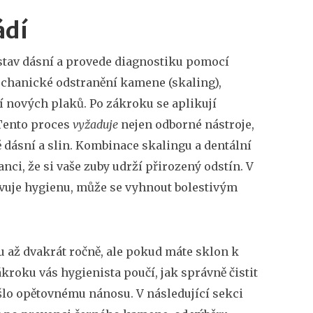
ádí
 stav dásní a provede diagnostiku pomocí
echanické odstranění kamene (skaling),
í nových plaků. Po zákroku se aplikují
 Tento proces
vyžaduje
nejen odborné nástroje,
 dásní a slin
. Kombinace skalingu a dentální
nci, že si vaše zuby udrží přirozený odstín. V
ěvuje hygienu, může se vyhnout bolestivým
u až dvakrát ročně, ale pokud máte sklon k
kroku vás hygienista poučí, jak správně čistit
ešlo opětovnému nánosu. V následující sekci