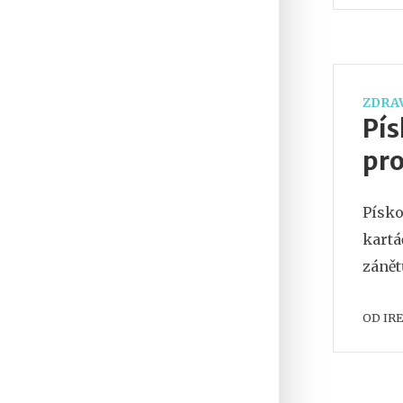
ZDRAV
Pís
pro
Písko
kartá
zánět
OD
IR