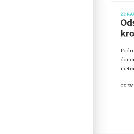
ZDRAV
Ods
kro
Podro
doma,
metod
OD
EM