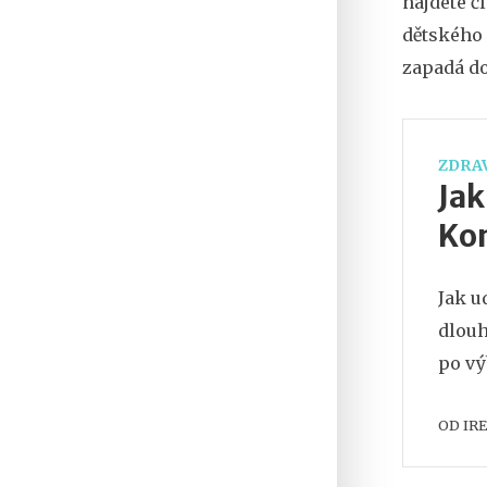
najdete č
dětského 
zapadá do
ZDRAV
Jak
Kom
Jak u
dlouh
po vý
OD
IR