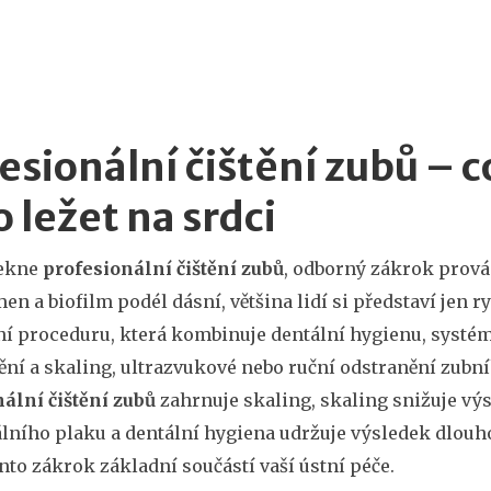
esionální čištění zubů – c
 ležet na srdci
řekne
profesionální čištění zubů
,
odborný zákrok provád
en a biofilm podél dásní
, většina lidí si představí jen
í proceduru, která kombinuje
dentální hygienu
,
systém
ění
a
skaling
,
ultrazvukové nebo ruční odstranění zub
ální čištění zubů
zahrnuje skaling, skaling snižuje vý
álního plaku
a dentální hygiena udržuje výsledek dlouho
tento zákrok základní součástí vaší ústní péče.