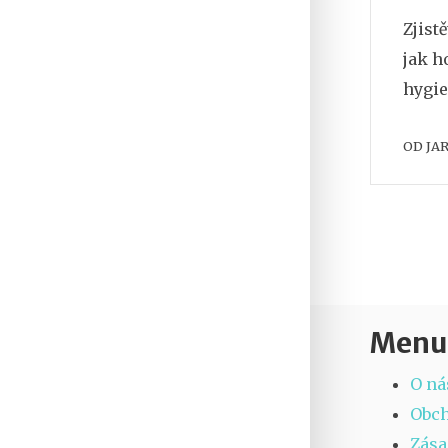
Zjist
jak h
hygie
OD
JA
Menu
O ná
Obc
Zása