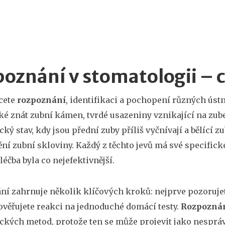
oznání v stomatologii – 
cete
rozpoznání
,
identifikaci a pochopení různých ústn
ké znát
zubní kámen
,
tvrdé usazeniny vznikající na zub
cký stav, kdy jsou přední zuby příliš vyčnívají
a
bělící z
ění zubní skloviny
. Každý z těchto jevů má své specifick
léčba byla co nejefektivnější.
í zahrnuje několik klíčových kroků: nejprve pozorujete
věřujete reakci na jednoduché domácí testy.
Rozpozná
ckých metod, protože ten se může projevit jako nespráv