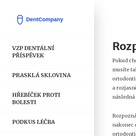
Rozp
VZP DENTÁLNÍ
PŘÍSPĚVEK
Pokud ch
musíte ta
PRASKLÁ SKLOVINA
ortodonti
a rozjasn
HŘEBÍČEK PROTI
následná 
BOLESTI
Rozpoznán
PODKUS LÉČBA
nakonec o
ortodonti