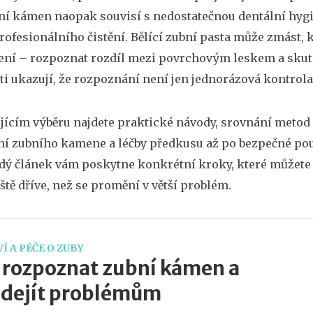
ní kámen naopak souvisí s nedostatečnou dentální hygi
rofesionálního čistění. Bělící zubní pasta může zmást, 
šení – rozpoznat rozdíl mezi povrchovým leskem a skut
ti ukazují, že rozpoznání není jen jednorázová kontrola,
jícím výběru najdete praktické návody, srovnání metod 
í zubního kamene a léčby předkusu až po bezpečné použ
dý článek vám poskytne konkrétní kroky, které můžete
eště dříve, než se promění v větší problém.
Í A PÉČE O ZUBY
 rozpoznat zubní kámen a
edejít problémům