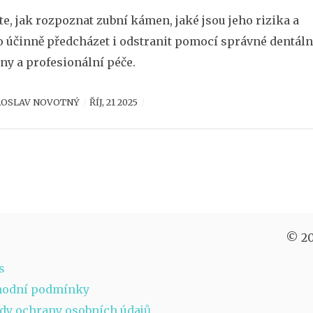
ěte, jak rozpoznat zubní kámen, jaké jsou jeho rizika a
o účinně předcházet i odstranit pomocí správné dentáln
ny a profesionální péče.
ROSLAV NOVOTNÝ
ŘÍJ, 21 2025
© 20
s
hodní podmínky
dy ochrany osobních údajů