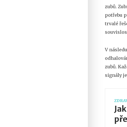
zubů. Zub
potřebu p
trvalé ře
souvislos
V následu
odhalován
zubů. Kaž
signály j
ZDRAV
Jak
př