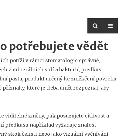
co potřebujete vědět
ích potíží v rámci stomatologie
správně,
ech z minerálních solí a bakterií
,
předkus
,
ubní pasta
,
produkt určený ke změkčení povrchu
é příznaky, které je třeba umět rozpoznat, aby
 viditelné změny, pak posuzujete citlivost a
ní
předkusu například vyžaduje znalost
ný skok čelisti nebo jako vizuální vyčnívání