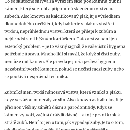
Co se skutečně skrývá za výrazem
sklo pod kamna
,
zubní
kámen, který se ztuhl a připomíná skleněnou vrstvu na
zubech
. Also known as
kalcifikovaný plak
, it je výsledkem
dlouhodobého nečištění, kdy bakterie v plaku vytvářejí
tvrdou, neprůhlednou vrstvu, která se přilepí k zubům a
nejde odstranit běžným kartáčkem.
Tato vrstva není jen
estetický problém – je to vážný signál, že vaše ústní hygiena
potřebuje úpravu. Mnoho lidí si myslí, že když si čistí zuby,
nemůže mít kámen. Ale pravda je jiná: i pečlivá hygiena
nezabrání tvorbě kamene, pokud se nečistí mezi zuby nebo
se používá nesprávná technika.
Zubní kámen
,
tvrdá nánosová vrstva, která vzniká z plaku,
když se vážou minerály ze slin
. Also known as
kalkulus
, it je
příčinou většiny zánětů dásní a parodontitidy. Když se
kámen vytvoří, začíná dráždit dásně – a to je první krok k
ztrátě zubů. Není to jen o tom, jak vypadají zuby. Je to o tom,