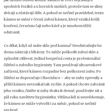
jak dlouho budou sloužit. Kámen se tvoří nejčastěji u
spodních řezáků a u horních molárů, protože tam se sliny
sbírají a zůstávají déle. A pokud se nečistí pravidelně, tento
kámen se mění v
černý zubní kámen
,
který vzniká kvůli
kouření, černému čaji nebo kávě a je mnohem těžší
odstranit
.
Co dělat, když už máte sklo pod kamna? Neodstraňujte ho
doma nástroji z lékárny. To může poškodit zubní sklo a
způsobit citlivost. Jediná bezpečná cesta je profesionální
čištění u zubního hygienisty. Tam používají ultrazvukové
zařízení, které kámen rozpadne bez poškození zubu. Po
čištění se doporučuje i fluoridace – aby se zuby zpevnily a
příští kámen nevznikal tak rychle. A pokud chcete zabránit
jeho vzniku, čistěte si zuby dvakrát denně, používejte nit a
půl roku navštivte hygienistku. Většina lidí si neuvědomuje,
že kámen se může vytvořit i za měsíc, pokud se nečistí
správně.