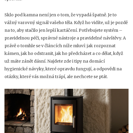
Sklo pod kamna není jen o tom, že vypadá špatně. Je to
vážný varovný signál vašeho těla. Když ho vidíte, už je pozdě
na to, aby stačilo jen lepší kartáčení. Potřebujete systém –
pravidelnou péči, správné nástroje a pravidelné návštěvy. A
právě o tomhle se v článcích níže mluví: jak rozpoznat
kámen, jak ho odstranit, jak ho předcházet a co dělat, když
už máte zánět dásní. Najdete zde i tipy na domácí
hygienické návyky, které opravdu fungují, a odpovědi na
otázky, které vás možná trápí, ale nechcete se ptát.