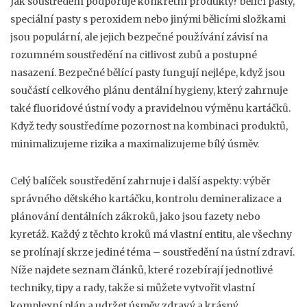
Jak soustředění podporuje konkrétní produkty?
bělící pasty
,
speciální pasty s peroxidem nebo jinými bělicími složkami
jsou populární, ale jejich bezpečné používání závisí na
rozumném soustředění na citlivost zubů a postupné
nasazení. Bezpečné bělící pasty fungují nejlépe, když jsou
součástí celkového plánu dentální hygieny, který zahrnuje
také fluoridové ústní vody a pravidelnou výměnu kartáčků.
Když tedy soustředíme pozornost na kombinaci produktů,
minimalizujeme rizika a maximalizujeme bílý úsměv.
Celý balíček soustředění zahrnuje i další aspekty: výběr
správného dětského kartáčku, kontrolu demineralizace a
plánování dentálních zákroků, jako jsou fazety nebo
kyretáž. Každý z těchto kroků má vlastní entitu, ale všechny
se prolínají skrze jediné téma – soustředění na ústní zdraví.
Níže najdete seznam článků, které rozebírají jednotlivé
techniky, tipy a rady, takže si můžete vytvořit vlastní
komplexní plán a udržet úsměv zdravý a krásný.