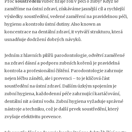
Proč
soustředění
vůbec hraje roli v péči o zuby? Když se
zaměříme na ústní zdraví, získáváme jasnější cíl a rychlejší
výsledky.
soustředění
,
vedené zaměření na pravidelnou péči,
hygienu a kontrolu ústní dutiny
. Also known as
koncentrace na dentální zdraví
, it vytváří strukturu, která
usnadňuje dodržení dobrých návyků.
Jedním z hlavních pilířů
parodontologie
,
odvětví zaměřené
na zdraví dásní a podporu zubních kořenů
je pravidelná
kontrola a profesionální čištění. Parodontologie zahrnuje
nejen léčbu zánětů, ale i prevenci – to je klíčová část
soustředění na ústní zdraví. Dalším úzkým spojením je
zubní hygiena
,
každodenní péče zahrnující kartáčování,
dentální nit a ústní vodu
. Zubní hygiena vyžaduje správné
nástroje a techniku, což je další prvek soustředění, který
zvyšuje efektivitu prevence.